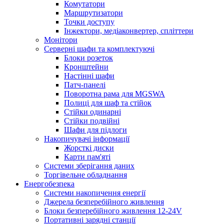
Комутатори
Маршрутизатори
Точки доступу
Інжектори, медіаконвертер, спліттери
Монітори
Серверні шафи та комплектуючі
Блоки розеток
Кронштейни
Настінні шафи
Патч-панелі
Поворотна рама для MGSWA
Полиці для шаф та стійок
Стійки одинарні
Стійки подвійні
Шафи для підлоги
Накопичувачі інформації
Жорсткі диски
Карти пам'яті
Системи зберігання даних
Торгівельне обладнання
Енергобезпека
Системи накопичення енергії
Джерела безперебійного живлення
Блоки безперебійного живлення 12-24V
Портативні зарядні станції