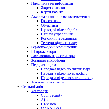
Накопичувачі інформації
Жорсткі диски
Карти пам'яті
Аксесуари для відеоспостереження
Грозозахист
Об'єктиви
Пристрої відеообробки
Пульти управління
Роз'єми і перехідники
Тестери відеосигналу
Гермокожухи і кронштейни
ІЧ-прожектори
Автомобільні реєстратори
Зовнішні мікрофони
Передача відео
Передача відео по звитій парі
Передача відео по коаксіалу
Передача відео по оптоволокну
Тепловізійні камери
Cигналізація
Усі товари
Covi Security
Ajax
Hikvision
MAKS PRO