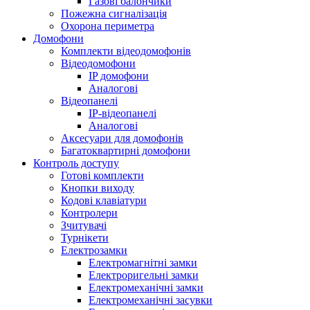
Газові балончики
Пожежна сигналізація
Охорона периметра
Домофони
Комплекти відеодомофонів
Відеодомофони
IP домофони
Аналогові
Відеопанелі
IP-відеопанелі
Аналогові
Аксесуари для домофонів
Багатоквартирні домофони
Контроль доступу
Готові комплекти
Кнопки виходу
Кодові клавіатури
Контролери
Зчитувачі
Турнікети
Електрозамки
Електромагнітні замки
Електроригельні замки
Електромеханічні замки
Електромеханічні засувки