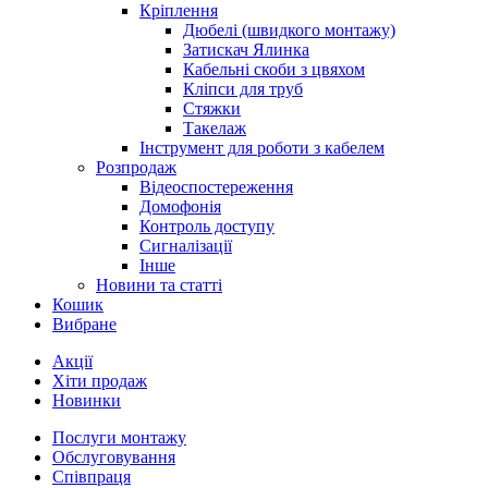
Кріплення
Дюбелі (швидкого монтажу)
Затискач Ялинка
Кабельні скоби з цвяхом
Кліпси для труб
Стяжки
Такелаж
Інструмент для роботи з кабелем
Розпродаж
Відеоспостереження
Домофонія
Контроль доступу
Сигналізації
Інше
Новини та статті
Кошик
Вибране
Акції
Хіти продаж
Новинки
Послуги монтажу
Обслуговування
Співпраця