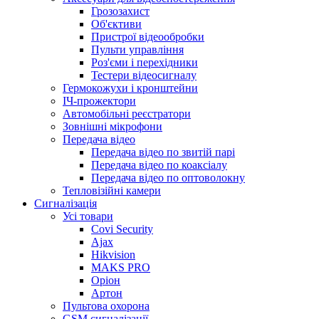
Грозозахист
Об'єктиви
Пристрої відеообробки
Пульти управління
Роз'єми і перехідники
Тестери відеосигналу
Гермокожухи і кронштейни
ІЧ-прожектори
Автомобільні реєстратори
Зовнішні мікрофони
Передача відео
Передача відео по звитій парі
Передача відео по коаксіалу
Передача відео по оптоволокну
Тепловізійні камери
Cигналізація
Усі товари
Covi Security
Ajax
Hikvision
MAKS PRO
Оріон
Артон
Пультова охорона
GSM сигналізації