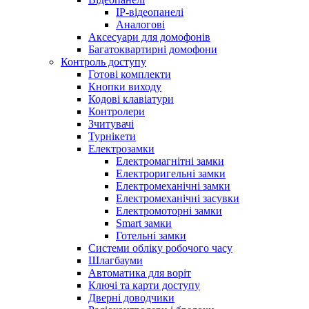
IP-відеопанелі
Аналогові
Аксесуари для домофонів
Багатоквартирні домофони
Контроль доступу
Готові комплекти
Кнопки виходу
Кодові клавіатури
Контролери
Зчитувачі
Турнікети
Електрозамки
Електромагнітні замки
Електроригельні замки
Електромеханічні замки
Електромеханічні засувки
Електромоторні замки
Smart замки
Готельні замки
Системи обліку робочого часу
Шлагбауми
Автоматика для воріт
Ключі та карти доступу
Дверні доводчики