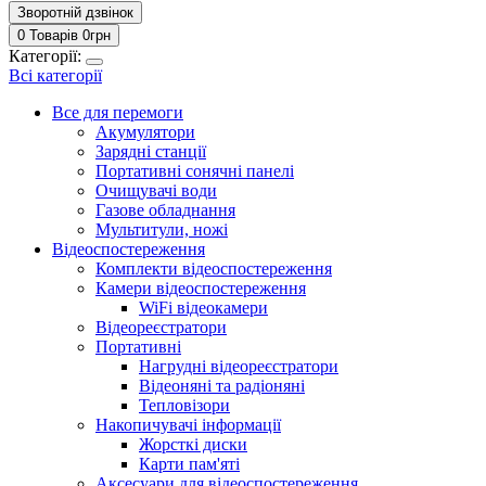
Зворотній дзвінок
0 Товарів
0
грн
Категорії:
Всі категорії
Все для перемоги
Акумулятори
Зарядні станції
Портативні сонячні панелі
Очищувачі води
Газове обладнання
Мультитули, ножі
Відеоспостереження
Комплекти відеоспостереження
Камери відеоспостереження
WiFi відеокамери
Відеореєстратори
Портативні
Нагрудні відеореєстратори
Відеоняні та радіоняні
Тепловізори
Накопичувачі інформації
Жорсткі диски
Карти пам'яті
Аксесуари для відеоспостереження