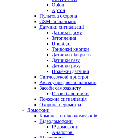
Оріон
Артон
Пультова охорона
GSM сигналізації
Датчики сигналізації
Датчики диму
Затоплення
Провідні
Тривожні кнопки
Датчики відкриття
Датчики газу
Датчики руху
Пожежні датчики
Світлозвукові пристрої
Аксесуари для сигналізації
Засоби самозахисту
Газові балончики
Пожежна сигналізація
Охорона периметра
Домофони
Комплекти відеодомофонів
Відеодомофони
IP домофони
Аналогові
Відеопанелі