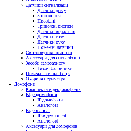
Датчики сигналізації
Датчики диму
Затоплення
Провідні
Тривожні кнопки
Датчики відкриття
Датчики газу
Датчики руху
Пожежні датчики
Світлозвукові пристрої
Аксесуари для сигналізації
Засоби самозахисту
Газові балончики
Пожежна сигналізація
Охорона периметра
Домофони
Комплекти відеодомофонів
Відеодомофони
IP домофони
Аналогові
Відеопанелі
IP-відеопанелі
Аналогові
Аксесуари для домофонів