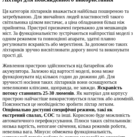
Ця категорія ліхтариків вважається найбільш поширеною та
затребуваною. Для звичайних людей властивостей такого
світильника цілком вистачає, а ціна обладнання більш ніж
прийнятна. Пристрої призначені переважно для мешканців
міст. За функціональністю зустрічаються найпростіші моделі з
одним режимом та повноцінні апарати, здатні плавно
регулювати яскравість або мерехтіння. За допомогою таких
ліхтариків зручно висвітлювати дорогу вночі та виконувати
прості дії.
Живлення пристрою здійснюється від батарейок або
акумулятора. Залежно від вартості моделі, вона може
функціонувати від кількох годин до дюжини діб. Для
зручності носіння таких ліхтариків вони оснащуються
невеликими кліпсами, щоправда, не завжди.
Яскравість
потоку становить 25-30 люменів
. Як матеріал для корпусу
пристрою найчастіше використовується пластик або алюміній.
Пояснюється це необхідністю зробити ліхтар легким.
Опціонально доступні специфічні режими, такі як
екстрений спалах, СОС
та інші. Корисною буде можливість
автоматичного перефокусування. Плюси таких світильників:
низька вартість, непогане свічення, кілька режимів роботи,
невелика вага. Мінуси: обмежена функціональність,