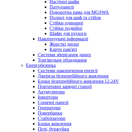
Настінні шафи
Патч-панелі
Поворотна рама для MGSWA
Полиці для шаф та стійок
Стійки одинарні
Стійки подвійні
Шафи для підлоги
Накопичувачі інформації
Жорсткі диски
Карти пам'яті
Системи зберігання даних
Торгівельне обладнання
Енергобезпека
Системи накопичення енергії
Джерела безперебійного живлення
Блоки безперебійного живлення 12-24V
Портативні зарядні станції
Акумулятори
Інвертори
Сонячні панелі
Генератори
Повербанки
Стабілізатори
Блоки живлення
Печі, буржуйки