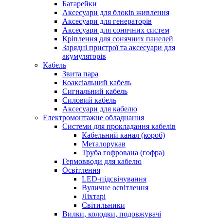
Батарейки
Аксесуари для блоків живлення
Аксесуари для генераторів
Аксесуари для сонячних систем
Кріплення для сонячних панелей
Зарядні пристрої та аксесуари для
акумуляторів
Кабель
Звита пара
Коаксіальний кабель
Сигнальний кабель
Силовий кабель
Аксесуари для кабелю
Електромонтажне обладнання
Системи для прокладання кабелів
Кабельний канал (короб)
Металорукав
Труба гофрована (гофра)
Гермовводи для кабелю
Освітлення
LED-підсвічування
Вуличне освітлення
Ліхтарі
Світильники
Вилки, колодки, подовжувачі