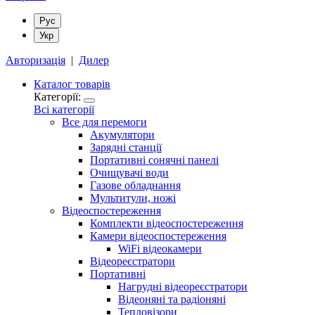
Рус
Укр
Авторизація
|
Дилер
Каталог товарів
Категорії:
Всі категорії
Все для перемоги
Акумулятори
Зарядні станції
Портативні сонячні панелі
Очищувачі води
Газове обладнання
Мультитули, ножі
Відеоспостереження
Комплекти відеоспостереження
Камери відеоспостереження
WiFi відеокамери
Відеореєстратори
Портативні
Нагрудні відеореєстратори
Відеоняні та радіоняні
Тепловізори