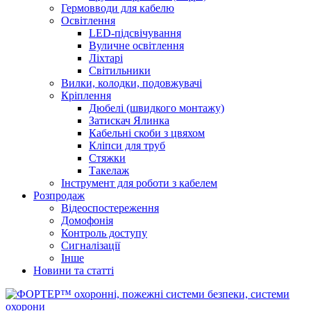
Гермовводи для кабелю
Освітлення
LED-підсвічування
Вуличне освітлення
Ліхтарі
Світильники
Вилки, колодки, подовжувачі
Кріплення
Дюбелі (швидкого монтажу)
Затискач Ялинка
Кабельні скоби з цвяхом
Кліпси для труб
Стяжки
Такелаж
Інструмент для роботи з кабелем
Розпродаж
Відеоспостереження
Домофонія
Контроль доступу
Сигналізації
Інше
Новини та статті