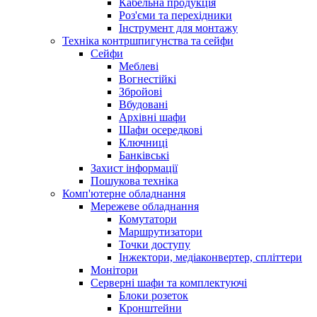
Кабельна продукція
Роз'єми та перехідники
Інструмент для монтажу
Техніка контршпигунства та сейфи
Сейфи
Меблеві
Вогнестійкі
Збройові
Вбудовані
Архівні шафи
Шафи осередкові
Ключниці
Банківські
Захист інформації
Пошукова техніка
Комп'ютерне обладнання
Мережеве обладнання
Комутатори
Маршрутизатори
Точки доступу
Інжектори, медіаконвертер, спліттери
Монітори
Серверні шафи та комплектуючі
Блоки розеток
Кронштейни