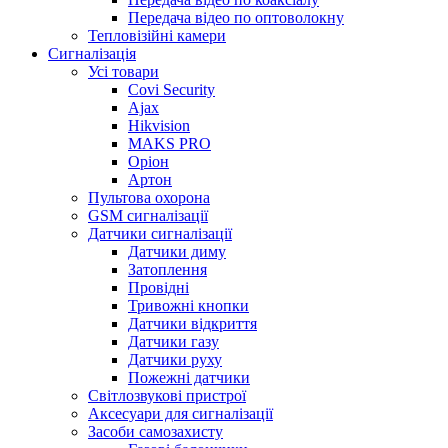
Передача відео по оптоволокну
Тепловізійні камери
Cигналізація
Усі товари
Covi Security
Ajax
Hikvision
MAKS PRO
Оріон
Артон
Пультова охорона
GSM сигналізації
Датчики сигналізації
Датчики диму
Затоплення
Провідні
Тривожні кнопки
Датчики відкриття
Датчики газу
Датчики руху
Пожежні датчики
Світлозвукові пристрої
Аксесуари для сигналізації
Засоби самозахисту