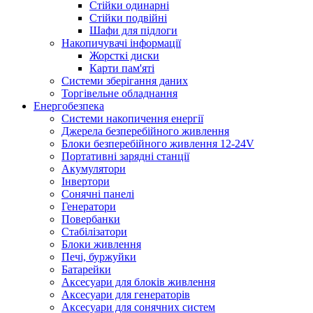
Стійки одинарні
Стійки подвійні
Шафи для підлоги
Накопичувачі інформації
Жорсткі диски
Карти пам'яті
Системи зберігання даних
Торгівельне обладнання
Енергобезпека
Системи накопичення енергії
Джерела безперебійного живлення
Блоки безперебійного живлення 12-24V
Портативні зарядні станції
Акумулятори
Інвертори
Сонячні панелі
Генератори
Повербанки
Стабілізатори
Блоки живлення
Печі, буржуйки
Батарейки
Аксесуари для блоків живлення
Аксесуари для генераторів
Аксесуари для сонячних систем