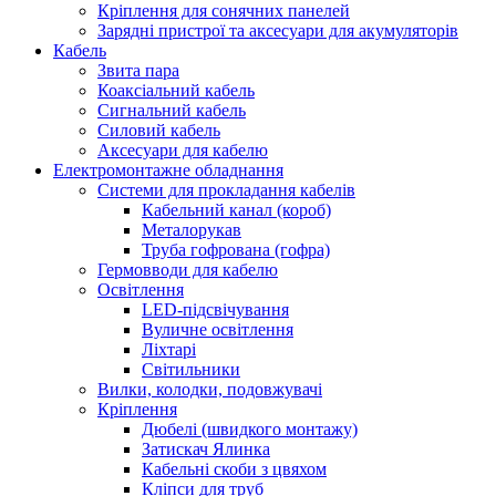
Кріплення для сонячних панелей
Зарядні пристрої та аксесуари для акумуляторів
Кабель
Звита пара
Коаксіальний кабель
Сигнальний кабель
Силовий кабель
Аксесуари для кабелю
Електромонтажне обладнання
Системи для прокладання кабелів
Кабельний канал (короб)
Металорукав
Труба гофрована (гофра)
Гермовводи для кабелю
Освітлення
LED-підсвічування
Вуличне освітлення
Ліхтарі
Світильники
Вилки, колодки, подовжувачі
Кріплення
Дюбелі (швидкого монтажу)
Затискач Ялинка
Кабельні скоби з цвяхом
Кліпси для труб