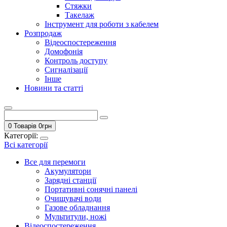
Стяжки
Такелаж
Інструмент для роботи з кабелем
Розпродаж
Відеоспостереження
Домофонія
Контроль доступу
Сигналізації
Інше
Новини та статті
0 Товарів
0
грн
Категорії:
Всі категорії
Все для перемоги
Акумулятори
Зарядні станції
Портативні сонячні панелі
Очищувачі води
Газове обладнання
Мультитули, ножі
Відеоспостереження