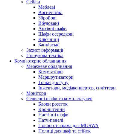
Сейфи
Меблеві
Вогнестійкі
Збройові
Вбудовані
Архівні шафи
Шафи осередкові
Ключниці
Банківські
Захист інформації
Пошукова техніка
Комп'ютерне обладнання
Мережеве обладнання
Комутатори
Маршрутизатори
Точки доступу
Інжектори, медіаконвертер, спліттери
Монітори
Серверні шафи та комплектуючі
Блоки розеток
Кронштейни
Настінні шафи
Патч-панелі
Поворотна рама для MGSWA
Полиці для шаф та стійок