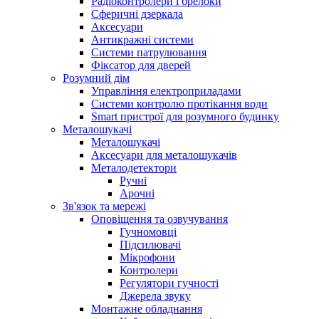
Радіоконтролери і брелоки
Сферичні дзеркала
Аксесуари
Антикражні системи
Системи патрулювання
Фіксатор для дверей
Розумний дім
Управління електроприладами
Системи контролю протікання води
Smart пристрої для розумного будинку
Металошукачі
Металошукачі
Аксесуари для металошукачів
Металодетектори
Ручні
Арочні
Зв'язок та мережі
Оповіщення та озвучування
Гучномовці
Підсилювачі
Мікрофони
Контролери
Регулятори гучності
Джерела звуку
Монтажне обладнання