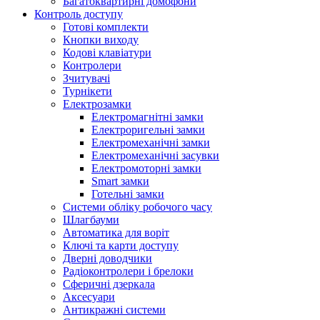
Багатоквартирні домофони
Контроль доступу
Готові комплекти
Кнопки виходу
Кодові клавіатури
Контролери
Зчитувачі
Турнікети
Електрозамки
Електромагнітні замки
Електроригельні замки
Електромеханічні замки
Електромеханічні засувки
Електромоторні замки
Smart замки
Готельні замки
Системи обліку робочого часу
Шлагбауми
Автоматика для воріт
Ключі та карти доступу
Дверні доводчики
Радіоконтролери і брелоки
Сферичні дзеркала
Аксесуари
Антикражні системи