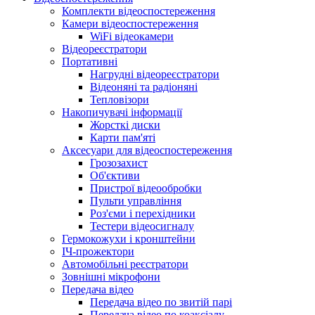
Комплекти відеоспостереження
Камери відеоспостереження
WiFi відеокамери
Відеореєстратори
Портативні
Нагрудні відеореєстратори
Відеоняні та радіоняні
Тепловізори
Накопичувачі інформації
Жорсткі диски
Карти пам'яті
Аксесуари для відеоспостереження
Грозозахист
Об'єктиви
Пристрої відеообробки
Пульти управління
Роз'єми і перехідники
Тестери відеосигналу
Гермокожухи і кронштейни
ІЧ-прожектори
Автомобільні реєстратори
Зовнішні мікрофони
Передача відео
Передача відео по звитій парі
Передача відео по коаксіалу