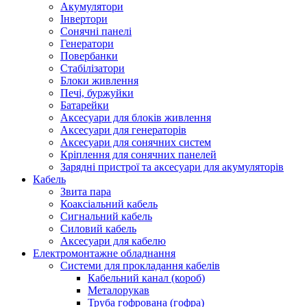
Акумулятори
Інвертори
Сонячні панелі
Генератори
Повербанки
Стабілізатори
Блоки живлення
Печі, буржуйки
Батарейки
Аксесуари для блоків живлення
Аксесуари для генераторів
Аксесуари для сонячних систем
Кріплення для сонячних панелей
Зарядні пристрої та аксесуари для акумуляторів
Кабель
Звита пара
Коаксіальний кабель
Сигнальний кабель
Силовий кабель
Аксесуари для кабелю
Електромонтажне обладнання
Системи для прокладання кабелів
Кабельний канал (короб)
Металорукав
Труба гофрована (гофра)