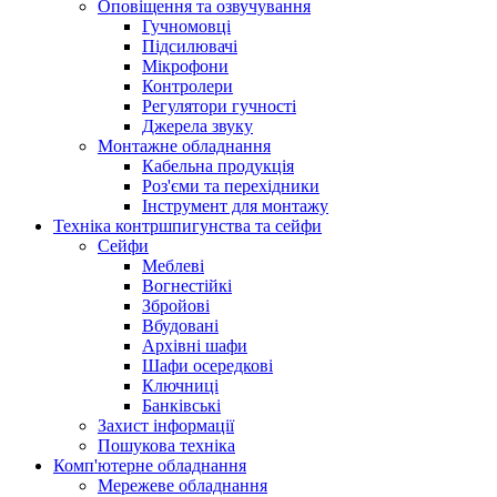
Оповіщення та озвучування
Гучномовці
Підсилювачі
Мікрофони
Контролери
Регулятори гучності
Джерела звуку
Монтажне обладнання
Кабельна продукція
Роз'єми та перехідники
Інструмент для монтажу
Техніка контршпигунства та сейфи
Сейфи
Меблеві
Вогнестійкі
Збройові
Вбудовані
Архівні шафи
Шафи осередкові
Ключниці
Банківські
Захист інформації
Пошукова техніка
Комп'ютерне обладнання
Мережеве обладнання