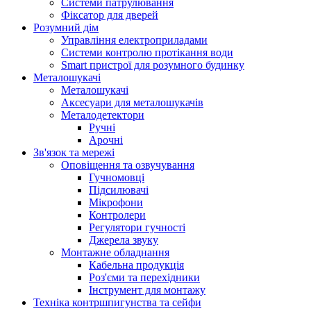
Системи патрулювання
Фіксатор для дверей
Розумний дім
Управління електроприладами
Системи контролю протікання води
Smart пристрої для розумного будинку
Металошукачі
Металошукачі
Аксесуари для металошукачів
Металодетектори
Ручні
Арочні
Зв'язок та мережі
Оповіщення та озвучування
Гучномовці
Підсилювачі
Мікрофони
Контролери
Регулятори гучності
Джерела звуку
Монтажне обладнання
Кабельна продукція
Роз'єми та перехідники
Інструмент для монтажу
Техніка контршпигунства та сейфи