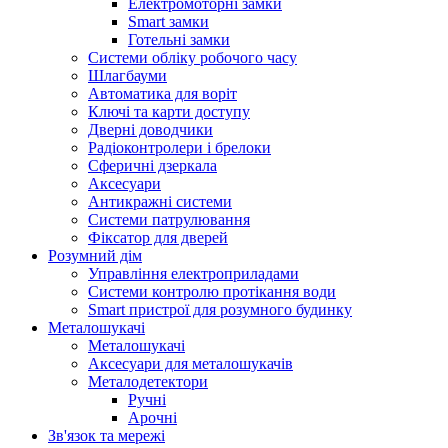
Електромоторні замки
Smart замки
Готельні замки
Системи обліку робочого часу
Шлагбауми
Автоматика для воріт
Ключі та карти доступу
Дверні доводчики
Радіоконтролери і брелоки
Сферичні дзеркала
Аксесуари
Антикражні системи
Системи патрулювання
Фіксатор для дверей
Розумний дім
Управління електроприладами
Системи контролю протікання води
Smart пристрої для розумного будинку
Металошукачі
Металошукачі
Аксесуари для металошукачів
Металодетектори
Ручні
Арочні
Зв'язок та мережі