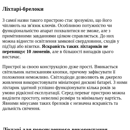
Ліхтарі-брелоки
З самої назви такого пристрою стає зрозуміло, що його
чіпляють на зв'язок ключів. Особливою потужністю чи
функціональністю апарат похвалитися не зможе, але з
примітивними завданнями цілком справляється. До них
можна віднести освітлення замкової свердловини, сходів у
під'їзді або візитки.
Яскравість таких ліхтариків не
перевищує 10 люменів
, але в більшості випадків цього
вистачає.
Пристрої за своєю конструкцією дуже прості. Вмикається
світильник натисканням кнопки, причому зафіксувати її
положення неможливо. Світлодіоди дозволяють як джерело
живлення використовувати мініатюрні дискові батареї. З ними
ліхтарик здатний успішно функціонувати кілька років за
умови рідкісної експлуатації. Серед переваг пристрою можна
виділити простоту, невеликі розміри та мінімальну вартість.
Явними мінусами таких брелоків є незначна яскравість та
дальність свічення.
Ліхтарі для повсякденного використання