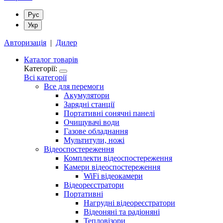
Рус
Укр
Авторизація
|
Дилер
Каталог товарів
Категорії:
Всі категорії
Все для перемоги
Акумулятори
Зарядні станції
Портативні сонячні панелі
Очищувачі води
Газове обладнання
Мультитули, ножі
Відеоспостереження
Комплекти відеоспостереження
Камери відеоспостереження
WiFi відеокамери
Відеореєстратори
Портативні
Нагрудні відеореєстратори
Відеоняні та радіоняні
Тепловізори