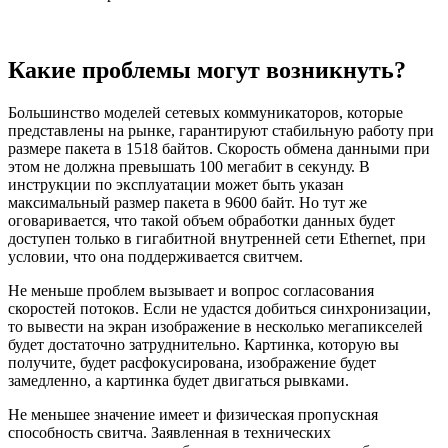
Какие проблемы могут возникнуть?
Большинство моделей сетевых коммуникаторов, которые
представлены на рынке, гарантируют стабильную работу при
размере пакета в 1518 байтов. Скорость обмена данными при
этом не должна превышать 100 мегабит в секунду. В
инструкции по эксплуатации может быть указан
максимальный размер пакета в 9600 байт. Но тут же
оговаривается, что такой объем обработки данных будет
доступен только в гигабитной внутренней сети Ethernet, при
условии, что она поддерживается свитчем.
Не меньше проблем вызывает и вопрос согласования
скоростей потоков. Если не удастся добиться синхронизации,
то вывести на экран изображение в несколько мегапикселей
будет достаточно затруднительно. Картинка, которую вы
получите, будет расфокусирована, изображение будет
замедленно, а картинка будет двигаться рывками.
Не меньшее значение имеет и физическая пропускная
способность свитча. Заявленная в технических