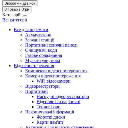
Зворотній дзвінок
0 Товарів
0
грн
Категорії:
Всі категорії
Все для перемоги
Акумулятори
Зарядні станції
Портативні сонячні панелі
Очищувачі води
Газове обладнання
Мультитули, ножі
Відеоспостереження
Комплекти відеоспостереження
Камери відеоспостереження
WiFi відеокамери
Відеореєстратори
Портативні
Нагрудні відеореєстратори
Відеоняні та радіоняні
Тепловізори
Накопичувачі інформації
Жорсткі диски
Карти пам'яті
Аксесуари для відеоспостереження