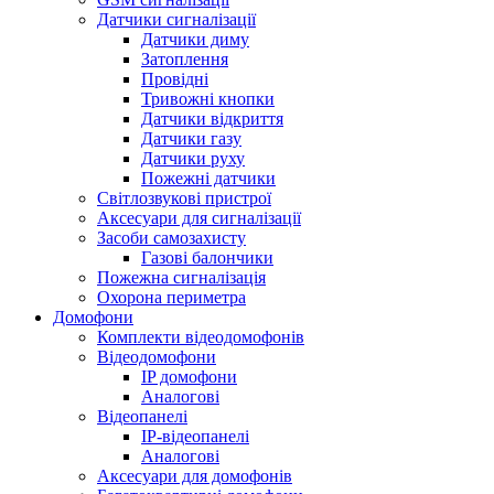
Датчики сигналізації
Датчики диму
Затоплення
Провідні
Тривожні кнопки
Датчики відкриття
Датчики газу
Датчики руху
Пожежні датчики
Світлозвукові пристрої
Аксесуари для сигналізації
Засоби самозахисту
Газові балончики
Пожежна сигналізація
Охорона периметра
Домофони
Комплекти відеодомофонів
Відеодомофони
IP домофони
Аналогові
Відеопанелі
IP-відеопанелі
Аналогові
Аксесуари для домофонів