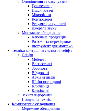
Оповіщення та озвучування
Гучномовці
Підсилювачі
Мікрофони
Контролери
Регулятори гучності
Джерела звуку
Монтажне обладнання
Кабельна продукція
Роз'єми та перехідники
Інструмент для монтажу
Техніка контршпигунства та сейфи
Сейфи
Меблеві
Вогнестійкі
Збройові
Вбудовані
Архівні шафи
Шафи осередкові
Ключниці
Банківські
Захист інформації
Пошукова техніка
Комп'ютерне обладнання
Мережеве обладнання