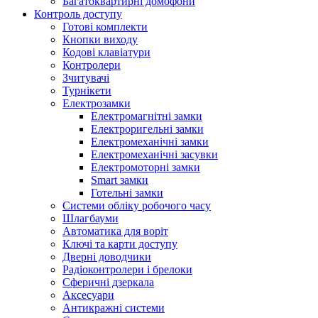
Багатоквартирні домофони
Контроль доступу
Готові комплекти
Кнопки виходу
Кодові клавіатури
Контролери
Зчитувачі
Турнікети
Електрозамки
Електромагнітні замки
Електроригельні замки
Електромеханічні замки
Електромеханічні засувки
Електромоторні замки
Smart замки
Готельні замки
Системи обліку робочого часу
Шлагбауми
Автоматика для воріт
Ключі та карти доступу
Дверні доводчики
Радіоконтролери і брелоки
Сферичні дзеркала
Аксесуари
Антикражні системи