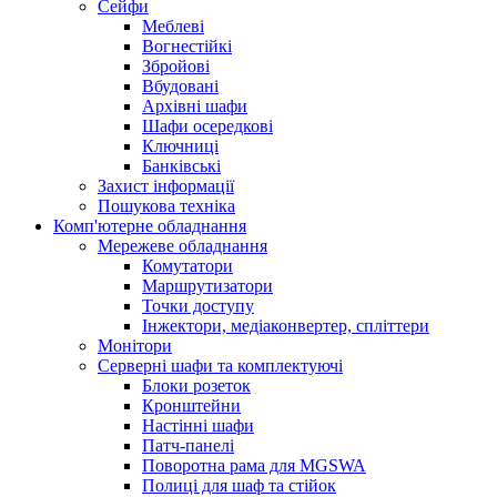
Сейфи
Меблеві
Вогнестійкі
Збройові
Вбудовані
Архівні шафи
Шафи осередкові
Ключниці
Банківські
Захист інформації
Пошукова техніка
Комп'ютерне обладнання
Мережеве обладнання
Комутатори
Маршрутизатори
Точки доступу
Інжектори, медіаконвертер, спліттери
Монітори
Серверні шафи та комплектуючі
Блоки розеток
Кронштейни
Настінні шафи
Патч-панелі
Поворотна рама для MGSWA
Полиці для шаф та стійок