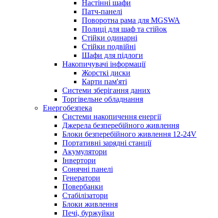
Настінні шафи
Патч-панелі
Поворотна рама для MGSWA
Полиці для шаф та стійок
Стійки одинарні
Стійки подвійні
Шафи для підлоги
Накопичувачі інформації
Жорсткі диски
Карти пам'яті
Системи зберігання даних
Торгівельне обладнання
Енергобезпека
Системи накопичення енергії
Джерела безперебійного живлення
Блоки безперебійного живлення 12-24V
Портативні зарядні станції
Акумулятори
Інвертори
Сонячні панелі
Генератори
Повербанки
Стабілізатори
Блоки живлення
Печі, буржуйки