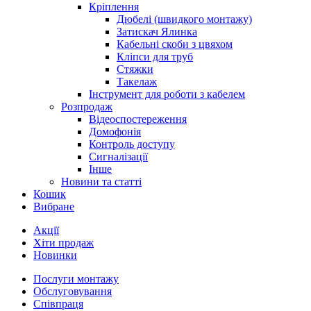
Кріплення
Дюбелі (швидкого монтажу)
Затискач Ялинка
Кабельні скоби з цвяхом
Кліпси для труб
Стяжки
Такелаж
Інструмент для роботи з кабелем
Розпродаж
Відеоспостереження
Домофонія
Контроль доступу
Сигналізації
Інше
Новини та статті
Кошик
Вибране
Акції
Хіти продаж
Новинки
Послуги монтажу
Обслуговування
Співпраця