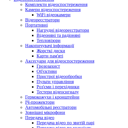
Комплекти відеоспостереження
Камери відеоспостереження
WiFi відеокамери
Відеореєстратори
Портативні
Нагрудні відеореєстратори
Відеоняні та радіоняні
Тепловізори
Накопичувачі інформації
Жорсткі диски
Карти пам'яті
Аксесуари для відеоспостереження
Грозозахист
Об'єктиви
Пристрої відеообробки
Пульти управління
Роз'єми і перехідники
Тестери відеосигналу
Гермокожухи і кронштейни
ІЧ-прожектори
Автомобільні реєстратори
Зовнішні мікрофони
Передача відео
Передача відео по звитій парі
Передача відео по коаксіалу