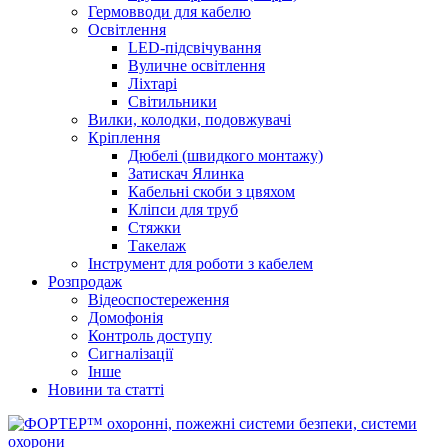
Гермовводи для кабелю
Освітлення
LED-підсвічування
Вуличне освітлення
Ліхтарі
Світильники
Вилки, колодки, подовжувачі
Кріплення
Дюбелі (швидкого монтажу)
Затискач Ялинка
Кабельні скоби з цвяхом
Кліпси для труб
Стяжки
Такелаж
Інструмент для роботи з кабелем
Розпродаж
Відеоспостереження
Домофонія
Контроль доступу
Сигналізації
Інше
Новини та статті