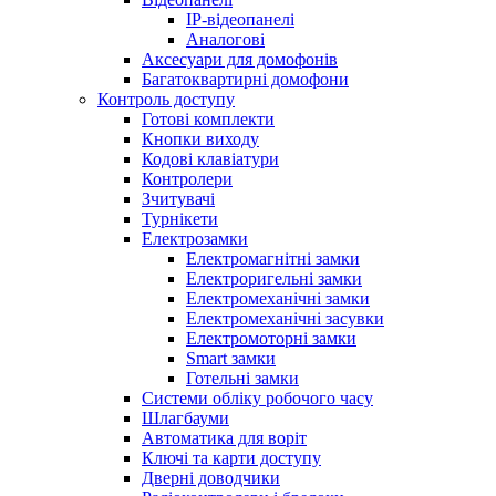
IP-відеопанелі
Аналогові
Аксесуари для домофонів
Багатоквартирні домофони
Контроль доступу
Готові комплекти
Кнопки виходу
Кодові клавіатури
Контролери
Зчитувачі
Турнікети
Електрозамки
Електромагнітні замки
Електроригельні замки
Електромеханічні замки
Електромеханічні засувки
Електромоторні замки
Smart замки
Готельні замки
Системи обліку робочого часу
Шлагбауми
Автоматика для воріт
Ключі та карти доступу
Дверні доводчики