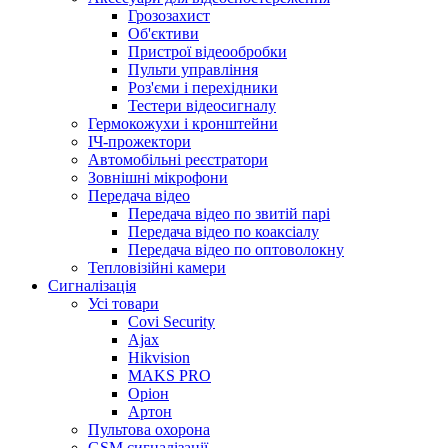
Грозозахист
Об'єктиви
Пристрої відеообробки
Пульти управління
Роз'єми і перехідники
Тестери відеосигналу
Гермокожухи і кронштейни
ІЧ-прожектори
Автомобільні реєстратори
Зовнішні мікрофони
Передача відео
Передача відео по звитій парі
Передача відео по коаксіалу
Передача відео по оптоволокну
Тепловізійні камери
Cигналізація
Усі товари
Covi Security
Ajax
Hikvision
MAKS PRO
Оріон
Артон
Пультова охорона
GSM сигналізації