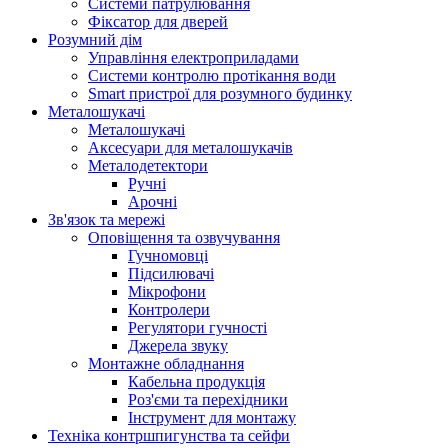
Системи патрулювання
Фіксатор для дверей
Розумний дім
Управління електроприладами
Системи контролю протікання води
Smart пристрої для розумного будинку
Металошукачі
Металошукачі
Аксесуари для металошукачів
Металодетектори
Ручні
Арочні
Зв'язок та мережі
Оповіщення та озвучування
Гучномовці
Підсилювачі
Мікрофони
Контролери
Регулятори гучності
Джерела звуку
Монтажне обладнання
Кабельна продукція
Роз'єми та перехідники
Інструмент для монтажу
Техніка контршпигунства та сейфи