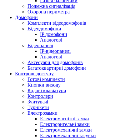
Газові балончики
Пожежна сигналізація
Охорона периметра
Домофони
Комплекти відеодомофонів
Відеодомофони
IP домофони
Аналогові
Відеопанелі
IP-відеопанелі
Аналогові
Аксесуари для домофонів
Багатоквартирні домофони
Контроль доступу
Готові комплекти
Кнопки виходу
Кодові клавіатури
Контролери
Зчитувачі
Турнікети
Електрозамки
Електромагнітні замки
Електроригельні замки
Електромеханічні замки
Електромеханічні засувки