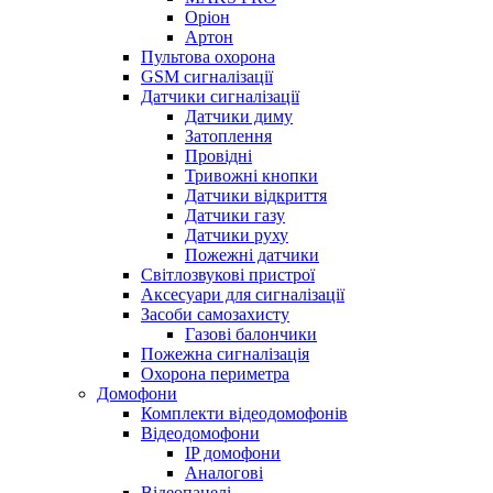
Оріон
Артон
Пультова охорона
GSM сигналізації
Датчики сигналізації
Датчики диму
Затоплення
Провідні
Тривожні кнопки
Датчики відкриття
Датчики газу
Датчики руху
Пожежні датчики
Світлозвукові пристрої
Аксесуари для сигналізації
Засоби самозахисту
Газові балончики
Пожежна сигналізація
Охорона периметра
Домофони
Комплекти відеодомофонів
Відеодомофони
IP домофони
Аналогові
Відеопанелі