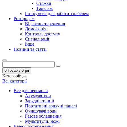
Стяжки
Такелаж
Інструмент для роботи з кабелем
Розпродаж
Відеоспостереження
Домофонія
Контроль доступу
Сигналізації
Інше
Новини та статті
0 Товарів
0
грн
Категорії:
Всі категорії
Все для перемоги
Акумулятори
Зарядні станції
Портативні сонячні панелі
Очищувачі води
Газове обладнання
Мультитули, ножі
Відеоспостереження