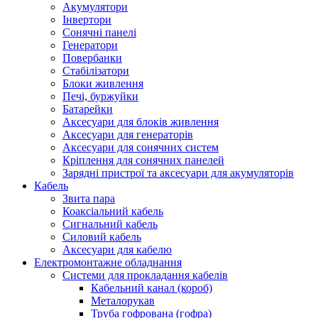
Акумулятори
Інвертори
Сонячні панелі
Генератори
Повербанки
Стабілізатори
Блоки живлення
Печі, буржуйки
Батарейки
Аксесуари для блоків живлення
Аксесуари для генераторів
Аксесуари для сонячних систем
Кріплення для сонячних панелей
Зарядні пристрої та аксесуари для акумуляторів
Кабель
Звита пара
Коаксіальний кабель
Сигнальний кабель
Силовий кабель
Аксесуари для кабелю
Електромонтажне обладнання
Системи для прокладання кабелів
Кабельний канал (короб)
Металорукав
Труба гофрована (гофра)