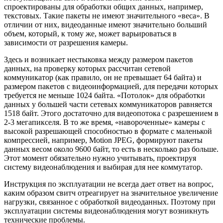
спроектированы для обработки общих данных, например,
текстовых. Такие пакеты не имеют значительного «веса». В
отличии от них, видеоданные имеют значительно больший
объем, который, к тому же, может варьироваться в
зависимости от разрешения камеры.
Здесь и возникает нестыковка между размером пакетов
данных, на проверку которых рассчитан сетевой
коммуникатор (как правило, он не превышает 64 байта) и
размером пакетов с видеоинформацией, для передачи которых
требуется не меньше 1024 байта. «Потолок» для обработки
данных у большей части сетевых коммуникаторов равняется
1518 байт. Этого достаточно для видеопотока с разрешением в
2-3 мегапикселя. В то же время, «навороченные» камеры с
высокой разрешающей способностью в формате с маленькой
компрессией, например, Motion JPEG, формируют пакеты
данных весом около 9600 байт, то есть в несколько раз больше.
Этот момент обязательно нужно учитывать, проектируя
систему видеонаблюдения и выбирая для нее коммутатор.
Инструкция по эксплуатации не всегда дает ответ на вопрос,
каким образом свитч отреагирует на значительное увеличение
нагрузки, связанное с обработкой видеоданных. Поэтому при
эксплуатации системы видеонаблюдения могут возникнуть
технические проблемы.