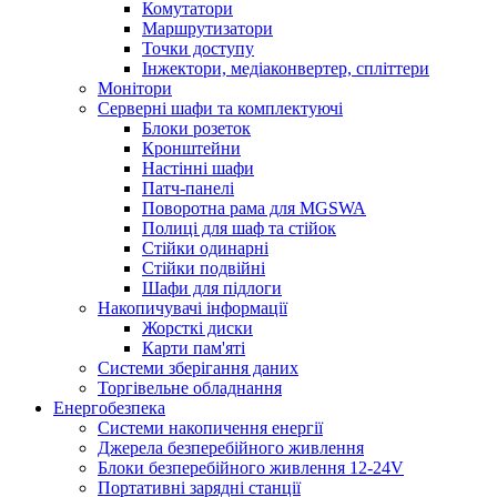
Комутатори
Маршрутизатори
Точки доступу
Інжектори, медіаконвертер, спліттери
Монітори
Серверні шафи та комплектуючі
Блоки розеток
Кронштейни
Настінні шафи
Патч-панелі
Поворотна рама для MGSWA
Полиці для шаф та стійок
Стійки одинарні
Стійки подвійні
Шафи для підлоги
Накопичувачі інформації
Жорсткі диски
Карти пам'яті
Системи зберігання даних
Торгівельне обладнання
Енергобезпека
Системи накопичення енергії
Джерела безперебійного живлення
Блоки безперебійного живлення 12-24V
Портативні зарядні станції