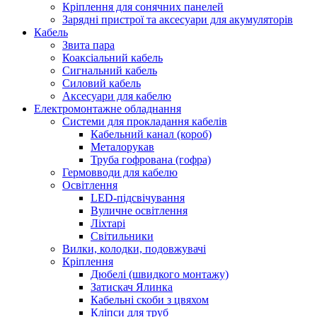
Кріплення для сонячних панелей
Зарядні пристрої та аксесуари для акумуляторів
Кабель
Звита пара
Коаксіальний кабель
Сигнальний кабель
Силовий кабель
Аксесуари для кабелю
Електромонтажне обладнання
Системи для прокладання кабелів
Кабельний канал (короб)
Металорукав
Труба гофрована (гофра)
Гермовводи для кабелю
Освітлення
LED-підсвічування
Вуличне освітлення
Ліхтарі
Світильники
Вилки, колодки, подовжувачі
Кріплення
Дюбелі (швидкого монтажу)
Затискач Ялинка
Кабельні скоби з цвяхом
Кліпси для труб