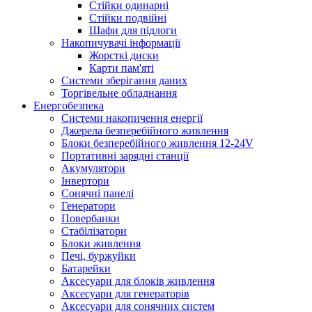
Стійки одинарні
Стійки подвійні
Шафи для підлоги
Накопичувачі інформації
Жорсткі диски
Карти пам'яті
Системи зберігання даних
Торгівельне обладнання
Енергобезпека
Системи накопичення енергії
Джерела безперебійного живлення
Блоки безперебійного живлення 12-24V
Портативні зарядні станції
Акумулятори
Інвертори
Сонячні панелі
Генератори
Повербанки
Стабілізатори
Блоки живлення
Печі, буржуйки
Батарейки
Аксесуари для блоків живлення
Аксесуари для генераторів
Аксесуари для сонячних систем