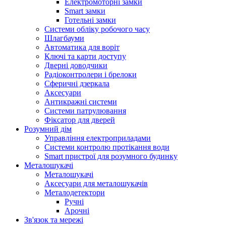
Електромоторні замки
Smart замки
Готельні замки
Системи обліку робочого часу
Шлагбауми
Автоматика для воріт
Ключі та карти доступу
Дверні доводчики
Радіоконтролери і брелоки
Сферичні дзеркала
Аксесуари
Антикражні системи
Системи патрулювання
Фіксатор для дверей
Розумний дім
Управління електроприладами
Системи контролю протікання води
Smart пристрої для розумного будинку
Металошукачі
Металошукачі
Аксесуари для металошукачів
Металодетектори
Ручні
Арочні
Зв'язок та мережі