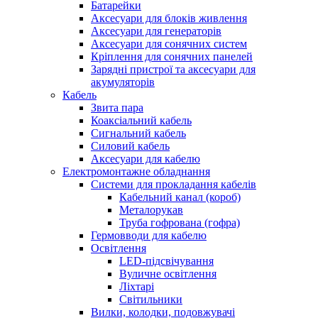
Батарейки
Аксесуари для блоків живлення
Аксесуари для генераторів
Аксесуари для сонячних систем
Кріплення для сонячних панелей
Зарядні пристрої та аксесуари для
акумуляторів
Кабель
Звита пара
Коаксіальний кабель
Сигнальний кабель
Силовий кабель
Аксесуари для кабелю
Електромонтажне обладнання
Системи для прокладання кабелів
Кабельний канал (короб)
Металорукав
Труба гофрована (гофра)
Гермовводи для кабелю
Освітлення
LED-підсвічування
Вуличне освітлення
Ліхтарі
Світильники
Вилки, колодки, подовжувачі