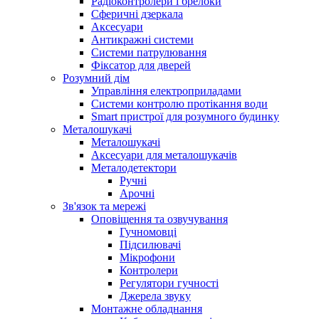
Радіоконтролери і брелоки
Сферичні дзеркала
Аксесуари
Антикражні системи
Системи патрулювання
Фіксатор для дверей
Розумний дім
Управління електроприладами
Системи контролю протікання води
Smart пристрої для розумного будинку
Металошукачі
Металошукачі
Аксесуари для металошукачів
Металодетектори
Ручні
Арочні
Зв'язок та мережі
Оповіщення та озвучування
Гучномовці
Підсилювачі
Мікрофони
Контролери
Регулятори гучності
Джерела звуку
Монтажне обладнання