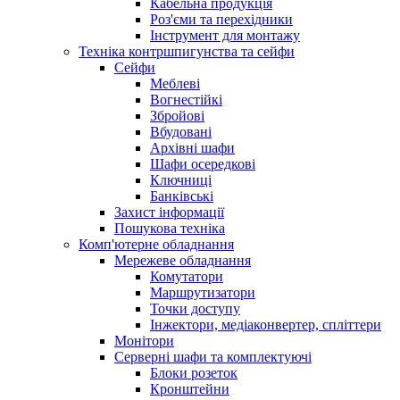
Кабельна продукція
Роз'єми та перехідники
Інструмент для монтажу
Техніка контршпигунства та сейфи
Сейфи
Меблеві
Вогнестійкі
Збройові
Вбудовані
Архівні шафи
Шафи осередкові
Ключниці
Банківські
Захист інформації
Пошукова техніка
Комп'ютерне обладнання
Мережеве обладнання
Комутатори
Маршрутизатори
Точки доступу
Інжектори, медіаконвертер, спліттери
Монітори
Серверні шафи та комплектуючі
Блоки розеток
Кронштейни