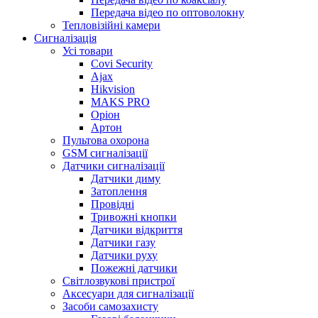
Передача відео по оптоволокну
Тепловізійні камери
Cигналізація
Усі товари
Covi Security
Ajax
Hikvision
MAKS PRO
Оріон
Артон
Пультова охорона
GSM сигналізації
Датчики сигналізації
Датчики диму
Затоплення
Провідні
Тривожні кнопки
Датчики відкриття
Датчики газу
Датчики руху
Пожежні датчики
Світлозвукові пристрої
Аксесуари для сигналізації
Засоби самозахисту