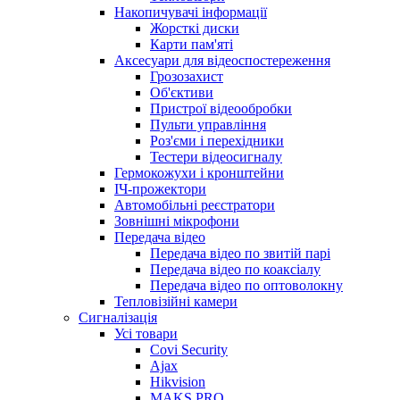
Накопичувачі інформації
Жорсткі диски
Карти пам'яті
Аксесуари для відеоспостереження
Грозозахист
Об'єктиви
Пристрої відеообробки
Пульти управління
Роз'єми і перехідники
Тестери відеосигналу
Гермокожухи і кронштейни
ІЧ-прожектори
Автомобільні реєстратори
Зовнішні мікрофони
Передача відео
Передача відео по звитій парі
Передача відео по коаксіалу
Передача відео по оптоволокну
Тепловізійні камери
Cигналізація
Усі товари
Covi Security
Ajax
Hikvision
MAKS PRO