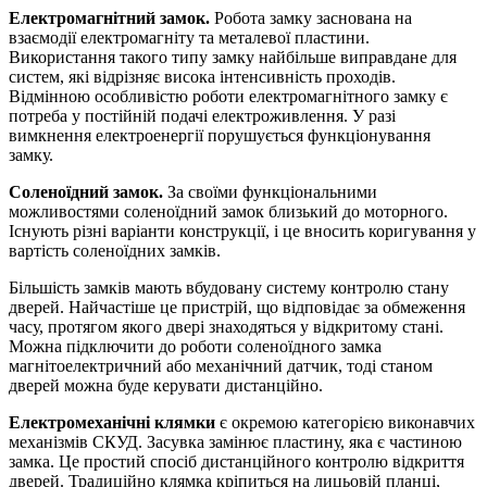
Електромагнітний замок.
Робота замку заснована на
взаємодії електромагніту та металевої пластини.
Використання такого типу замку найбільше виправдане для
систем, які відрізняє висока інтенсивність проходів.
Відмінною особливістю роботи електромагнітного замку є
потреба у постійній подачі електроживлення. У разі
вимкнення електроенергії порушується функціонування
замку.
Соленоїдний замок.
За своїми функціональними
можливостями соленоїдний замок близький до моторного.
Існують різні варіанти конструкції, і це вносить коригування у
вартість соленоїдних замків.
Більшість замків мають вбудовану систему контролю стану
дверей. Найчастіше це пристрій, що відповідає за обмеження
часу, протягом якого двері знаходяться у відкритому стані.
Можна підключити до роботи соленоїдного замка
магнітоелектричний або механічний датчик, тоді станом
дверей можна буде керувати дистанційно.
Електромеханічні клямки
є окремою категорією виконавчих
механізмів СКУД. Засувка замінює пластину, яка є частиною
замка. Це простий спосіб дистанційного контролю відкриття
дверей. Традиційно клямка кріпиться на лицьовій планці,