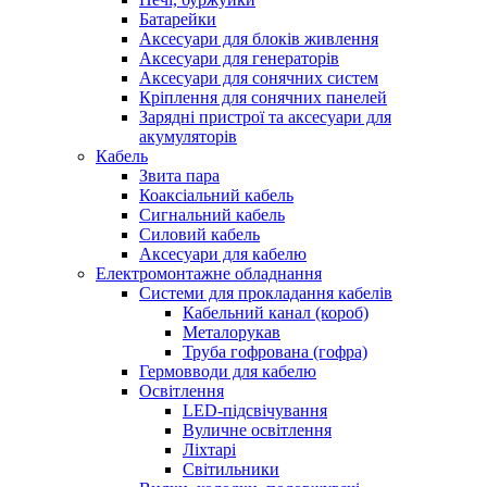
Батарейки
Аксесуари для блоків живлення
Аксесуари для генераторів
Аксесуари для сонячних систем
Кріплення для сонячних панелей
Зарядні пристрої та аксесуари для
акумуляторів
Кабель
Звита пара
Коаксіальний кабель
Сигнальний кабель
Силовий кабель
Аксесуари для кабелю
Електромонтажне обладнання
Системи для прокладання кабелів
Кабельний канал (короб)
Металорукав
Труба гофрована (гофра)
Гермовводи для кабелю
Освітлення
LED-підсвічування
Вуличне освітлення
Ліхтарі
Світильники