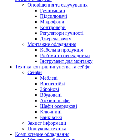
Оповіщення та озвучування
Гучномовці
Підсилювачі
Мікрофони
Контролери
Регулятори гучності
Джерела звуку
Монтажне обладнання
Кабельна продукція
Роз'єми та перехідники
Інструмент для монтажу
Техніка контршпигунства та сейфи
Сейфи
Меблеві
Вогнестійкі
Збройові
Вбудовані
Архівні шафи
Шафи осередкові
Ключниці
Банківські
Захист інформації
Пошукова техніка
Комп'ютерне обладнання
Мережеве обладнання