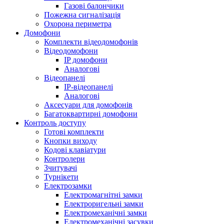
Газові балончики
Пожежна сигналізація
Охорона периметра
Домофони
Комплекти відеодомофонів
Відеодомофони
IP домофони
Аналогові
Відеопанелі
IP-відеопанелі
Аналогові
Аксесуари для домофонів
Багатоквартирні домофони
Контроль доступу
Готові комплекти
Кнопки виходу
Кодові клавіатури
Контролери
Зчитувачі
Турнікети
Електрозамки
Електромагнітні замки
Електроригельні замки
Електромеханічні замки
Електромеханічні засувки