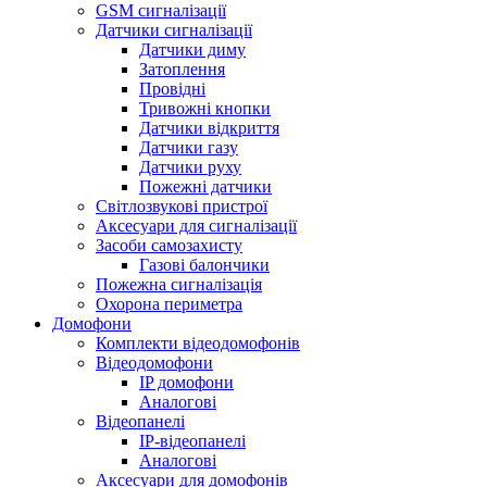
GSM сигналізації
Датчики сигналізації
Датчики диму
Затоплення
Провідні
Тривожні кнопки
Датчики відкриття
Датчики газу
Датчики руху
Пожежні датчики
Світлозвукові пристрої
Аксесуари для сигналізації
Засоби самозахисту
Газові балончики
Пожежна сигналізація
Охорона периметра
Домофони
Комплекти відеодомофонів
Відеодомофони
IP домофони
Аналогові
Відеопанелі
IP-відеопанелі
Аналогові
Аксесуари для домофонів