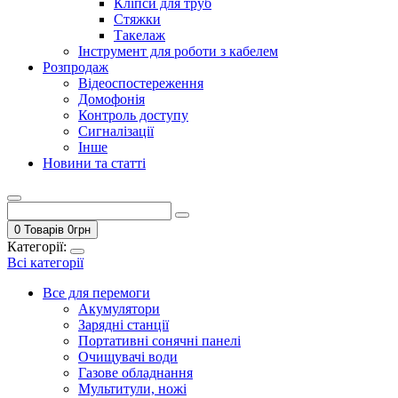
Кліпси для труб
Стяжки
Такелаж
Інструмент для роботи з кабелем
Розпродаж
Відеоспостереження
Домофонія
Контроль доступу
Сигналізації
Інше
Новини та статті
0 Товарів
0
грн
Категорії:
Всі категорії
Все для перемоги
Акумулятори
Зарядні станції
Портативні сонячні панелі
Очищувачі води
Газове обладнання
Мультитули, ножі