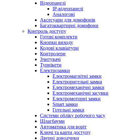
Відеопанелі
IP-відеопанелі
Аналогові
Аксесуари для домофонів
Багатоквартирні домофони
Контроль доступу
Готові комплекти
Кнопки виходу
Кодові клавіатури
Контролери
Зчитувачі
Турнікети
Електрозамки
Електромагнітні замки
Електроригельні замки
Електромеханічні замки
Електромеханічні засувки
Електромоторні замки
Smart замки
Готельні замки
Системи обліку робочого часу
Шлагбауми
Автоматика для воріт
Ключі та карти доступу
Дверні доводчики