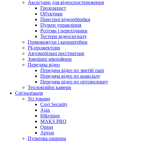
Аксесуари для відеоспостереження
Грозозахист
Об'єктиви
Пристрої відеообробки
Пульти управління
Роз'єми і перехідники
Тестери відеосигналу
Гермокожухи і кронштейни
ІЧ-прожектори
Автомобільні реєстратори
Зовнішні мікрофони
Передача відео
Передача відео по звитій парі
Передача відео по коаксіалу
Передача відео по оптоволокну
Тепловізійні камери
Cигналізація
Усі товари
Covi Security
Ajax
Hikvision
MAKS PRO
Оріон
Артон
Пультова охорона