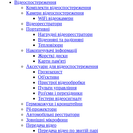
Відеоспостереження
Комплекти відеоспостереження
Камери відеоспостереження
WiFi відеокамери
Відеореєстратори
Портативні
Нагрудні відеореєстратори
Відеоняні та радіоняні
Тепловізори
Накопичувачі інформації
Жорсткі диски
Карти пам'яті
Аксесуари для відеоспостереження
Грозозахист
Об'єктиви
Пристрої відеообробки
Пульти управління
Роз'єми і перехідники
Тестери відеосигналу
Гермокожухи і кронштейни
ІЧ-прожектори
Автомобільні реєстратори
Зовнішні мікрофони
Передача відео
Передача відео по звитій парі