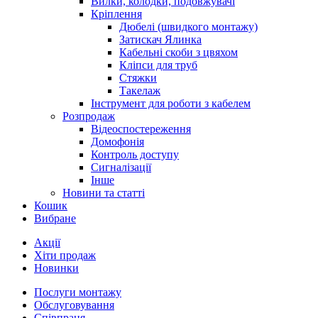
Вилки, колодки, подовжувачі
Кріплення
Дюбелі (швидкого монтажу)
Затискач Ялинка
Кабельні скоби з цвяхом
Кліпси для труб
Стяжки
Такелаж
Інструмент для роботи з кабелем
Розпродаж
Відеоспостереження
Домофонія
Контроль доступу
Сигналізації
Інше
Новини та статті
Кошик
Вибране
Акції
Хіти продаж
Новинки
Послуги монтажу
Обслуговування
Співпраця