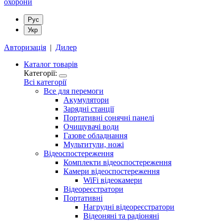
Рус
Укр
Авторизація
|
Дилер
Каталог товарів
Категорії:
Всі категорії
Все для перемоги
Акумулятори
Зарядні станції
Портативні сонячні панелі
Очищувачі води
Газове обладнання
Мультитули, ножі
Відеоспостереження
Комплекти відеоспостереження
Камери відеоспостереження
WiFi відеокамери
Відеореєстратори
Портативні
Нагрудні відеореєстратори
Відеоняні та радіоняні