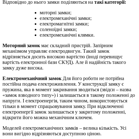
Відповідно до нього замки поділяються на
такі категорії:
моторні замки;
електромеханічні замки;
електромагнітні замки;
соленоїдні замки;
електромеханічні клямки.
Моторний замок
має складний пристрій. Запірним
механізмом управляє електродвигун. Такий замок
відрізняється досить високою вартістю (іноді перевищує
вартість електронної бази СКУД). Але й надійність такого
замку дуже висока.
Електромеханічний замок
Для його роботи не потрібна
постійна подача електроживлення. У конструкції замку є
пружина, яка в момент закривання зводиться (звідси – назва
«замок взводного типу») і залишається в такому положенні до
напруги. І електроенергія, таким чином, використовується
тільки в момент спрацьовування замку. При відключенні
електроенергії замок залишається у закритому положенні,
відкрити його можна механічним ключем.
Моделей електромеханічних замків – велика кількість. Усі
вони вигідно відрізняються доступною ціною.