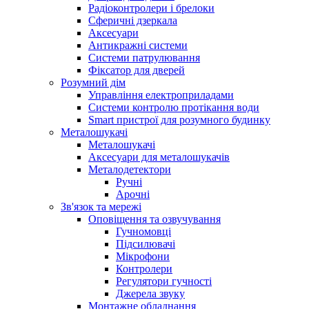
Радіоконтролери і брелоки
Сферичні дзеркала
Аксесуари
Антикражні системи
Системи патрулювання
Фіксатор для дверей
Розумний дім
Управління електроприладами
Системи контролю протікання води
Smart пристрої для розумного будинку
Металошукачі
Металошукачі
Аксесуари для металошукачів
Металодетектори
Ручні
Арочні
Зв'язок та мережі
Оповіщення та озвучування
Гучномовці
Підсилювачі
Мікрофони
Контролери
Регулятори гучності
Джерела звуку
Монтажне обладнання