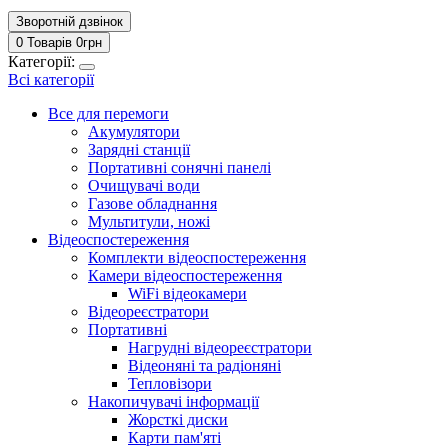
Зворотній дзвінок
0 Товарів
0
грн
Категорії:
Всі категорії
Все для перемоги
Акумулятори
Зарядні станції
Портативні сонячні панелі
Очищувачі води
Газове обладнання
Мультитули, ножі
Відеоспостереження
Комплекти відеоспостереження
Камери відеоспостереження
WiFi відеокамери
Відеореєстратори
Портативні
Нагрудні відеореєстратори
Відеоняні та радіоняні
Тепловізори
Накопичувачі інформації
Жорсткі диски
Карти пам'яті