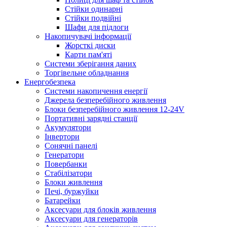
Стійки одинарні
Стійки подвійні
Шафи для підлоги
Накопичувачі інформації
Жорсткі диски
Карти пам'яті
Системи зберігання даних
Торгівельне обладнання
Енергобезпека
Системи накопичення енергії
Джерела безперебійного живлення
Блоки безперебійного живлення 12-24V
Портативні зарядні станції
Акумулятори
Інвертори
Сонячні панелі
Генератори
Повербанки
Стабілізатори
Блоки живлення
Печі, буржуйки
Батарейки
Аксесуари для блоків живлення
Аксесуари для генераторів