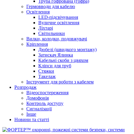
Труба гофрована (гофра)
Гермовводи для кабелю
Освітлення
LED-підсвічування
Вуличне освітлення
Ліхтарі
Світильники
Вилки, колодки, подовжувачі
Кріплення
Дюбелі (швидкого монтажу)
Затискач Ялинка
Кабельні скоби з цвяхом
Кліпси для труб
Стяжки
Такелаж
Інструмент для роботи з кабелем
Розпродаж
Відеоспостереження
Домофонія
Контроль доступу
Сигналізації
Інше
Новини та статті