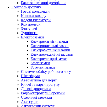
Багатоквартирні домофони
Контроль доступу
Готові комплекти
Кнопки виходу
Кодові клавіатури
Контролери
Зчитувачі
Турнікети
Електрозамки
Електромагнітні замки
Електроригельні замки
Електромеханічні замки
Електромеханічні засувки
Електромоторні замки
Smart замки
Готельні замки
Системи обліку робочого часу
Шлагбауми
Автоматика для воріт
Ключі та карти доступу
Дверні доводчики
Радіоконтролери і брелоки
Сферичні дзеркала
Аксесуари
Антикражні системи