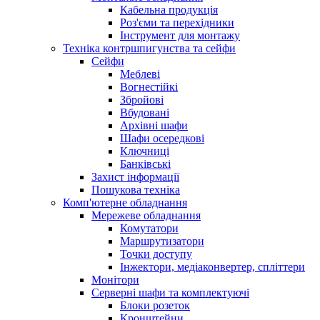
Кабельна продукція
Роз'єми та перехідники
Інструмент для монтажу
Техніка контршпигунства та сейфи
Сейфи
Меблеві
Вогнестійкі
Збройові
Вбудовані
Архівні шафи
Шафи осередкові
Ключниці
Банківські
Захист інформації
Пошукова техніка
Комп'ютерне обладнання
Мережеве обладнання
Комутатори
Маршрутизатори
Точки доступу
Інжектори, медіаконвертер, спліттери
Монітори
Серверні шафи та комплектуючі
Блоки розеток
Кронштейни