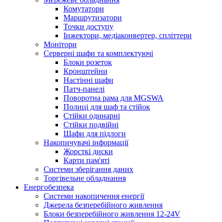
Комутатори
Маршрутизатори
Точки доступу
Інжектори, медіаконвертер, спліттери
Монітори
Серверні шафи та комплектуючі
Блоки розеток
Кронштейни
Настінні шафи
Патч-панелі
Поворотна рама для MGSWA
Полиці для шаф та стійок
Стійки одинарні
Стійки подвійні
Шафи для підлоги
Накопичувачі інформації
Жорсткі диски
Карти пам'яті
Системи зберігання даних
Торгівельне обладнання
Енергобезпека
Системи накопичення енергії
Джерела безперебійного живлення
Блоки безперебійного живлення 12-24V