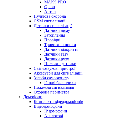
MAKS PRO
Оріон
Артон
Пультова охорона
GSM сигналізації
Датчики сигналізації
Датчики диму
Затоплення
Провідні
Тривожні кнопки
Датчики відкриття
Датчики газу
Датчики руху
Пожежні датчики
Світлозвукові пристрої
Аксесуари для сигналізації
Засоби самозахисту
Газові балончики
Пожежна сигналізація
Охорона периметра
Домофони
Комплекти відеодомофонів
Відеодомофони
IP домофони
Аналогові