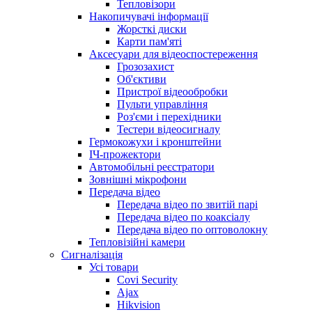
Тепловізори
Накопичувачі інформації
Жорсткі диски
Карти пам'яті
Аксесуари для відеоспостереження
Грозозахист
Об'єктиви
Пристрої відеообробки
Пульти управління
Роз'єми і перехідники
Тестери відеосигналу
Гермокожухи і кронштейни
ІЧ-прожектори
Автомобільні реєстратори
Зовнішні мікрофони
Передача відео
Передача відео по звитій парі
Передача відео по коаксіалу
Передача відео по оптоволокну
Тепловізійні камери
Cигналізація
Усі товари
Covi Security
Ajax
Hikvision