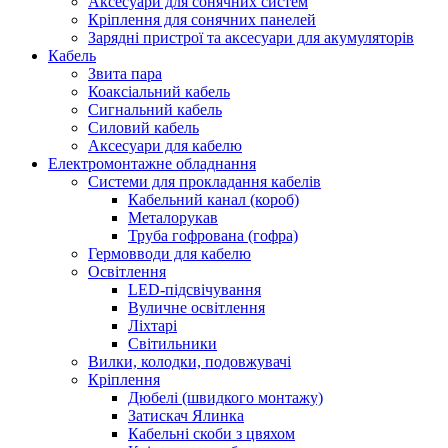
Аксесуари для сонячних систем
Кріплення для сонячних панелей
Зарядні пристрої та аксесуари для акумуляторів
Кабель
Звита пара
Коаксіальний кабель
Сигнальний кабель
Силовий кабель
Аксесуари для кабелю
Електромонтажне обладнання
Системи для прокладання кабелів
Кабельний канал (короб)
Металорукав
Труба гофрована (гофра)
Гермовводи для кабелю
Освітлення
LED-підсвічування
Вуличне освітлення
Ліхтарі
Світильники
Вилки, колодки, подовжувачі
Кріплення
Дюбелі (швидкого монтажу)
Затискач Ялинка
Кабельні скоби з цвяхом