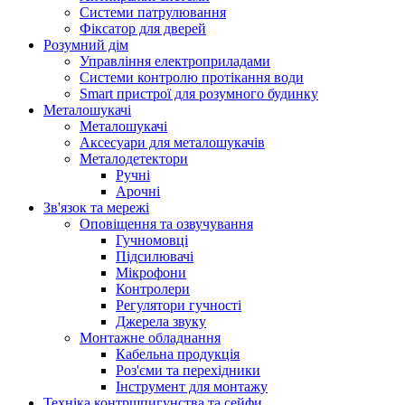
Системи патрулювання
Фіксатор для дверей
Розумний дім
Управління електроприладами
Системи контролю протікання води
Smart пристрої для розумного будинку
Металошукачі
Металошукачі
Аксесуари для металошукачів
Металодетектори
Ручні
Арочні
Зв'язок та мережі
Оповіщення та озвучування
Гучномовці
Підсилювачі
Мікрофони
Контролери
Регулятори гучності
Джерела звуку
Монтажне обладнання
Кабельна продукція
Роз'єми та перехідники
Інструмент для монтажу
Техніка контршпигунства та сейфи