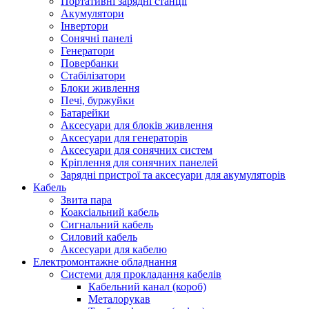
Портативні зарядні станції
Акумулятори
Інвертори
Сонячні панелі
Генератори
Повербанки
Стабілізатори
Блоки живлення
Печі, буржуйки
Батарейки
Аксесуари для блоків живлення
Аксесуари для генераторів
Аксесуари для сонячних систем
Кріплення для сонячних панелей
Зарядні пристрої та аксесуари для акумуляторів
Кабель
Звита пара
Коаксіальний кабель
Сигнальний кабель
Силовий кабель
Аксесуари для кабелю
Електромонтажне обладнання
Системи для прокладання кабелів
Кабельний канал (короб)
Металорукав