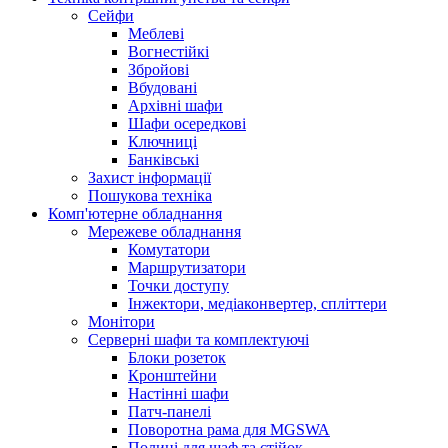
Сейфи
Меблеві
Вогнестійкі
Збройові
Вбудовані
Архівні шафи
Шафи осередкові
Ключниці
Банківські
Захист інформації
Пошукова техніка
Комп'ютерне обладнання
Мережеве обладнання
Комутатори
Маршрутизатори
Точки доступу
Інжектори, медіаконвертер, спліттери
Монітори
Серверні шафи та комплектуючі
Блоки розеток
Кронштейни
Настінні шафи
Патч-панелі
Поворотна рама для MGSWA
Полиці для шаф та стійок