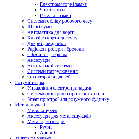
Електромоторні замки
Smart замки
Готельні замки
Системи обліку робочого часу
Шлагбауми
Автоматика для воріт
Ключі та карти доступу
Дверні доводчики
Радіоконтролери і брелоки
Сферичні дзеркала
Аксесуари
Антикражні системи
Системи патрулювання
Фіксатор для дверей
Розумний дім
Управління електроприладами
Системи контролю протікання води
Smart пристрої для розумного будинку
Металошукачі
Металошукачі
Аксесуари для металошукачів
Металодетектори
Ручні
Арочні
Зв'язок та мережі