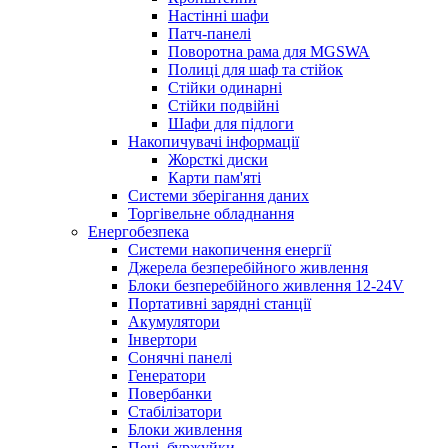
Настінні шафи
Патч-панелі
Поворотна рама для MGSWA
Полиці для шаф та стійок
Стійки одинарні
Стійки подвійні
Шафи для підлоги
Накопичувачі інформації
Жорсткі диски
Карти пам'яті
Системи зберігання даних
Торгівельне обладнання
Енергобезпека
Системи накопичення енергії
Джерела безперебійного живлення
Блоки безперебійного живлення 12-24V
Портативні зарядні станції
Акумулятори
Інвертори
Сонячні панелі
Генератори
Повербанки
Стабілізатори
Блоки живлення
Печі, буржуйки