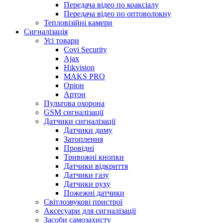
Передача відео по коаксіалу
Передача відео по оптоволокну
Тепловізійні камери
Cигналізація
Усі товари
Covi Security
Ajax
Hikvision
MAKS PRO
Оріон
Артон
Пультова охорона
GSM сигналізації
Датчики сигналізації
Датчики диму
Затоплення
Провідні
Тривожні кнопки
Датчики відкриття
Датчики газу
Датчики руху
Пожежні датчики
Світлозвукові пристрої
Аксесуари для сигналізації
Засоби самозахисту