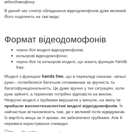
відеодомофону
В даний час спектр обладнання відеодомофонів дуже великий.
Його поділяють на такі види:
Формат відеодомофонів
чорно-білі моделі відеодомофонів;
кольорові відеодомофони;
чорно-білі та кольорові моделі, що мають функцію hands
free.
Моделі з функцією
hands free
, що в перекладі означає «вільні
руки», полюбилися багатьом споживачам за зручність та
багатофункціональність. Це дуже зручно у тих ситуаціях, коли
руки зайняті, а терміново потрібно відповісти на виклик.
Незручні моделі з трубками вирушили у минуле, на зміну їм
прийшли високотехнологічні моделі відеодомофонів
. Їх
найчастіше встановлюють там, де є великий потік відвідувачів.
Їх вартість вища за ті зразки, які забезпечені трубками. Але й
переваги користування очевидні.