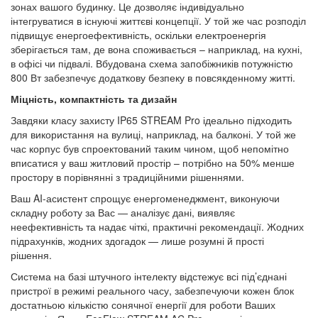
зонах вашого будинку. Це дозволяє індивідуально
інтегруватися в існуючі життєві концепції. У той же час розподіл
підвищує енергоефективність, оскільки електроенергія
зберігається там, де вона споживається – наприклад, на кухні,
в офісі чи підвалі. Вбудована схема запобіжників потужністю
800 Вт забезпечує додаткову безпеку в повсякденному житті.
Міцність, компактність та дизайн
Завдяки класу захисту IP65 STREAM Pro ідеально підходить
для використання на вулиці, наприклад, на балконі. У той же
час корпус був спроектований таким чином, щоб непомітно
вписатися у ваш житловий простір – потрібно на 50% менше
простору в порівнянні з традиційними рішеннями.
Ваш AI-асистент спрощує енергоменеджмент, виконуючи
складну роботу за Вас — аналізує дані, виявляє
неефективність та надає чіткі, практичні рекомендації. Жодних
підрахунків, жодних здогадок — лише розумні й прості
рішення.
Система на базі штучного інтелекту відстежує всі під’єднані
пристрої в режимі реального часу, забезпечуючи кожен блок
достатньою кількістю сонячної енергії для роботи Ваших