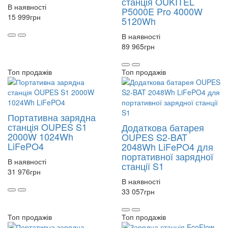
станція OUKITEL
В наявності
P5000E Pro 4000W
15 999
грн
5120Wh
В наявності
89 965
грн
Топ продажів
Топ продажів
Портативна зарядна
станція OUPES S1
Додаткова батарея
2000W 1024Wh
OUPES S2-BAT
LiFePO4
2048Wh LiFePO4 для
портативної зарядної
В наявності
станції S1
31 976
грн
В наявності
33 057
грн
Топ продажів
Топ продажів