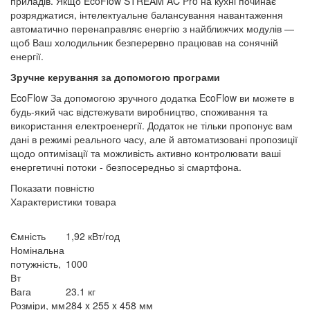
приладів. Якщо EcoFlow STREAM AC Pro на кухні починає
розряджатися, інтелектуальне балансування навантаження
автоматично перенаправляє енергію з найближчих модулів —
щоб Ваш холодильник безперервно працював на сонячній
енергії.
Зручне керування за допомогою програми
EcoFlow За допомогою зручного додатка EcoFlow ви можете в
будь-який час відстежувати виробництво, споживання та
використання електроенергії. Додаток не тільки пропонує вам
дані в режимі реального часу, але й автоматизовані пропозиції
щодо оптимізації та можливість активно контролювати ваші
енергетичні потоки - безпосередньо зі смартфона.
Показати повністю
Характеристики товара
Ємність
1,92 кВт/год
Номінальна
потужність,
1000
Вт
Вага
23.1 кг
Розміри, мм
284 x 255 x 458 мм