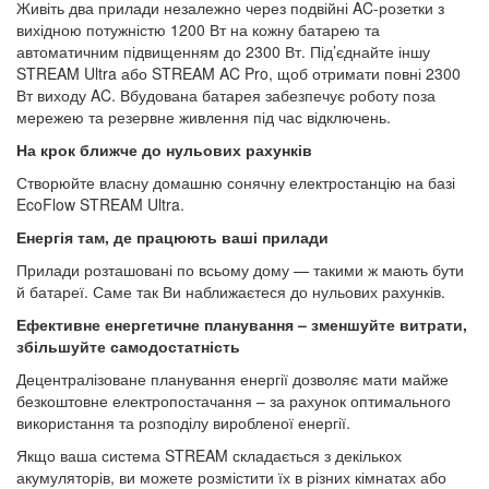
Живіть два прилади незалежно через подвійні AC-розетки з
вихідною потужністю 1200 Вт на кожну батарею та
автоматичним підвищенням до 2300 Вт. Під’єднайте іншу
STREAM Ultra або STREAM AC Pro, щоб отримати повні 2300
Вт виходу AC. Вбудована батарея забезпечує роботу поза
мережею та резервне живлення під час відключень.
На крок ближче до нульових рахунків
Створюйте власну домашню сонячну електростанцію на базі
EcoFlow STREAM Ultra.
Енергія там, де працюють ваші прилади
Прилади розташовані по всьому дому — такими ж мають бути
й батареї. Саме так Ви наближаєтеся до нульових рахунків.
Ефективне енергетичне планування – зменшуйте витрати,
збільшуйте самодостатність
Децентралізоване планування енергії дозволяє мати майже
безкоштовне електропостачання – за рахунок оптимального
використання та розподілу виробленої енергії.
Якщо ваша система STREAM складається з декількох
акумуляторів, ви можете розмістити їх в різних кімнатах або