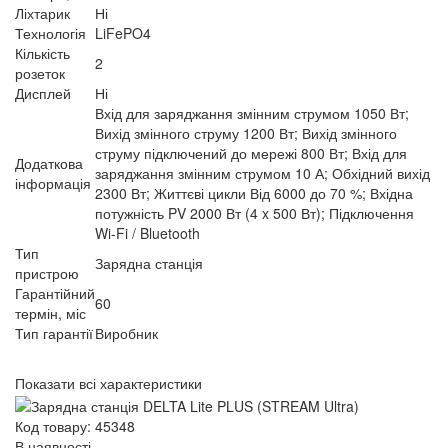
Ліхтарик
Ні
Технологія
LiFePO4
Кількість
2
розеток
Дисплей
Ні
Вхід для заряджання змінним струмом 1050 Вт;
Вихід змінного струму 1200 Вт; Вихід змінного
струму підключений до мережі 800 Вт; Вхід для
Додаткова
заряджання змінним струмом 10 А; Обхідний вихід
інформація
2300 Вт; Життєві цикли Від 6000 до 70 %; Вхідна
потужність PV 2000 Вт (4 x 500 Вт); Підключення
Wi-Fi / Bluetooth
Тип
Зарядна станція
пристрою
Гарантійний
60
термін, міс
Тип гарантії
Виробник
Показати всі характеристики
Код товару: 45348
В наявності