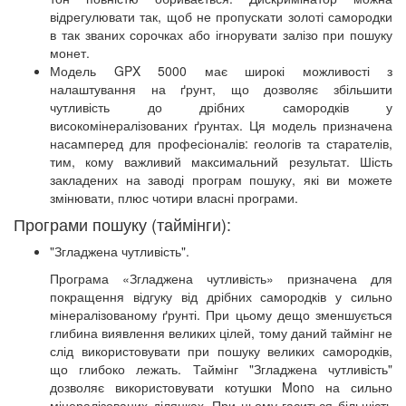
відрегулювати так, щоб не пропускати золоті самородки
в так званих сорочках або ігнорувати залізо при пошуку
монет.
Модель GPX 5000 має широкі можливості з
налаштування на ґрунт, що дозволяє збільшити
чутливість до дрібних самородків у
високомінералізованих ґрунтах. Ця модель призначена
насамперед для професіоналів: геологів та старателів,
тим, кому важливий максимальний результат. Шість
закладених на заводі програм пошуку, які ви можете
змінювати, плюс чотири власні програми.
Програми пошуку (таймінги):
"Згладжена чутливість".
Програма «Згладжена чутливість» призначена для
покращення відгуку від дрібних самородків у сильно
мінералізованому ґрунті. При цьому дещо зменшується
глибина виявлення великих цілей, тому даний таймінг не
слід використовувати при пошуку великих самородків,
що глибоко лежать. Таймінг "Згладжена чутливість"
дозволяє використовувати котушки Mono на сильно
мінералізованих ділянках. При цьому гаситься більшість