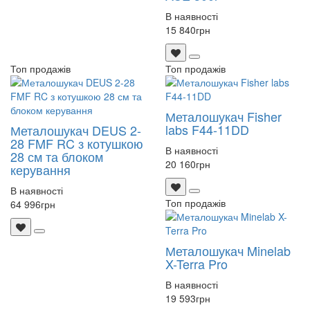
В наявності
15 840
грн
Топ продажів
Топ продажів
Металошукач Fisher
labs F44-11DD
Металошукач DEUS 2-
28 FMF RC з котушкою
В наявності
28 см та блоком
20 160
грн
керування
В наявності
Топ продажів
64 996
грн
Металошукач Minelab
X-Terra Pro
В наявності
19 593
грн