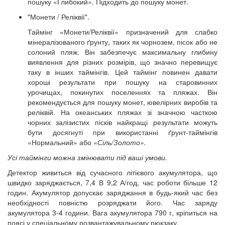
пошуку «Глибокий». Підходить до пошуку монет.
"Монети / Реліквії".
Таймінг «Монети/Реліквії» призначений для слабко
мінералізованого ґрунту, таких як чорнозем, пісок або не
солоний пляж. Він забезпечує максимальну глибину
виявлення для різних розмірів, що значно перевищує
таку в інших таймінгів. Цей таймінг повинен давати
хороші результати при пошуку на старовинних
урочищах, покинутих поселеннях та пляжах. Він
рекомендується для пошуку монет, ювелірних виробів та
реліквій. На океанських пляжах зі значною часткою
чорних залізистих пісків найкращі результати можуть
бути досягнуті при використанні ґрунт-таймінгів
«Нормальний» або
«Сіль/Золото».
Усі таймінги можна змінювати під ваші умови.
Детектор живиться від сучасного літієвого акумулятора, що
швидко заряджається, 7,4 В 9,2 А/год, час роботи більше 12
годин. Акумулятор допускає заряджання в будь-який час без
необхідності повністю розряджати його. Час заряду
акумулятора 3-4 години. Вага акумулятора 790 г, кріпиться на
поясі у спеціальному розвантажувальному рюкзаку.