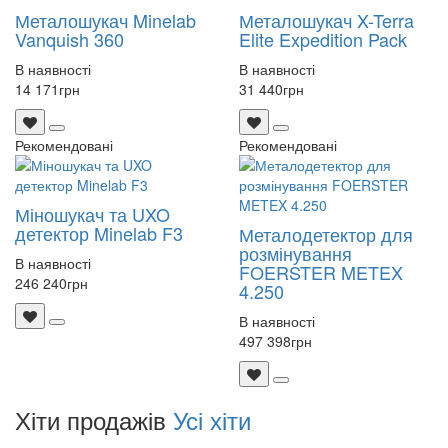
Металошукач Minelab
Металошукач X-Terra
Vanquish 360
Elite Expedition Pack
В наявності
В наявності
14 171
грн
31 440
грн
Рекомендовані
Рекомендовані
Міношукач та UXO
детектор Minelab F3
Металодетектор для
розмінування
В наявності
FOERSTER METEX
246 240
грн
4.250
В наявності
497 398
грн
Хіти продажів
Усі хіти