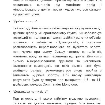
помилкових сигналів від магнітних порід і
мінералізованого грунту, проте чудово чуються сигнали
від дрібних цілей.
"Дрібне золото".
Таймінг «Дрібне золото» забезпечує високу чутливість до
дрібних цілей у мінералізованому ґрунті. Він забезпечує
гостріший сигнал при виявленні дрібних золотих об'єктів,
порівняно з таймінгом «Підвищений», і покращує
розпізнаваність нерафінованого та лускатого золота,
пригнічуючи при цьому більшу частину сигналів від
магнітних порід та інші перешкоди від ґрунту. Ділянки з
сильно мінералізованими ґрунтами та неглибоким
заляганням самородків, на яких золото вже було
знайдено раніше, рекомендується знову пройти з
тайменгом «Дрібне золото». При цьому найкращих
результатів буде досягнуто при використанні 8- та 11-
дюймових котушок Commander Monoloop.
"Додаткова чутливість".
При використанні цього таймінгу можливе посилення
сигналів на деяких магнітних породах біля поверхні,