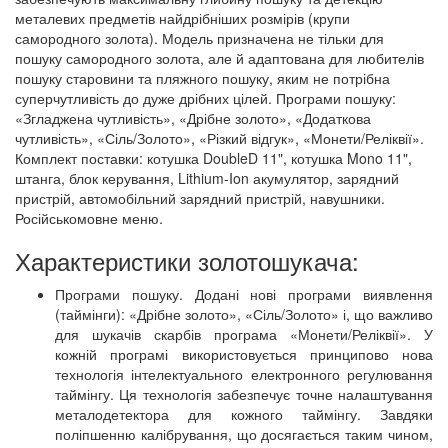
металевих предметів найдрібніших розмірів (крупи
самородного золота). Модель призначена не тільки для
пошуку самородного золота, але й адаптована для любителів
пошуку старовини та пляжного пошуку, яким не потрібна
суперчутливість до дуже дрібних цілей. Програми пошуку:
«Згладжена чутливість», «Дрібне золото», «Додаткова
чутливість», «Сіль/Золото», «Різкий відгук», «Монети/Реліквії».
Комплект поставки: котушка DoubleD 11", котушка Mono 11",
штанга, блок керування, Lithium-Ion акумулятор, зарядний
пристрій, автомобільний зарядний пристрій, навушники.
Російськомовне меню.
Характеристики золотошукача:
Програми пошуку. Додані нові програми виявлення
(таймінги): «Дрібне золото», «Сіль/Золото» і, що важливо
для шукачів скарбів програма «Монети/Реліквії». У
кожній програмі використовується принципово нова
технологія інтелектуального електронного регулювання
таймінгу. Ця технологія забезпечує точне налаштування
металодетектора для кожного таймінгу. Завдяки
поліпшенню калібрування, що досягається таким чином,