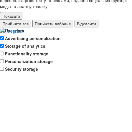
персоналізації контенту та реклами, надання соціальних функцій
медіа та аналізу трафіку.
Показати
Ad storage
Прийняти все
Прийняти вибране
Відхилити
User data
Advertising personalization
Storage of analytics
Functionality storage
Personalization storage
Security storage