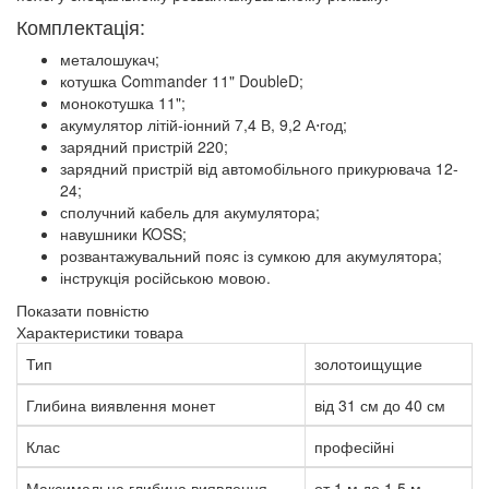
Комплектація:
металошукач;
котушка Commander 11" DoubleD;
монокотушка 11";
акумулятор літій-іонний 7,4 В, 9,2 А⋅год;
зарядний пристрій 220;
зарядний пристрій від автомобільного прикурювача 12-
24;
сполучний кабель для акумулятора;
навушники KOSS;
розвантажувальний пояс із сумкою для акумулятора;
інструкція російською мовою.
Показати повністю
Характеристики товара
Тип
золотоищущие
Глибина виявлення монет
від 31 см до 40 см
Клас
професійні
Максимальна глибина виявлення
от 1 м до 1.5 м