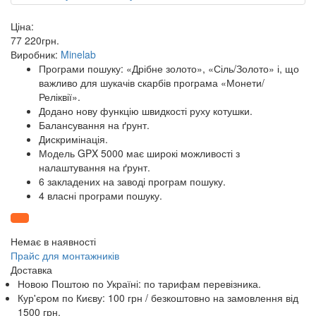
Ціна:
77 220
грн
.
Виробник:
Minelab
Програми пошуку: «Дрібне золото», «Сіль/Золото» і, що
важливо для шукачів скарбів програма «Монети/
Реліквії».
Додано нову функцію швидкості руху котушки.
Балансування на ґрунт.
Дискримінація.
Модель GPX 5000 має широкі можливості з
налаштування на ґрунт.
6 закладених на заводі програм пошуку.
4 власні програми пошуку.
Немає в наявності
Прайс для монтажників
Доставка
Новою Поштою по Україні: по тарифам перевізника.
Кур'єром по Києву: 100 грн /
безкоштовно
на замовлення від
1500 грн.