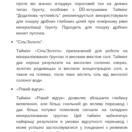
проте він значно згладжує пороговий тон на деяких
типах ґрунту, особливо з DD-котушками. Таймінг
"Додаткова чутливість" рекомендується використовувати
для пошуку дрібних глибоких цілей при помірному рівні
мінералізації ґрунту. Підходить для пошуку дрібних
монет лусочок.
"Сіль/Золото".
Таймінг «Сіль/Золото» призначений для роботи на
мінералізованих ґрунтах із високим вмістом солі. Таймінг
дає хороші результати на висохлих солоних озерах,
золотих родовищах із високою концентрацією солі, а
також на пляжах, пісок яких містить сіль від висохлої
солоної води.
«Різкий відгук».
Таймінг «Різкий відгук» дозволяє збільшити глибину
виявлення, але більш схильний до впливу перешкод і
дає більш потужні помилкові сигнали на складних
мінералізованих грунтах. Цей таймінг забезпечує
найкращі результати в умовах відсутності перешкод і
може успішно застосовуватися у поєднанні з режимом