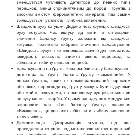
зменшується чутливість детектора до певних типів
перешкод, менш сприйнятливим до пород і грунтів, з
високим вмістом феромагнітних мінералів, тим самим
збільшується чутливість і глибина виявлення.
Швидкість руху котушки. Додано нову функцію швидкості
руху котушки. Час відгуку від мети та оптимальні
значення балансу ґрунту залежать від швидкості
котушки. Правильно вибране значення налаштування
«Швидкість руху», яке відповідає звичній для оператора
швидкості, дозволяє знизити рівень перешкод та
збільшити глибину виявлення цілей.
Балансування на ґрунт. Нова особливість у балансуванні
детектора на ґрунт. Баланс ґрунту «вимкнений». У
легких ґрунтах, таких як немінералізований чорнозем
або пісок, перешкоди від ґрунту можуть бути відсутніми
або майже відсутніми, і в основному зустрічаються при
пошуку монет і скарбів. У цьому випадку рекомендується
встановити для «Тип балансу ґрунту» значення
«Вимкнено», що дозволить збільшити глибину виявлення
та чутливість.
Дискримінація. Дискримінація звукова, під час
проходження котушки над металевою метою пороговий
тон повністю обривається. Дискримінатор можна