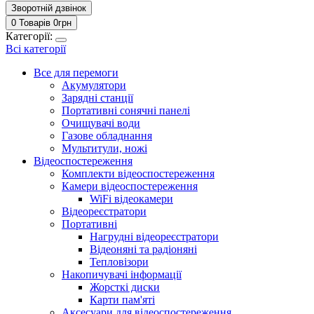
Зворотній дзвінок
0 Товарів
0
грн
Категорії:
Всі категорії
Все для перемоги
Акумулятори
Зарядні станції
Портативні сонячні панелі
Очищувачі води
Газове обладнання
Мультитули, ножі
Відеоспостереження
Комплекти відеоспостереження
Камери відеоспостереження
WiFi відеокамери
Відеореєстратори
Портативні
Нагрудні відеореєстратори
Відеоняні та радіоняні
Тепловізори
Накопичувачі інформації
Жорсткі диски
Карти пам'яті
Аксесуари для відеоспостереження