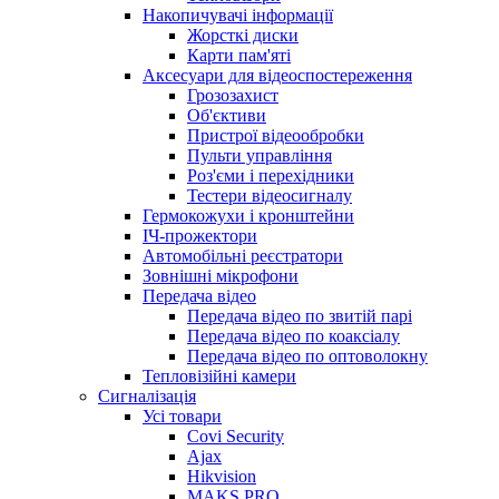
Накопичувачі інформації
Жорсткі диски
Карти пам'яті
Аксесуари для відеоспостереження
Грозозахист
Об'єктиви
Пристрої відеообробки
Пульти управління
Роз'єми і перехідники
Тестери відеосигналу
Гермокожухи і кронштейни
ІЧ-прожектори
Автомобільні реєстратори
Зовнішні мікрофони
Передача відео
Передача відео по звитій парі
Передача відео по коаксіалу
Передача відео по оптоволокну
Тепловізійні камери
Cигналізація
Усі товари
Covi Security
Ajax
Hikvision
MAKS PRO