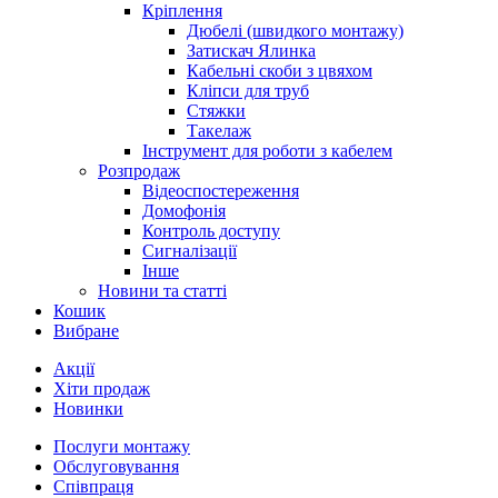
Кріплення
Дюбелі (швидкого монтажу)
Затискач Ялинка
Кабельні скоби з цвяхом
Кліпси для труб
Стяжки
Такелаж
Інструмент для роботи з кабелем
Розпродаж
Відеоспостереження
Домофонія
Контроль доступу
Сигналізації
Інше
Новини та статті
Кошик
Вибране
Акції
Хіти продаж
Новинки
Послуги монтажу
Обслуговування
Співпраця