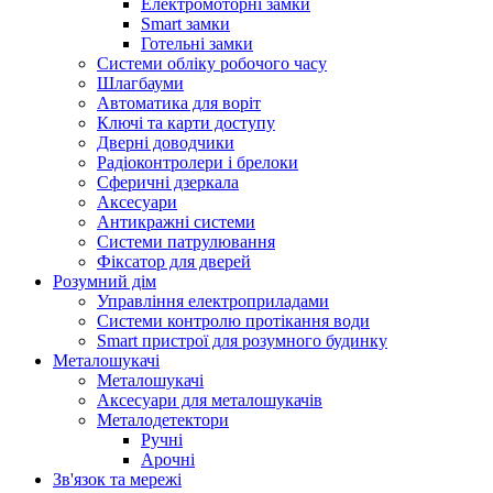
Електромоторні замки
Smart замки
Готельні замки
Системи обліку робочого часу
Шлагбауми
Автоматика для воріт
Ключі та карти доступу
Дверні доводчики
Радіоконтролери і брелоки
Сферичні дзеркала
Аксесуари
Антикражні системи
Системи патрулювання
Фіксатор для дверей
Розумний дім
Управління електроприладами
Системи контролю протікання води
Smart пристрої для розумного будинку
Металошукачі
Металошукачі
Аксесуари для металошукачів
Металодетектори
Ручні
Арочні
Зв'язок та мережі