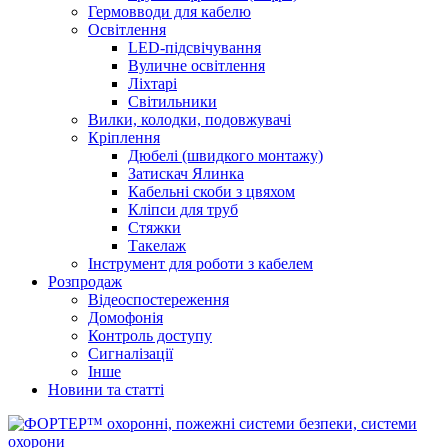
Гермовводи для кабелю
Освітлення
LED-підсвічування
Вуличне освітлення
Ліхтарі
Світильники
Вилки, колодки, подовжувачі
Кріплення
Дюбелі (швидкого монтажу)
Затискач Ялинка
Кабельні скоби з цвяхом
Кліпси для труб
Стяжки
Такелаж
Інструмент для роботи з кабелем
Розпродаж
Відеоспостереження
Домофонія
Контроль доступу
Сигналізації
Інше
Новини та статті