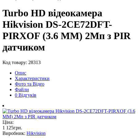
Turbo HD відеокамера
Hikvision DS-2CE72DFT-
PIRXOF (3.6 ММ) 2Мп з PIR
датчиком
Код товару: 28313
Опис
Характеристики
Фото та Відео
Файли
0 Відгуків
Ціна:
1 125
грн
.
Виробник:
Hikvision