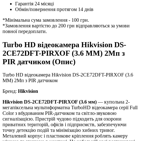
Гарантія 24 місяці
Обмін/повернення протягом 14 днів
*Мінімальна сума замовлення - 100 грн.
*Замовлення вартістю до 200 грн відправляються за умови
повної передоплати.
Turbo HD відеокамера Hikvision DS-
2CE72DFT-PIRXOF (3.6 ММ) 2Мп з
PIR датчиком (Опис)
Turbo HD відеокамера Hikvision DS-2CE72DFT-PIRXOF (3.6
ММ) 2Мп з PIR датчиком
Бренд:
Hikvision
Hikvision DS-2CE72DFT-PIRXOF (3.6 мм)
— купольна 2-
мегапіксельна мультиформатна TurboHD відеокамера серії Full
Color з вбудованим PIR-датчиком та світло-звуковою
сигналізацією. Пристрій чудово підходить для охорони
приватних територій, офісів і підприємств, забезпечуючи
точну детекцію подій та мінімізацію хибних тривог.
Металевий корпус і пластикове кріплення роблять камеру