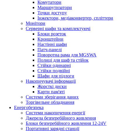
Комутатори
Маршрутизатори
Точки доступу
Інжектори, медіаконвертер, спліттери
Монітори
Серверні шафи та комплектуючі
Блоки розеток
Кронштейни
Настінні шафи
Патч-панелі
Поворотна рама для MGSWA
Полиці для шаф та стійок
Стійки одинарні
Стійки подвійні
Шафи для підлоги
Накопичувачі інформації
Жорсткі диски
Карти пам'яті
Системи зберігання даних
Торгівельне обладнання
Енергобезпека
Системи накопичення енергії
Джерела безперебійного живлення
Блоки безперебійного живлення 12-24V
Портативні зарядні станції