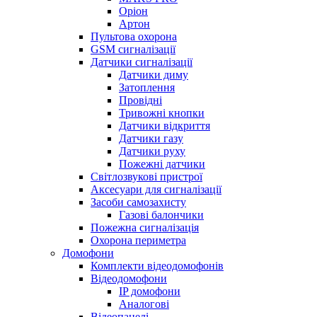
Оріон
Артон
Пультова охорона
GSM сигналізації
Датчики сигналізації
Датчики диму
Затоплення
Провідні
Тривожні кнопки
Датчики відкриття
Датчики газу
Датчики руху
Пожежні датчики
Світлозвукові пристрої
Аксесуари для сигналізації
Засоби самозахисту
Газові балончики
Пожежна сигналізація
Охорона периметра
Домофони
Комплекти відеодомофонів
Відеодомофони
IP домофони
Аналогові
Відеопанелі