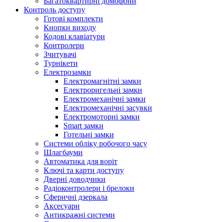
Багатоквартирні домофони
Контроль доступу
Готові комплекти
Кнопки виходу
Кодові клавіатури
Контролери
Зчитувачі
Турнікети
Електрозамки
Електромагнітні замки
Електроригельні замки
Електромеханічні замки
Електромеханічні засувки
Електромоторні замки
Smart замки
Готельні замки
Системи обліку робочого часу
Шлагбауми
Автоматика для воріт
Ключі та карти доступу
Дверні доводчики
Радіоконтролери і брелоки
Сферичні дзеркала
Аксесуари
Антикражні системи