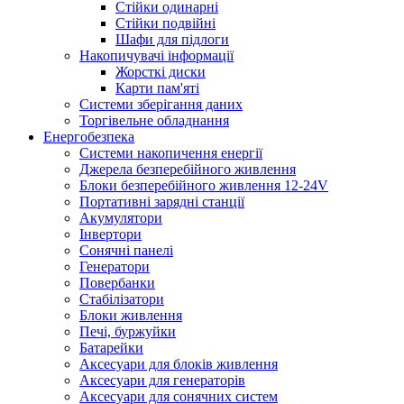
Стійки одинарні
Стійки подвійні
Шафи для підлоги
Накопичувачі інформації
Жорсткі диски
Карти пам'яті
Системи зберігання даних
Торгівельне обладнання
Енергобезпека
Системи накопичення енергії
Джерела безперебійного живлення
Блоки безперебійного живлення 12-24V
Портативні зарядні станції
Акумулятори
Інвертори
Сонячні панелі
Генератори
Повербанки
Стабілізатори
Блоки живлення
Печі, буржуйки
Батарейки
Аксесуари для блоків живлення
Аксесуари для генераторів
Аксесуари для сонячних систем