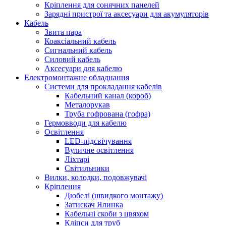
Кріплення для сонячних панелей
Зарядні пристрої та аксесуари для акумуляторів
Кабель
Звита пара
Коаксіальний кабель
Сигнальний кабель
Силовий кабель
Аксесуари для кабелю
Електромонтажне обладнання
Системи для прокладання кабелів
Кабельний канал (короб)
Металорукав
Труба гофрована (гофра)
Гермовводи для кабелю
Освітлення
LED-підсвічування
Вуличне освітлення
Ліхтарі
Світильники
Вилки, колодки, подовжувачі
Кріплення
Дюбелі (швидкого монтажу)
Затискач Ялинка
Кабельні скоби з цвяхом
Кліпси для труб