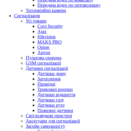
Передача відео по оптоволокну
Тепловізійні камери
Cигналізація
Усі товари
Covi Security
Ajax
Hikvision
MAKS PRO
Оріон
Артон
Пультова охорона
GSM сигналізації
Датчики сигналізації
Датчики диму
Затоплення
Провідні
Тривожні кнопки
Датчики відкриття
Датчики газу
Датчики руху
Пожежні датчики
Світлозвукові пристрої
Аксесуари для сигналізації
Засоби самозахисту