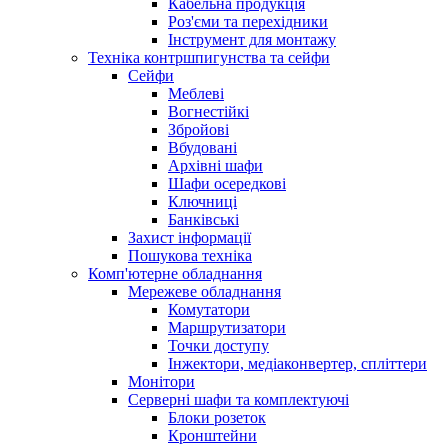
Кабельна продукція
Роз'єми та перехідники
Інструмент для монтажу
Техніка контршпигунства та сейфи
Сейфи
Меблеві
Вогнестійкі
Збройові
Вбудовані
Архівні шафи
Шафи осередкові
Ключниці
Банківські
Захист інформації
Пошукова техніка
Комп'ютерне обладнання
Мережеве обладнання
Комутатори
Маршрутизатори
Точки доступу
Інжектори, медіаконвертер, спліттери
Монітори
Серверні шафи та комплектуючі
Блоки розеток
Кронштейни