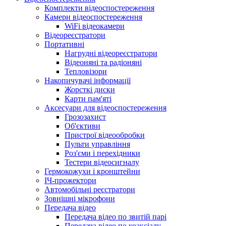
Комплекти відеоспостереження
Камери відеоспостереження
WiFi відеокамери
Відеореєстратори
Портативні
Нагрудні відеореєстратори
Відеоняні та радіоняні
Тепловізори
Накопичувачі інформації
Жорсткі диски
Карти пам'яті
Аксесуари для відеоспостереження
Грозозахист
Об'єктиви
Пристрої відеообробки
Пульти управління
Роз'єми і перехідники
Тестери відеосигналу
Гермокожухи і кронштейни
ІЧ-прожектори
Автомобільні реєстратори
Зовнішні мікрофони
Передача відео
Передача відео по звитій парі
Передача відео по коаксіалу