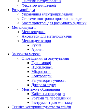
Системи патрулювання
Фіксатор для дверей
Розумний дім
Управління електроприладами
Системи контролю протікання води
Smart пристрої для розумного будинку
Металошукачі
Металошукачі
Аксесуари для металошукачів
Металодетектори
Ручні
Арочні
Зв'язок та мережі
Оповіщення та озвучування
Гучномовці
Підсилювачі
Мікрофони
Контролери
Регулятори гучності
Джерела звуку
Монтажне обладнання
Кабельна продукція
Роз'єми та перехідники
Інструмент для монтажу
Техніка контршпигунства та сейфи