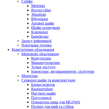
Сейфи
Меблеві
Вогнестійкі
Збройові
Вбудовані
Архівні шафи
Шафи осередкові
Ключниці
Банківські
Захист інформації
Пошукова техніка
Комп'ютерне обладнання
Мережеве обладнання
Комутатори
Маршрутизатори
Точки доступу
Інжектори, медіаконвертер, спліттери
Монітори
Серверні шафи та комплектуючі
Блоки розеток
Кронштейни
Настінні шафи
Патч-панелі
Поворотна рама для MGSWA
Полиці для шаф та стійок