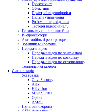
Грозозахист
Об'єктиви
Пристрої відеообробки
Пульти управління
Роз'єми і перехідники
Тестери відеосигналу
Гермокожухи і кронштейни
ІЧ-прожектори
Автомобільні реєстратори
Зовнішні мікрофони
Передача відео
Передача відео по звитій парі
Передача відео по коаксіалу
Передача відео по оптоволокну
Тепловізійні камери
Cигналізація
Усі товари
Covi Security
Ajax
Hikvision
MAKS PRO
Оріон
Артон
Пультова охорона
GSM сигналізації