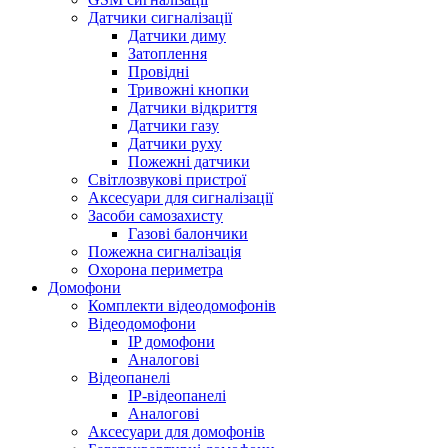
Датчики сигналізації
Датчики диму
Затоплення
Провідні
Тривожні кнопки
Датчики відкриття
Датчики газу
Датчики руху
Пожежні датчики
Світлозвукові пристрої
Аксесуари для сигналізації
Засоби самозахисту
Газові балончики
Пожежна сигналізація
Охорона периметра
Домофони
Комплекти відеодомофонів
Відеодомофони
IP домофони
Аналогові
Відеопанелі
IP-відеопанелі
Аналогові
Аксесуари для домофонів