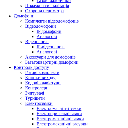
Газові балончики
Пожежна сигналізація
Охорона периметра
Домофони
Комплекти відеодомофонів
Відеодомофони
IP домофони
Аналогові
Відеопанелі
IP-відеопанелі
Аналогові
Аксесуари для домофонів
Багатоквартирні домофони
Контроль доступу
Готові комплекти
Кнопки виходу
Кодові клавіатури
Контролери
Зчитувачі
Турнікети
Електрозамки
Електромагнітні замки
Електроригельні замки
Електромеханічні замки
Електромеханічні засувки