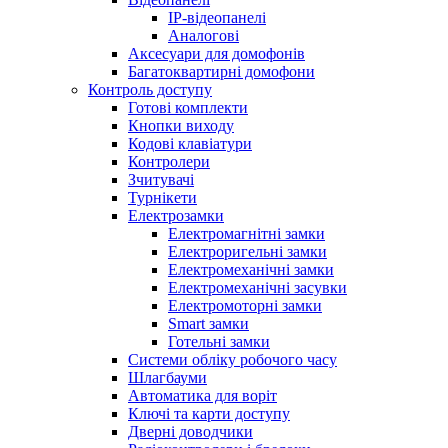
IP-відеопанелі
Аналогові
Аксесуари для домофонів
Багатоквартирні домофони
Контроль доступу
Готові комплекти
Кнопки виходу
Кодові клавіатури
Контролери
Зчитувачі
Турнікети
Електрозамки
Електромагнітні замки
Електроригельні замки
Електромеханічні замки
Електромеханічні засувки
Електромоторні замки
Smart замки
Готельні замки
Системи обліку робочого часу
Шлагбауми
Автоматика для воріт
Ключі та карти доступу
Дверні доводчики