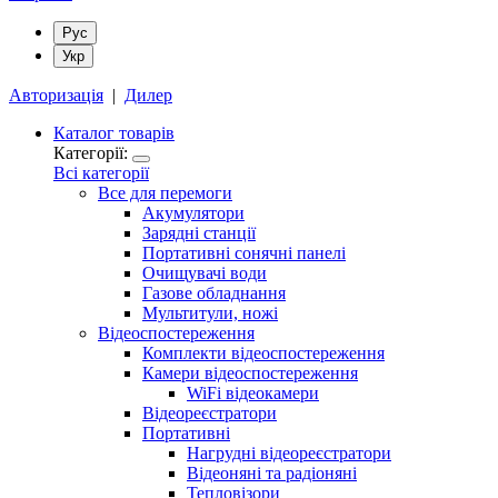
Рус
Укр
Авторизація
|
Дилер
Каталог товарів
Категорії:
Всі категорії
Все для перемоги
Акумулятори
Зарядні станції
Портативні сонячні панелі
Очищувачі води
Газове обладнання
Мультитули, ножі
Відеоспостереження
Комплекти відеоспостереження
Камери відеоспостереження
WiFi відеокамери
Відеореєстратори
Портативні
Нагрудні відеореєстратори
Відеоняні та радіоняні
Тепловізори