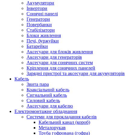
Акумулятори
Інвертори
Сонячні панелі
Генератори
Повербанки
Стабілізатори
Блоки живлення
Печі, буржуйки
Батарейки
Аксесуари для блоків живлення
Аксесуари для генераторів
Аксесуари для сонячних систем
Кріплення для сонячних панелей
Зарядні пристрої та аксесуари для акумуляторів
Кабель
Звита пара
Коаксіальний кабель
Сигнальний кабель
Силовий кабель
Аксесуари для кабелю
Електромонтажне обладнання
Системи для прокладання кабелів
Кабельний канал (короб)
Металорукав
Труба гофрована (гофра)