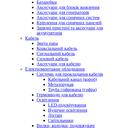
Батарейки
Аксесуари для блоків живлення
Аксесуари для генераторів
Аксесуари для сонячних систем
Кріплення для сонячних панелей
Зарядні пристрої та аксесуари для
акумуляторів
Кабель
Звита пара
Коаксіальний кабель
Сигнальний кабель
Силовий кабель
Аксесуари для кабелю
Електромонтажне обладнання
Системи для прокладання кабелів
Кабельний канал (короб)
Металорукав
Труба гофрована (гофра)
Гермовводи для кабелю
Освітлення
LED-підсвічування
Вуличне освітлення
Ліхтарі
Світильники
Вилки, колодки, подовжувачі