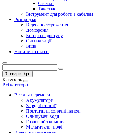
Стяжки
Такелаж
Інструмент для роботи з кабелем
Розпродаж
Відеоспостереження
Домофонія
Контроль доступу
Сигналізації
Інше
Новини та статті
0 Товарів
0
грн
Категорії:
Всі категорії
Все для перемоги
Акумулятори
Зарядні станції
Портативні сонячні панелі
Очищувачі води
Газове обладнання
Мультитули, ножі
Відеоспостереження