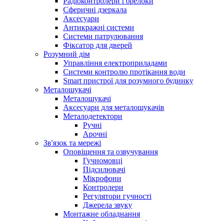
Радіоконтролери і брелоки
Сферичні дзеркала
Аксесуари
Антикражні системи
Системи патрулювання
Фіксатор для дверей
Розумний дім
Управління електроприладами
Системи контролю протікання води
Smart пристрої для розумного будинку
Металошукачі
Металошукачі
Аксесуари для металошукачів
Металодетектори
Ручні
Арочні
Зв'язок та мережі
Оповіщення та озвучування
Гучномовці
Підсилювачі
Мікрофони
Контролери
Регулятори гучності
Джерела звуку
Монтажне обладнання