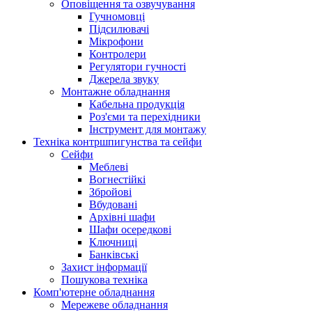
Оповіщення та озвучування
Гучномовці
Підсилювачі
Мікрофони
Контролери
Регулятори гучності
Джерела звуку
Монтажне обладнання
Кабельна продукція
Роз'єми та перехідники
Інструмент для монтажу
Техніка контршпигунства та сейфи
Сейфи
Меблеві
Вогнестійкі
Збройові
Вбудовані
Архівні шафи
Шафи осередкові
Ключниці
Банківські
Захист інформації
Пошукова техніка
Комп'ютерне обладнання
Мережеве обладнання