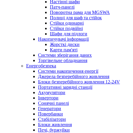
Настінні шафи
Патч-панелі
Поворотна рама для MGSWA
Полиці для шаф та стійок
Стійки одинарні
Стійки подвійні
Шафи для підлоги
Накопичувачі інформації
Жорсткі диски
Карти пам'яті
Системи зберігання даних
Торгівельне обладнання
Енергобезпека
Системи накопичення енергії
Джерела безперебійного живлення
Блоки безперебійного живлення 12-24V
Портативні зарядні станції
Акумулятори
Інвертори
Сонячні панелі
Генератори
Повербанки
Стабілізатори
Блоки живлення
Печі, буржуйки