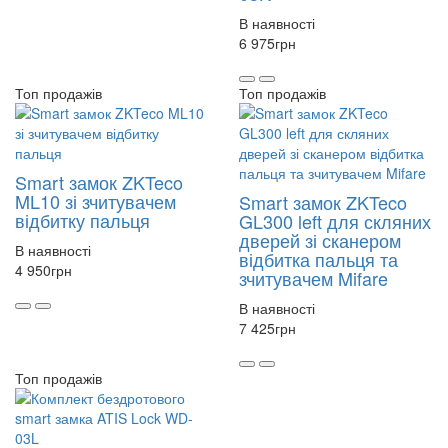
В наявності
6 975
грн
Топ продажів
Топ продажів
Smart замок ZKTeco
ML10 зі зчитувачем
Smart замок ZKTeco
відбитку пальця
GL300 left для скляних
дверей зі сканером
В наявності
відбитка пальця та
4 950
грн
зчитувачем Mifare
В наявності
7 425
грн
Топ продажів