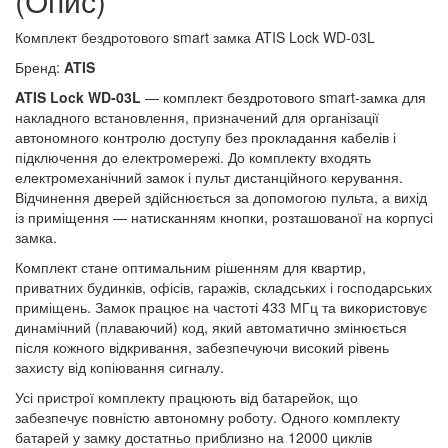
(Опис)
Комплект бездротового smart замка ATIS Lock WD-03L
Бренд:
ATIS
ATIS Lock WD-03L
— комплект бездротового smart-замка для
накладного встановлення, призначений для організації
автономного контролю доступу без прокладання кабелів і
підключення до електромережі. До комплекту входять
електромеханічний замок і пульт дистанційного керування.
Відчинення дверей здійснюється за допомогою пульта, а вихід
із приміщення — натисканням кнопки, розташованої на корпусі
замка.
Комплект стане оптимальним рішенням для квартир,
приватних будинків, офісів, гаражів, складських і господарських
приміщень. Замок працює на частоті 433 МГц та використовує
динамічний (плаваючий) код, який автоматично змінюється
після кожного відкривання, забезпечуючи високий рівень
захисту від копіювання сигналу.
Усі пристрої комплекту працюють від батарейок, що
забезпечує повністю автономну роботу. Одного комплекту
батарей у замку достатньо приблизно на 12000 циклів