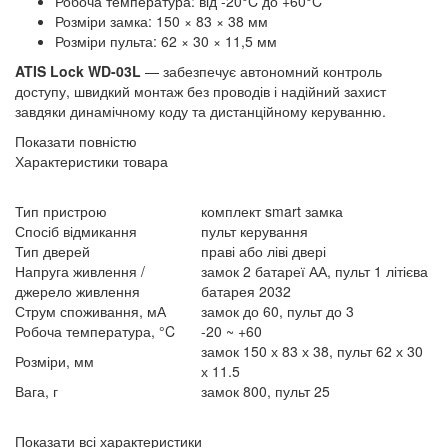
Робоча температура: від -20°C до +60°C
Розміри замка: 150 × 83 × 38 мм
Розміри пульта: 62 × 30 × 11,5 мм
ATIS Lock WD-03L
— забезпечує автономний контроль
доступу, швидкий монтаж без проводів і надійний захист
завдяки динамічному коду та дистанційному керуванню.
Показати повністю
Характеристики товара
Тип пристрою
комплект smart замка
Спосіб відмикання
пульт керування
Тип дверей
праві або ліві двері
Напруга живлення /
замок 2 батареї АА, пульт 1 літієва
джерело живлення
батарея 2032
Струм споживання, мА
замок до 60, пульт до 3
Робоча температура, °C
-20 ~ +60
замок 150 х 83 х 38, пульт 62 х 30
Розміри, мм
х 11.5
Вага, г
замок 800, пульт 25
Показати всі характеристики