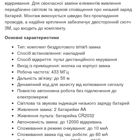
відкривання. Для своєчасної заміни елементів живлення
передбачені світлові та звукові сповіщення про низький заряд
батарей. Монтаж виконується швидко без прокладання
проводів, а надійне кріплення забезпечує двосторонній скотч
3M, що входить до комплекту.
Основні характеристики
Тип: комплект бездротового smart-замка
Спосіб встановлення: накладний
Спосіб відкриття: пульт дистанційного керування
Вихід із приміщення: кнопка на корпусі замка
Робоча частота: 433 МГц
Дальність зв'язку: до 50 м
Динамічний код для захисту від копіювання сигналу
Повністю автономна робота без підключення до
електромережі
Світлова та звукова індикація низького заряду батарей
Живлення замка: 2 батарейки AA
Живлення пульта: батарейка CR2032
Автономність замка: до 12000 відкривань
Споживання в режимі очікування: до 10 мкА
Споживання замка під час роботи: до 60 мА