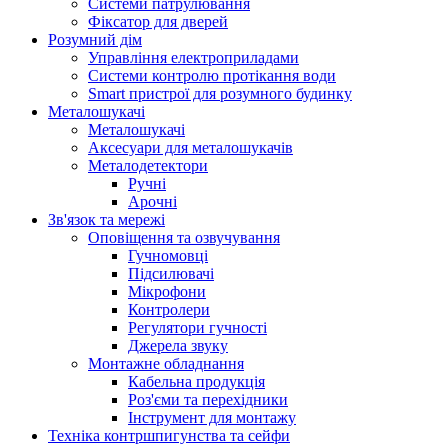
Системи патрулювання
Фіксатор для дверей
Розумний дім
Управління електроприладами
Системи контролю протікання води
Smart пристрої для розумного будинку
Металошукачі
Металошукачі
Аксесуари для металошукачів
Металодетектори
Ручні
Арочні
Зв'язок та мережі
Оповіщення та озвучування
Гучномовці
Підсилювачі
Мікрофони
Контролери
Регулятори гучності
Джерела звуку
Монтажне обладнання
Кабельна продукція
Роз'єми та перехідники
Інструмент для монтажу
Техніка контршпигунства та сейфи