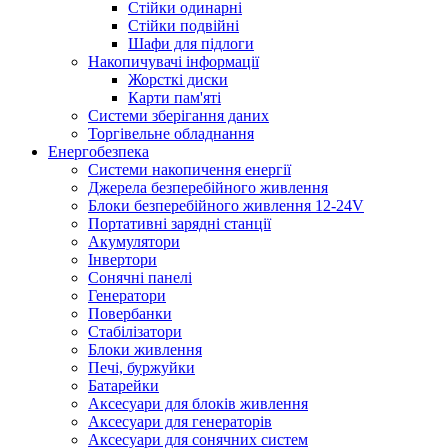
Стійки одинарні
Стійки подвійні
Шафи для підлоги
Накопичувачі інформації
Жорсткі диски
Карти пам'яті
Системи зберігання даних
Торгівельне обладнання
Енергобезпека
Системи накопичення енергії
Джерела безперебійного живлення
Блоки безперебійного живлення 12-24V
Портативні зарядні станції
Акумулятори
Інвертори
Сонячні панелі
Генератори
Повербанки
Стабілізатори
Блоки живлення
Печі, буржуйки
Батарейки
Аксесуари для блоків живлення
Аксесуари для генераторів
Аксесуари для сонячних систем