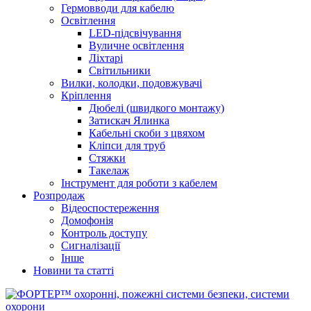
Гермовводи для кабелю
Освітлення
LED-підсвічування
Вуличне освітлення
Ліхтарі
Світильники
Вилки, колодки, подовжувачі
Кріплення
Дюбелі (швидкого монтажу)
Затискач Ялинка
Кабельні скоби з цвяхом
Кліпси для труб
Стяжки
Такелаж
Інструмент для роботи з кабелем
Розпродаж
Відеоспостереження
Домофонія
Контроль доступу
Сигналізації
Інше
Новини та статті