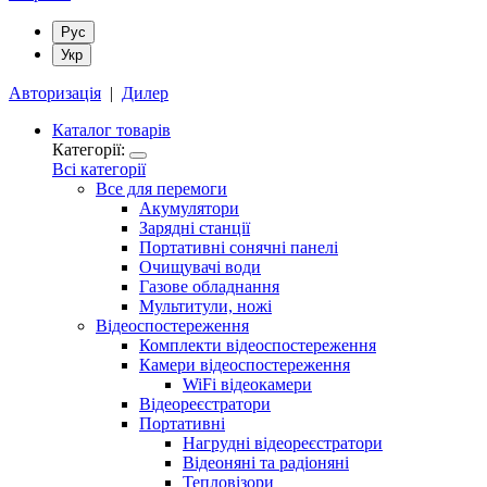
Рус
Укр
Авторизація
|
Дилер
Каталог товарів
Категорії:
Всі категорії
Все для перемоги
Акумулятори
Зарядні станції
Портативні сонячні панелі
Очищувачі води
Газове обладнання
Мультитули, ножі
Відеоспостереження
Комплекти відеоспостереження
Камери відеоспостереження
WiFi відеокамери
Відеореєстратори
Портативні
Нагрудні відеореєстратори
Відеоняні та радіоняні
Тепловізори