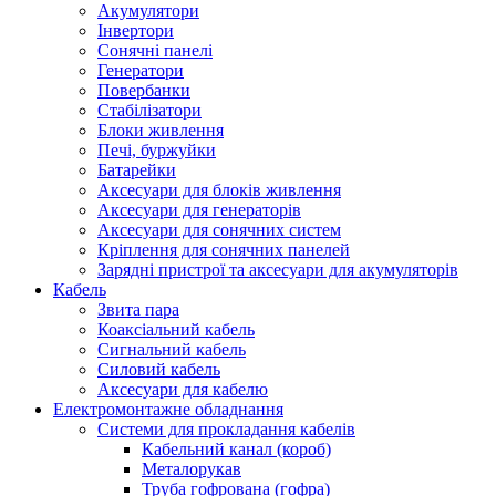
Акумулятори
Інвертори
Сонячні панелі
Генератори
Повербанки
Стабілізатори
Блоки живлення
Печі, буржуйки
Батарейки
Аксесуари для блоків живлення
Аксесуари для генераторів
Аксесуари для сонячних систем
Кріплення для сонячних панелей
Зарядні пристрої та аксесуари для акумуляторів
Кабель
Звита пара
Коаксіальний кабель
Сигнальний кабель
Силовий кабель
Аксесуари для кабелю
Електромонтажне обладнання
Системи для прокладання кабелів
Кабельний канал (короб)
Металорукав
Труба гофрована (гофра)