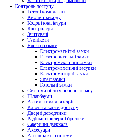
Багатоквартирні домофони
Контроль доступу
Готові комплекти
Кнопки виходу
Кодові клавіатури
Контролери
Зчитувачі
Турнікети
Електрозамки
Електромагнітні замки
Електроригельні замки
Електромеханічні замки
Електромеханічні засувки
Електромоторні замки
Smart замки
Готельні замки
Системи обліку робочого часу
Шлагбауми
Автоматика для воріт
Ключі та карти доступу
Дверні доводчики
Радіоконтролери і брелоки
Сферичні дзеркала
Аксесуари
Антикражні системи