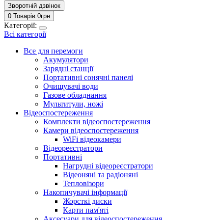
Зворотній дзвінок
0 Товарів
0
грн
Категорії:
Всі категорії
Все для перемоги
Акумулятори
Зарядні станції
Портативні сонячні панелі
Очищувачі води
Газове обладнання
Мультитули, ножі
Відеоспостереження
Комплекти відеоспостереження
Камери відеоспостереження
WiFi відеокамери
Відеореєстратори
Портативні
Нагрудні відеореєстратори
Відеоняні та радіоняні
Тепловізори
Накопичувачі інформації
Жорсткі диски
Карти пам'яті
Аксесуари для відеоспостереження