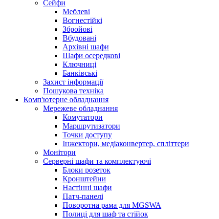
Сейфи
Меблеві
Вогнестійкі
Збройові
Вбудовані
Архівні шафи
Шафи осередкові
Ключниці
Банківські
Захист інформації
Пошукова техніка
Комп'ютерне обладнання
Мережеве обладнання
Комутатори
Маршрутизатори
Точки доступу
Інжектори, медіаконвертер, спліттери
Монітори
Серверні шафи та комплектуючі
Блоки розеток
Кронштейни
Настінні шафи
Патч-панелі
Поворотна рама для MGSWA
Полиці для шаф та стійок