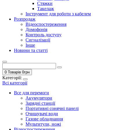
Стяжки
Такелаж
Інструмент для роботи з кабелем
Розпродаж
Відеоспостереження
Домофонія
Контроль доступу
Сигналізації
Інше
Новини та статті
0 Товарів
0
грн
Категорії:
Всі категорії
Все для перемоги
Акумулятори
Зарядні станції
Портативні сонячні панелі
Очищувачі води
Газове обладнання
Мультитули, ножі
Відеоспостереження