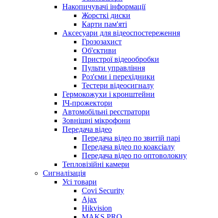
Накопичувачі інформації
Жорсткі диски
Карти пам'яті
Аксесуари для відеоспостереження
Грозозахист
Об'єктиви
Пристрої відеообробки
Пульти управління
Роз'єми і перехідники
Тестери відеосигналу
Гермокожухи і кронштейни
ІЧ-прожектори
Автомобільні реєстратори
Зовнішні мікрофони
Передача відео
Передача відео по звитій парі
Передача відео по коаксіалу
Передача відео по оптоволокну
Тепловізійні камери
Cигналізація
Усі товари
Covi Security
Ajax
Hikvision
MAKS PRO