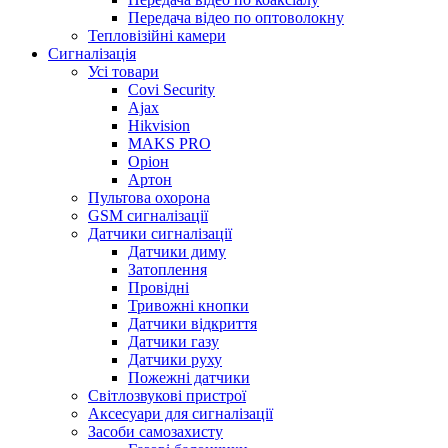
Передача відео по оптоволокну
Тепловізійні камери
Cигналізація
Усі товари
Covi Security
Ajax
Hikvision
MAKS PRO
Оріон
Артон
Пультова охорона
GSM сигналізації
Датчики сигналізації
Датчики диму
Затоплення
Провідні
Тривожні кнопки
Датчики відкриття
Датчики газу
Датчики руху
Пожежні датчики
Світлозвукові пристрої
Аксесуари для сигналізації
Засоби самозахисту