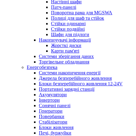
Настінні шафи
Патч-панелі
Поворотна рама для MGSWA
Полиці для шаф та стійок
Стійки одинарні
Стійки подвійні
Шафи для підлоги
Накопичувачі інформації
Жорсткі диски
Карти пам'яті
Системи зберігання даних
Торгівельне обладнання
Енергобезпека
Системи накопичення енергії
Джерела безперебійного живлення
Блоки безперебійного живлення 12-24V
Портативні зарядні станції
Акумулятори
Інвертори
Сонячні панелі
Генератори
Повербанки
Стабілізатори
Блоки живлення
Печі, буржуйки