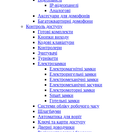
IP-відеопанелі
Аналогові
Аксесуари для домофонів
Багатоквартирні домофони
Контроль доступу
Готові комплекти
Кнопки виходу
Кодові клавіатури
Контролери
Зчитувачі
Турнікети
Електрозамки
Електромагнітні замки
Електроригельні замки
Електромеханічні замки
Електромеханічні засувки
Електромоторні замки
Smart замки
Готельні замки
Системи обліку робочого часу
Шлагбауми
Автоматика для воріт
Ключі та карти доступу
Дверні доводчики