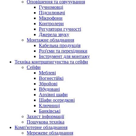
Оповіщення та озвучування
Гучномовці
Підсилювачі
Мікрофони
Контролери
Регулятори гучності
Джерела звуку
Монтажне обладнання
Кабельна продукція
Роз'єми та перехідники
Інструмент для монтажу
Техніка контршпигунства та сейфи
Сейфи
Меблеві
Вогнестійкі
Збройові
Вбудовані
Архівні шафи
Шафи осередкові
Ключниці
Банківські
Захист інформації
Пошукова техніка
Комп'ютерне обладнання
Мережеве обладнання