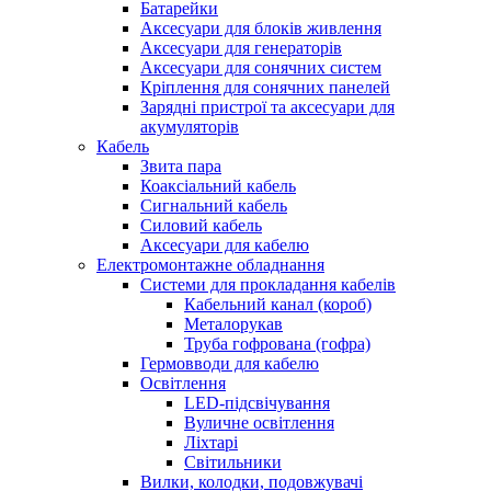
Батарейки
Аксесуари для блоків живлення
Аксесуари для генераторів
Аксесуари для сонячних систем
Кріплення для сонячних панелей
Зарядні пристрої та аксесуари для
акумуляторів
Кабель
Звита пара
Коаксіальний кабель
Сигнальний кабель
Силовий кабель
Аксесуари для кабелю
Електромонтажне обладнання
Системи для прокладання кабелів
Кабельний канал (короб)
Металорукав
Труба гофрована (гофра)
Гермовводи для кабелю
Освітлення
LED-підсвічування
Вуличне освітлення
Ліхтарі
Світильники
Вилки, колодки, подовжувачі