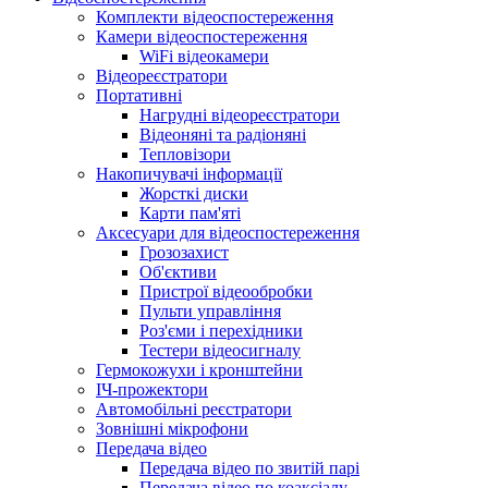
Комплекти відеоспостереження
Камери відеоспостереження
WiFi відеокамери
Відеореєстратори
Портативні
Нагрудні відеореєстратори
Відеоняні та радіоняні
Тепловізори
Накопичувачі інформації
Жорсткі диски
Карти пам'яті
Аксесуари для відеоспостереження
Грозозахист
Об'єктиви
Пристрої відеообробки
Пульти управління
Роз'єми і перехідники
Тестери відеосигналу
Гермокожухи і кронштейни
ІЧ-прожектори
Автомобільні реєстратори
Зовнішні мікрофони
Передача відео
Передача відео по звитій парі
Передача відео по коаксіалу