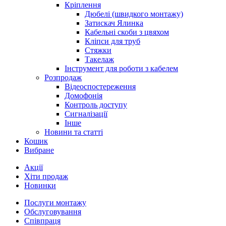
Кріплення
Дюбелі (швидкого монтажу)
Затискач Ялинка
Кабельні скоби з цвяхом
Кліпси для труб
Стяжки
Такелаж
Інструмент для роботи з кабелем
Розпродаж
Відеоспостереження
Домофонія
Контроль доступу
Сигналізації
Інше
Новини та статті
Кошик
Вибране
Акції
Хіти продаж
Новинки
Послуги монтажу
Обслуговування
Співпраця