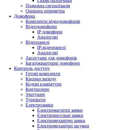
Газові балончики
Пожежна сигналізація
Охорона периметра
Домофони
Комплекти відеодомофонів
Відеодомофони
IP домофони
Аналогові
Відеопанелі
IP-відеопанелі
Аналогові
Аксесуари для домофонів
Багатоквартирні домофони
Контроль доступу
Готові комплекти
Кнопки виходу
Кодові клавіатури
Контролери
Зчитувачі
Турнікети
Електрозамки
Електромагнітні замки
Електроригельні замки
Електромеханічні замки
Електромеханічні засувки