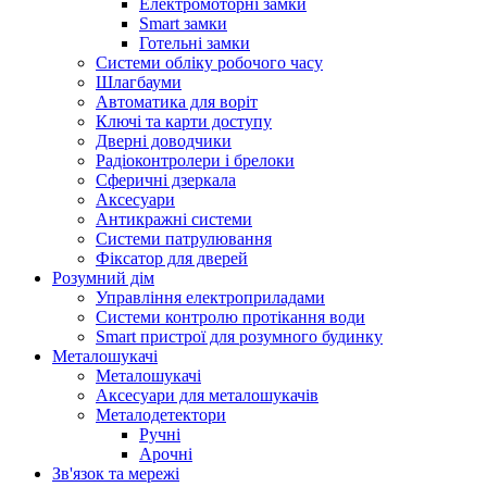
Електромоторні замки
Smart замки
Готельні замки
Системи обліку робочого часу
Шлагбауми
Автоматика для воріт
Ключі та карти доступу
Дверні доводчики
Радіоконтролери і брелоки
Сферичні дзеркала
Аксесуари
Антикражні системи
Системи патрулювання
Фіксатор для дверей
Розумний дім
Управління електроприладами
Системи контролю протікання води
Smart пристрої для розумного будинку
Металошукачі
Металошукачі
Аксесуари для металошукачів
Металодетектори
Ручні
Арочні
Зв'язок та мережі