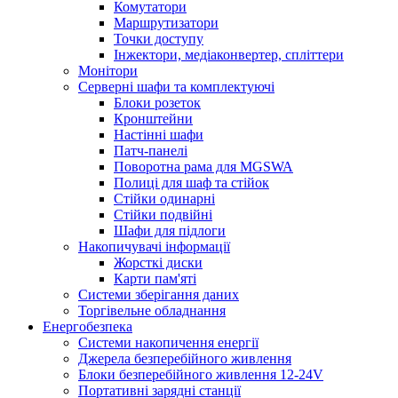
Комутатори
Маршрутизатори
Точки доступу
Інжектори, медіаконвертер, спліттери
Монітори
Серверні шафи та комплектуючі
Блоки розеток
Кронштейни
Настінні шафи
Патч-панелі
Поворотна рама для MGSWA
Полиці для шаф та стійок
Стійки одинарні
Стійки подвійні
Шафи для підлоги
Накопичувачі інформації
Жорсткі диски
Карти пам'яті
Системи зберігання даних
Торгівельне обладнання
Енергобезпека
Системи накопичення енергії
Джерела безперебійного живлення
Блоки безперебійного живлення 12-24V
Портативні зарядні станції