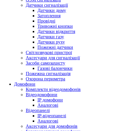
Датчики сигналізації
Датчики диму
Затоплення
Провідні
Тривожні кнопки
Датчики відкриття
Датчики газу
Датчики руху
Пожежні датчики
Світлозвукові пристрої
Аксесуари для сигналізації
Засоби самозахисту
Газові балончики
Пожежна сигналізація
Охорона периметра
Домофони
Комплекти відеодомофонів
Відеодомофони
IP домофони
Аналогові
Відеопанелі
IP-відеопанелі
Аналогові
Аксесуари для домофонів