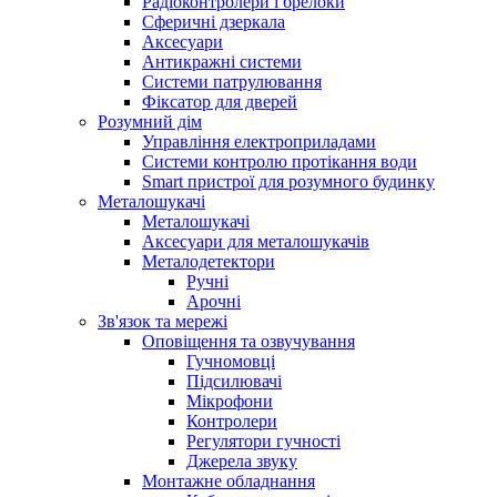
Радіоконтролери і брелоки
Сферичні дзеркала
Аксесуари
Антикражні системи
Системи патрулювання
Фіксатор для дверей
Розумний дім
Управління електроприладами
Системи контролю протікання води
Smart пристрої для розумного будинку
Металошукачі
Металошукачі
Аксесуари для металошукачів
Металодетектори
Ручні
Арочні
Зв'язок та мережі
Оповіщення та озвучування
Гучномовці
Підсилювачі
Мікрофони
Контролери
Регулятори гучності
Джерела звуку
Монтажне обладнання