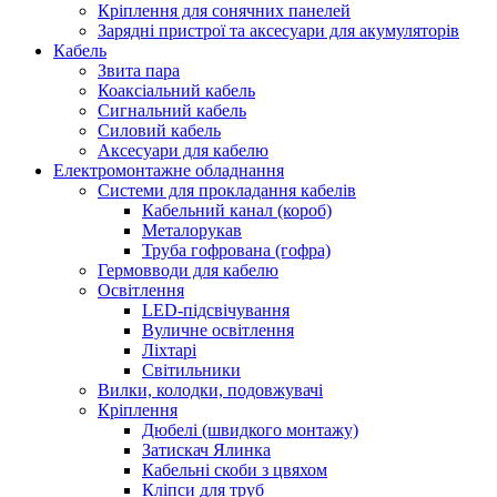
Кріплення для сонячних панелей
Зарядні пристрої та аксесуари для акумуляторів
Кабель
Звита пара
Коаксіальний кабель
Сигнальний кабель
Силовий кабель
Аксесуари для кабелю
Електромонтажне обладнання
Системи для прокладання кабелів
Кабельний канал (короб)
Металорукав
Труба гофрована (гофра)
Гермовводи для кабелю
Освітлення
LED-підсвічування
Вуличне освітлення
Ліхтарі
Світильники
Вилки, колодки, подовжувачі
Кріплення
Дюбелі (швидкого монтажу)
Затискач Ялинка
Кабельні скоби з цвяхом
Кліпси для труб