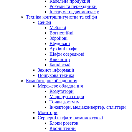
Кабельна продукція
Роз'єми та перехідники
Інструмент для монтажу
Техніка контршпигунства та сейфи
Сейфи
Меблеві
Вогнестійкі
Збройові
Вбудовані
Архівні шафи
Шафи осередкові
Ключниці
Банківські
Захист інформації
Пошукова техніка
Комп'ютерне обладнання
Мережеве обладнання
Комутатори
Маршрутизатори
Точки доступу
Інжектори, медіаконвертер, спліттери
Монітори
Серверні шафи та комплектуючі
Блоки розеток
Кронштейни