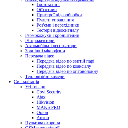
Грозозахист
Об'єктиви
Пристрої відеообробки
Пульти управління
Роз'єми і перехідники
Тестери відеосигналу
Гермокожухи і кронштейни
ІЧ-прожектори
Автомобільні реєстратори
Зовнішні мікрофони
Передача відео
Передача відео по звитій парі
Передача відео по коаксіалу
Передача відео по оптоволокну
Тепловізійні камери
Cигналізація
Усі товари
Covi Security
Ajax
Hikvision
MAKS PRO
Оріон
Артон
Пультова охорона
GSM сигналізації