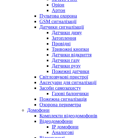
Оріон
Артон
Пультова охорона
GSM сигналізації
Датчики сигналізації
Датчики диму
Затоплення
Провідні
Тривожні кнопки
Датчики відкриття
Датчики газу
Датчики руху
Пожежні датчики
Світлозвукові пристрої
Аксесуари для сигналізації
Засоби самозахисту
Газові балончики
Пожежна сигналізація
Охорона периметра
Домофони
Комплекти відеодомофонів
Відеодомофони
IP домофони
Аналогові
Відеопанелі