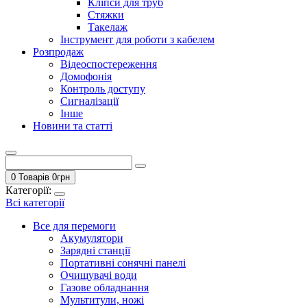
Кліпси для труб
Стяжки
Такелаж
Інструмент для роботи з кабелем
Розпродаж
Відеоспостереження
Домофонія
Контроль доступу
Сигналізації
Інше
Новини та статті
0 Товарів
0
грн
Категорії:
Всі категорії
Все для перемоги
Акумулятори
Зарядні станції
Портативні сонячні панелі
Очищувачі води
Газове обладнання
Мультитули, ножі