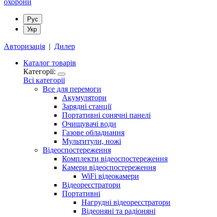
Рус
Укр
Авторизація
|
Дилер
Каталог товарів
Категорії:
Всі категорії
Все для перемоги
Акумулятори
Зарядні станції
Портативні сонячні панелі
Очищувачі води
Газове обладнання
Мультитули, ножі
Відеоспостереження
Комплекти відеоспостереження
Камери відеоспостереження
WiFi відеокамери
Відеореєстратори
Портативні
Нагрудні відеореєстратори
Відеоняні та радіоняні