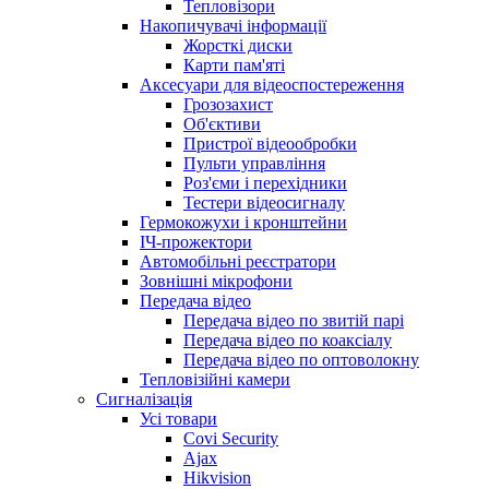
Тепловізори
Накопичувачі інформації
Жорсткі диски
Карти пам'яті
Аксесуари для відеоспостереження
Грозозахист
Об'єктиви
Пристрої відеообробки
Пульти управління
Роз'єми і перехідники
Тестери відеосигналу
Гермокожухи і кронштейни
ІЧ-прожектори
Автомобільні реєстратори
Зовнішні мікрофони
Передача відео
Передача відео по звитій парі
Передача відео по коаксіалу
Передача відео по оптоволокну
Тепловізійні камери
Cигналізація
Усі товари
Covi Security
Ajax
Hikvision