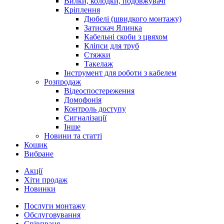
Вилки, колодки, подовжувачі
Кріплення
Дюбелі (швидкого монтажу)
Затискач Ялинка
Кабельні скоби з цвяхом
Кліпси для труб
Стяжки
Такелаж
Інструмент для роботи з кабелем
Розпродаж
Відеоспостереження
Домофонія
Контроль доступу
Сигналізації
Інше
Новини та статті
Кошик
Вибране
Акції
Хіти продаж
Новинки
Послуги монтажу
Обслуговування
Співпраця