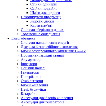
Стійки одинарні
Стійки подвійні
Шафи для підлоги
Накопичувачі інформації
Жорсткі диски
Карти пам'яті
Системи зберігання даних
Торгівельне обладнання
Енергобезпека
Системи накопичення енергії
Джерела безперебійного живлення
Блоки безперебійного живлення 12-24V
Портативні зарядні станції
Акумулятори
Інвертори
Сонячні панелі
Генератори
Повербанки
Стабілізатори
Блоки живлення
Печі, буржуйки
Батарейки
Аксесуари для блоків живлення
Аксесуари для генераторів