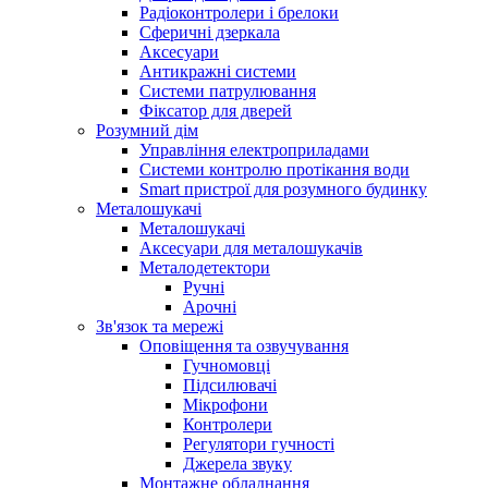
Радіоконтролери і брелоки
Сферичні дзеркала
Аксесуари
Антикражні системи
Системи патрулювання
Фіксатор для дверей
Розумний дім
Управління електроприладами
Системи контролю протікання води
Smart пристрої для розумного будинку
Металошукачі
Металошукачі
Аксесуари для металошукачів
Металодетектори
Ручні
Арочні
Зв'язок та мережі
Оповіщення та озвучування
Гучномовці
Підсилювачі
Мікрофони
Контролери
Регулятори гучності
Джерела звуку
Монтажне обладнання