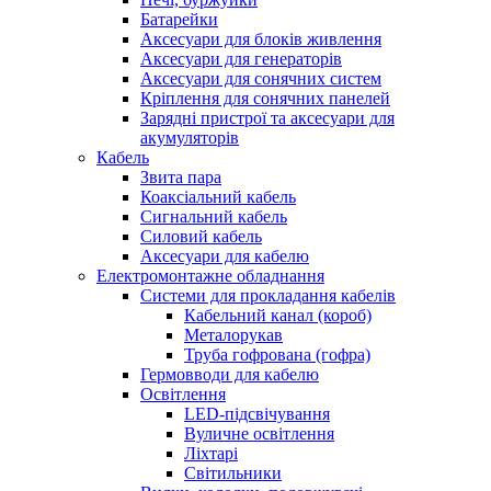
Батарейки
Аксесуари для блоків живлення
Аксесуари для генераторів
Аксесуари для сонячних систем
Кріплення для сонячних панелей
Зарядні пристрої та аксесуари для
акумуляторів
Кабель
Звита пара
Коаксіальний кабель
Сигнальний кабель
Силовий кабель
Аксесуари для кабелю
Електромонтажне обладнання
Системи для прокладання кабелів
Кабельний канал (короб)
Металорукав
Труба гофрована (гофра)
Гермовводи для кабелю
Освітлення
LED-підсвічування
Вуличне освітлення
Ліхтарі
Світильники