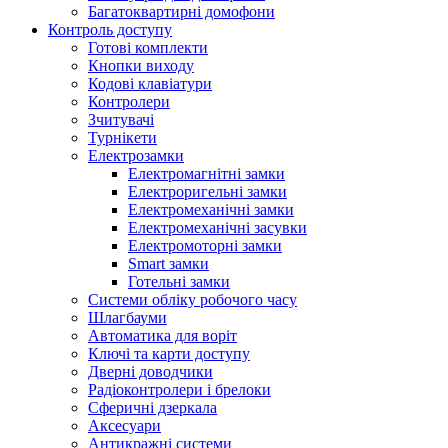
Багатоквартирні домофони
Контроль доступу
Готові комплекти
Кнопки виходу
Кодові клавіатури
Контролери
Зчитувачі
Турнікети
Електрозамки
Електромагнітні замки
Електроригельні замки
Електромеханічні замки
Електромеханічні засувки
Електромоторні замки
Smart замки
Готельні замки
Системи обліку робочого часу
Шлагбауми
Автоматика для воріт
Ключі та карти доступу
Дверні доводчики
Радіоконтролери і брелоки
Сферичні дзеркала
Аксесуари
Антикражні системи