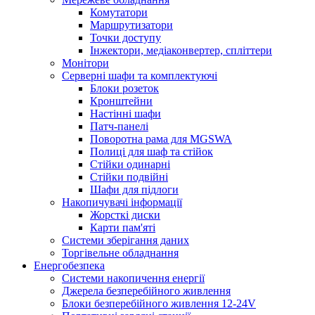
Комутатори
Маршрутизатори
Точки доступу
Інжектори, медіаконвертер, спліттери
Монітори
Серверні шафи та комплектуючі
Блоки розеток
Кронштейни
Настінні шафи
Патч-панелі
Поворотна рама для MGSWA
Полиці для шаф та стійок
Стійки одинарні
Стійки подвійні
Шафи для підлоги
Накопичувачі інформації
Жорсткі диски
Карти пам'яті
Системи зберігання даних
Торгівельне обладнання
Енергобезпека
Системи накопичення енергії
Джерела безперебійного живлення
Блоки безперебійного живлення 12-24V