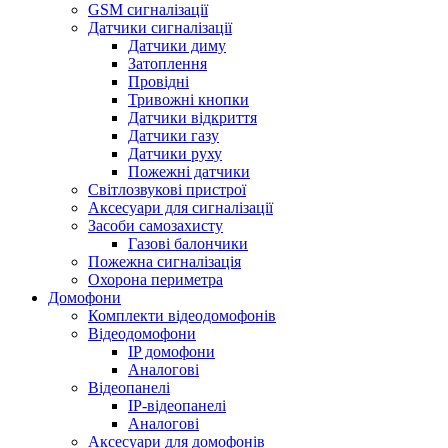
GSM сигналізації
Датчики сигналізації
Датчики диму
Затоплення
Провідні
Тривожні кнопки
Датчики відкриття
Датчики газу
Датчики руху
Пожежні датчики
Світлозвукові пристрої
Аксесуари для сигналізації
Засоби самозахисту
Газові балончики
Пожежна сигналізація
Охорона периметра
Домофони
Комплекти відеодомофонів
Відеодомофони
IP домофони
Аналогові
Відеопанелі
IP-відеопанелі
Аналогові
Аксесуари для домофонів