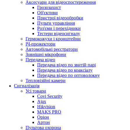
Аксесуари для відеоспостереження
Грозозахист
Об'єктиви
Пристрої відеообробки
Пульти управління
Роз'єми і перехідники
Тестери відеосигналу
Гермокожухи і кронштейни
ІЧ-прожектори
Автомобільні реєстратори
Зовнішні мікрофони
Передача відео
Передача відео по звитій парі
Передача відео по коаксіалу
Передача відео по оптоволокну
Тепловізійні камери
Cигналізація
Усі товари
Covi Security
Ajax
Hikvision
MAKS PRO
Оріон
Артон
Пультова охорона