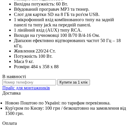
Вихідна потужність: 60 Вт.
Вбудований програвач МР3 та тюнер.
Слот для картки SD на 8 ГБ та роз'єм USB.
1 мікрофонний вхід комбінованого типу на задній
панелі та типу jack на передній панелі.
1 лінійний вхід (AUX) типу RCA.
Виходи на гучномовці 100 В/70 В/4-16 Ом.
Діапазон ефективно відтворюваних частот 50 Гц – 18
кГц.
Живлення 220/24 Ст.
Потужність 100 Вт.
Маса 9 кг.
Розміри 484 х 358 х 88
В наявності
Купити за 1 клiк
Прайс для монтажників
Доставка
Новою Поштою по Україні: по тарифам перевізника.
Кур'єром по Києву: 100 грн /
безкоштовно
на замовлення від
1500 грн.
Оплата