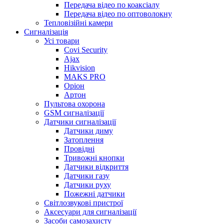
Передача відео по коаксіалу
Передача відео по оптоволокну
Тепловізійні камери
Cигналізація
Усі товари
Covi Security
Ajax
Hikvision
MAKS PRO
Оріон
Артон
Пультова охорона
GSM сигналізації
Датчики сигналізації
Датчики диму
Затоплення
Провідні
Тривожні кнопки
Датчики відкриття
Датчики газу
Датчики руху
Пожежні датчики
Світлозвукові пристрої
Аксесуари для сигналізації
Засоби самозахисту