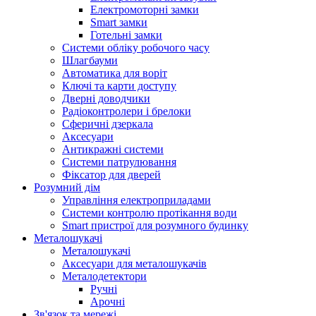
Електромоторні замки
Smart замки
Готельні замки
Системи обліку робочого часу
Шлагбауми
Автоматика для воріт
Ключі та карти доступу
Дверні доводчики
Радіоконтролери і брелоки
Сферичні дзеркала
Аксесуари
Антикражні системи
Системи патрулювання
Фіксатор для дверей
Розумний дім
Управління електроприладами
Системи контролю протікання води
Smart пристрої для розумного будинку
Металошукачі
Металошукачі
Аксесуари для металошукачів
Металодетектори
Ручні
Арочні
Зв'язок та мережі