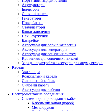
Портативні зарядні станції
Акумулятори
Інвертори
Сонячні панелі
Генератори
Повербанки
Стабілізатори
Блоки живлення
Печі, буржуйки
Батарейки
Аксесуари для блоків живлення
Аксесуари для генераторів
Аксесуари для сонячних систем
Кріплення для сонячних панелей
Зарядні пристрої та аксесуари для акумуляторів
Кабель
Звита пара
Коаксіальний кабель
Сигнальний кабель
Силовий кабель
Аксесуари для кабелю
Електромонтажне обладнання
Системи для прокладання кабелів
Кабельний канал (короб)
Металорукав