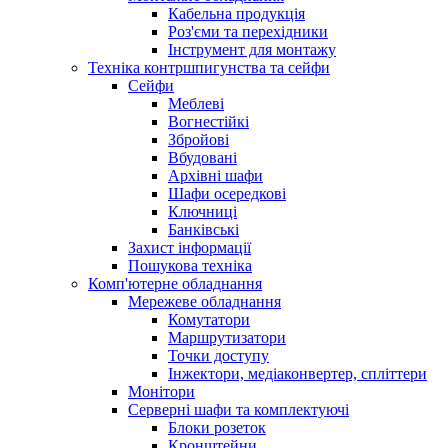
Кабельна продукція
Роз'єми та перехідники
Інструмент для монтажу
Техніка контршпигунства та сейфи
Сейфи
Меблеві
Вогнестійкі
Збройові
Вбудовані
Архівні шафи
Шафи осередкові
Ключниці
Банківські
Захист інформації
Пошукова техніка
Комп'ютерне обладнання
Мережеве обладнання
Комутатори
Маршрутизатори
Точки доступу
Інжектори, медіаконвертер, спліттери
Монітори
Серверні шафи та комплектуючі
Блоки розеток
Кронштейни