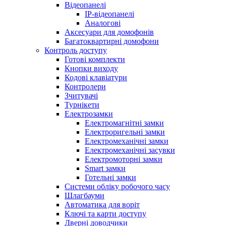
Відеопанелі
IP-відеопанелі
Аналогові
Аксесуари для домофонів
Багатоквартирні домофони
Контроль доступу
Готові комплекти
Кнопки виходу
Кодові клавіатури
Контролери
Зчитувачі
Турнікети
Електрозамки
Електромагнітні замки
Електроригельні замки
Електромеханічні замки
Електромеханічні засувки
Електромоторні замки
Smart замки
Готельні замки
Системи обліку робочого часу
Шлагбауми
Автоматика для воріт
Ключі та карти доступу
Дверні доводчики