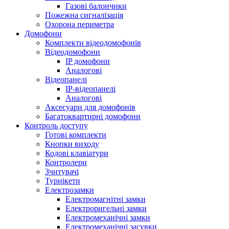
Газові балончики
Пожежна сигналізація
Охорона периметра
Домофони
Комплекти відеодомофонів
Відеодомофони
IP домофони
Аналогові
Відеопанелі
IP-відеопанелі
Аналогові
Аксесуари для домофонів
Багатоквартирні домофони
Контроль доступу
Готові комплекти
Кнопки виходу
Кодові клавіатури
Контролери
Зчитувачі
Турнікети
Електрозамки
Електромагнітні замки
Електроригельні замки
Електромеханічні замки
Електромеханічні засувки