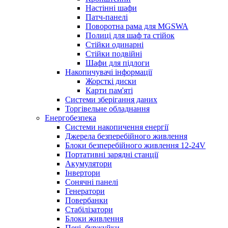
Настінні шафи
Патч-панелі
Поворотна рама для MGSWA
Полиці для шаф та стійок
Стійки одинарні
Стійки подвійні
Шафи для підлоги
Накопичувачі інформації
Жорсткі диски
Карти пам'яті
Системи зберігання даних
Торгівельне обладнання
Енергобезпека
Системи накопичення енергії
Джерела безперебійного живлення
Блоки безперебійного живлення 12-24V
Портативні зарядні станції
Акумулятори
Інвертори
Сонячні панелі
Генератори
Повербанки
Стабілізатори
Блоки живлення
Печі, буржуйки