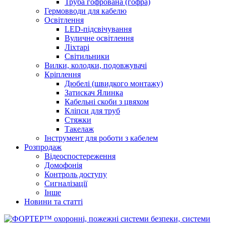
Труба гофрована (гофра)
Гермовводи для кабелю
Освітлення
LED-підсвічування
Вуличне освітлення
Ліхтарі
Світильники
Вилки, колодки, подовжувачі
Кріплення
Дюбелі (швидкого монтажу)
Затискач Ялинка
Кабельні скоби з цвяхом
Кліпси для труб
Стяжки
Такелаж
Інструмент для роботи з кабелем
Розпродаж
Відеоспостереження
Домофонія
Контроль доступу
Сигналізації
Інше
Новини та статті