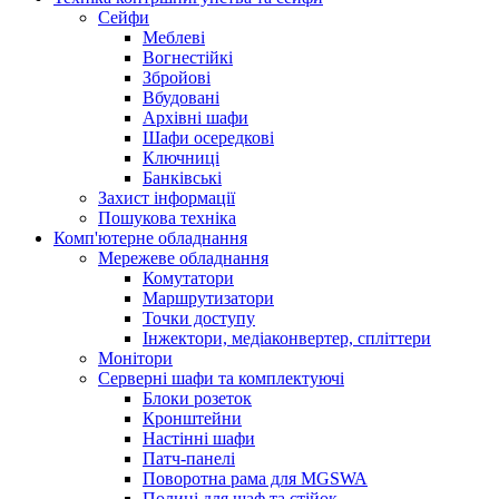
Сейфи
Меблеві
Вогнестійкі
Збройові
Вбудовані
Архівні шафи
Шафи осередкові
Ключниці
Банківські
Захист інформації
Пошукова техніка
Комп'ютерне обладнання
Мережеве обладнання
Комутатори
Маршрутизатори
Точки доступу
Інжектори, медіаконвертер, спліттери
Монітори
Серверні шафи та комплектуючі
Блоки розеток
Кронштейни
Настінні шафи
Патч-панелі
Поворотна рама для MGSWA
Полиці для шаф та стійок