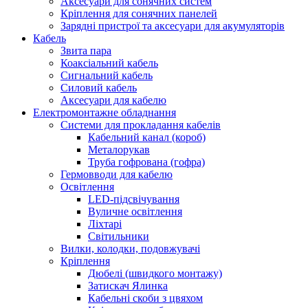
Аксесуари для сонячних систем
Кріплення для сонячних панелей
Зарядні пристрої та аксесуари для акумуляторів
Кабель
Звита пара
Коаксіальний кабель
Сигнальний кабель
Силовий кабель
Аксесуари для кабелю
Електромонтажне обладнання
Системи для прокладання кабелів
Кабельний канал (короб)
Металорукав
Труба гофрована (гофра)
Гермовводи для кабелю
Освітлення
LED-підсвічування
Вуличне освітлення
Ліхтарі
Світильники
Вилки, колодки, подовжувачі
Кріплення
Дюбелі (швидкого монтажу)
Затискач Ялинка
Кабельні скоби з цвяхом