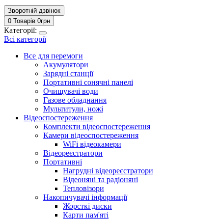
Зворотній дзвінок
0 Товарів
0
грн
Категорії:
Всі категорії
Все для перемоги
Акумулятори
Зарядні станції
Портативні сонячні панелі
Очищувачі води
Газове обладнання
Мультитули, ножі
Відеоспостереження
Комплекти відеоспостереження
Камери відеоспостереження
WiFi відеокамери
Відеореєстратори
Портативні
Нагрудні відеореєстратори
Відеоняні та радіоняні
Тепловізори
Накопичувачі інформації
Жорсткі диски
Карти пам'яті