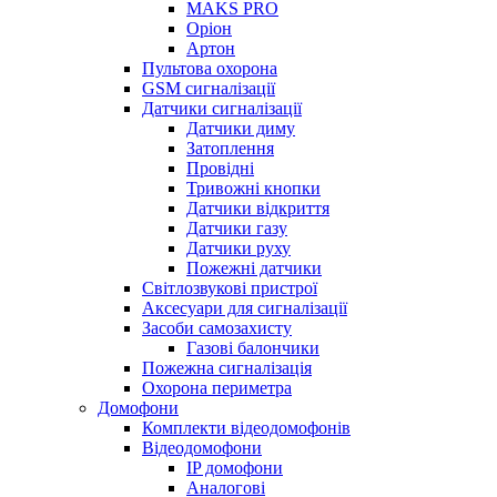
MAKS PRO
Оріон
Артон
Пультова охорона
GSM сигналізації
Датчики сигналізації
Датчики диму
Затоплення
Провідні
Тривожні кнопки
Датчики відкриття
Датчики газу
Датчики руху
Пожежні датчики
Світлозвукові пристрої
Аксесуари для сигналізації
Засоби самозахисту
Газові балончики
Пожежна сигналізація
Охорона периметра
Домофони
Комплекти відеодомофонів
Відеодомофони
IP домофони
Аналогові