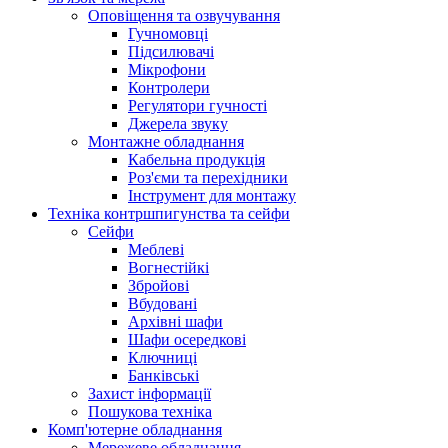
Оповіщення та озвучування
Гучномовці
Підсилювачі
Мікрофони
Контролери
Регулятори гучності
Джерела звуку
Монтажне обладнання
Кабельна продукція
Роз'єми та перехідники
Інструмент для монтажу
Техніка контршпигунства та сейфи
Сейфи
Меблеві
Вогнестійкі
Збройові
Вбудовані
Архівні шафи
Шафи осередкові
Ключниці
Банківські
Захист інформації
Пошукова техніка
Комп'ютерне обладнання
Мережеве обладнання