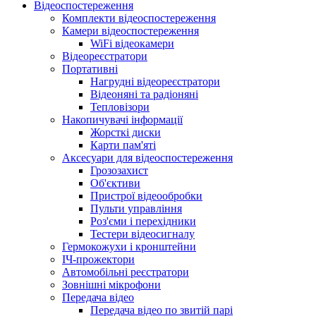
Відеоспостереження
Комплекти відеоспостереження
Камери відеоспостереження
WiFi відеокамери
Відеореєстратори
Портативні
Нагрудні відеореєстратори
Відеоняні та радіоняні
Тепловізори
Накопичувачі інформації
Жорсткі диски
Карти пам'яті
Аксесуари для відеоспостереження
Грозозахист
Об'єктиви
Пристрої відеообробки
Пульти управління
Роз'єми і перехідники
Тестери відеосигналу
Гермокожухи і кронштейни
ІЧ-прожектори
Автомобільні реєстратори
Зовнішні мікрофони
Передача відео
Передача відео по звитій парі