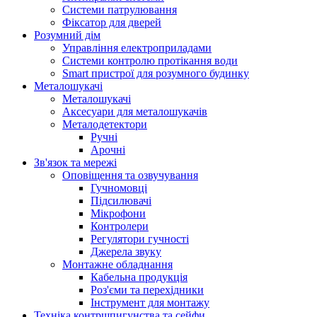
Системи патрулювання
Фіксатор для дверей
Розумний дім
Управління електроприладами
Системи контролю протікання води
Smart пристрої для розумного будинку
Металошукачі
Металошукачі
Аксесуари для металошукачів
Металодетектори
Ручні
Арочні
Зв'язок та мережі
Оповіщення та озвучування
Гучномовці
Підсилювачі
Мікрофони
Контролери
Регулятори гучності
Джерела звуку
Монтажне обладнання
Кабельна продукція
Роз'єми та перехідники
Інструмент для монтажу
Техніка контршпигунства та сейфи