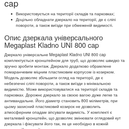
cap
Використовується на території складів та парковках;
Доцільно обладнати дзеркало на території, де є сліпі
повороти, а також виїзди при обмеженій видимості.
Опис дзеркала універсального
Megaplast Kladno UNI 800 cap
Дзеркало універсальне Megaplast Kladno UNI 800 cap
комплектується кронштейном для труб, що дозволяє швидко та
зручно зробити монтаж. Дзеркало додатково обрамлене
помаранчевим міцним пластиковим корпусом із козирком.
Модель дозволяє збільшити огляд на території, де є
небезпечні сліпі повороти, а також виїзди з мінімальною
видимістю. Може використовуватися на території складів та
парковках. Дорожнє дзеркало за своєю вагою дуже легке та
антивандальне. Його діаметр становить 800 міліметрів, при
цьому захисний пластиковий козирок не дозволить
атмосферним опадам зіпсувати видимість. У комплекті є
металевий кронштейн, що дозволяє змінювати оглядовий кут
дзеркала і фіксувати його так, як це необхідно в кожній