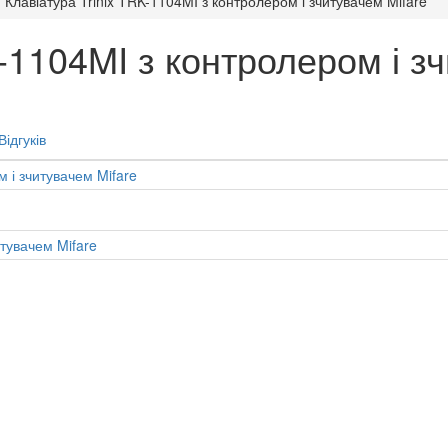
Клавіатура Trinix TRK-1104MI з контролером і зчитувачем Mifare
K-1104MI з контролером і з
Відгуків