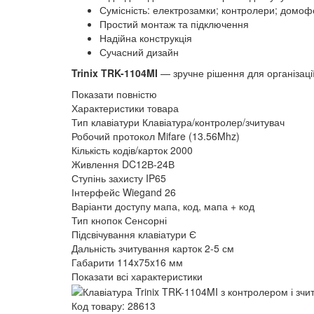
Сумісність: електрозамки; контролери; домо
Простий монтаж та підключення
Надійна конструкція
Сучасний дизайн
Trinix TRK-1104MI
— зручне рішення для організації
Показати повністю
Характеристики товара
Тип клавіатури Клавіатура/контролер/зчитувач
Робочий протокол Mifare (13.56Mhz)
Кількість кодів/карток 2000
Живлення DC12В-24В
Ступінь захисту IP65
Інтерфейс Wiegand 26
Варіанти доступу мапа, код, мапа + код
Тип кнопок Сенсорні
Підсвічування клавіатури Є
Дальність зчитування карток 2-5 см
Габарити 114x75x16 мм
Показати всі характеристики
Код товару: 28613