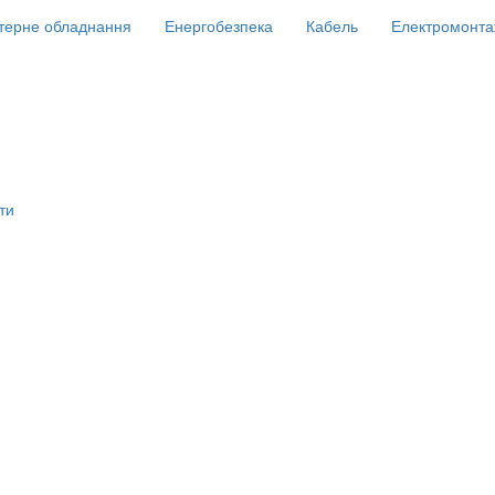
терне обладнання
Енергобезпека
Кабель
Електромонта
ти