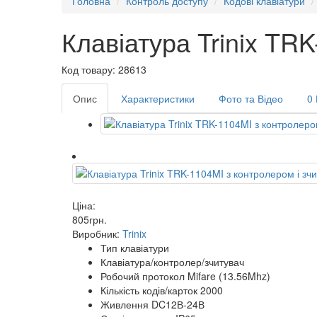
Головна
Контроль доступу
Кодові клавіатури
Клавіатура Trinix TR
Код товару: 28613
Опис
Характеристики
Фото та Відео
0 
Ціна:
805
грн
.
Виробник:
Trinix
Тип клавіатури
Клавіатура/контролер/зчитувач
Робочий протокол Mifare (13.56Mhz)
Кількість кодів/карток 2000
Живлення DC12В-24В