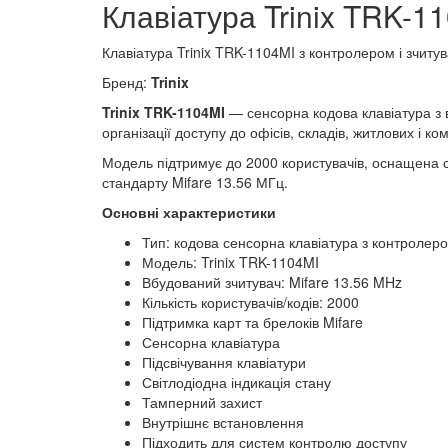
Клавіатура Trinix TRK-1
Клавіатура Trinix TRK-1104MI з контролером і зчиту
Бренд:
Trinix
Trinix TRK-1104MI
— сенсорна кодова клавіатура з 
організації доступу до офісів, складів, житлових і к
Модель підтримує до 2000 користувачів, оснащена 
стандарту Mifare 13.56 МГц.
Основні характеристики
Тип: кодова сенсорна клавіатура з контролер
Модель: Trinix TRK-1104MI
Вбудований зчитувач: Mifare 13.56 MHz
Кількість користувачів/кодів: 2000
Підтримка карт та брелоків Mifare
Сенсорна клавіатура
Підсвічування клавіатури
Світлодіодна індикація стану
Тамперний захист
Внутрішнє встановлення
Підходить для систем контролю доступу