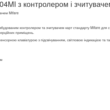
104MI з контролером і зчитуваче
вачем Mifare
вбудованим контролером та зчитувачем карт стандарту Mifare для 
омерційних приміщень.
сенсорною клавіатурою з підсвічуванням, світловою індикацією та 
ом