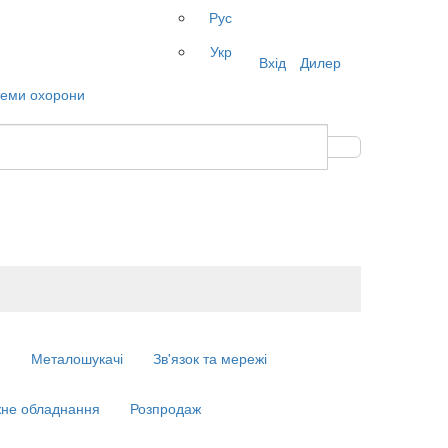
Рус
Укр
Вхід
Дилер
м
Металошукачі
Зв'язок та мережі
не обладнання
Розпродаж