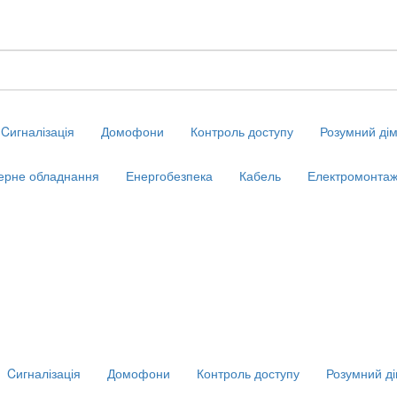
Cигналізація
Домофони
Контроль доступу
Розумний ді
ерне обладнання
Енергобезпека
Кабель
Електромонтаж
Cигналізація
Домофони
Контроль доступу
Розумний д