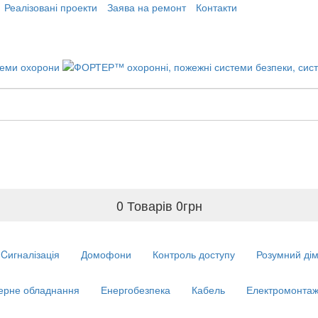
Реалізовані проекти
Заява на ремонт
Контакти
0 Товарів
0
грн
Cигналізація
Домофони
Контроль доступу
Розумний ді
ерне обладнання
Енергобезпека
Кабель
Електромонтаж