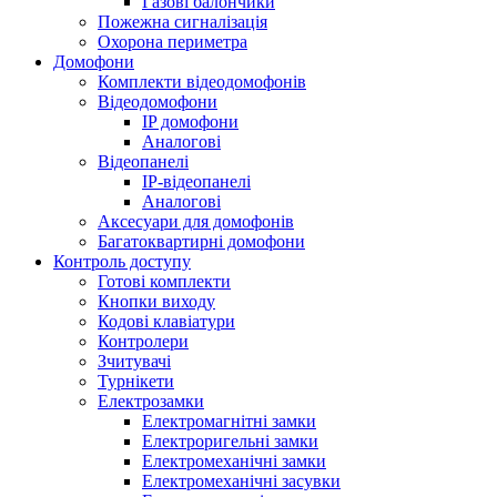
Газові балончики
Пожежна сигналізація
Охорона периметра
Домофони
Комплекти відеодомофонів
Відеодомофони
IP домофони
Аналогові
Відеопанелі
IP-відеопанелі
Аналогові
Аксесуари для домофонів
Багатоквартирні домофони
Контроль доступу
Готові комплекти
Кнопки виходу
Кодові клавіатури
Контролери
Зчитувачі
Турнікети
Електрозамки
Електромагнітні замки
Електроригельні замки
Електромеханічні замки
Електромеханічні засувки