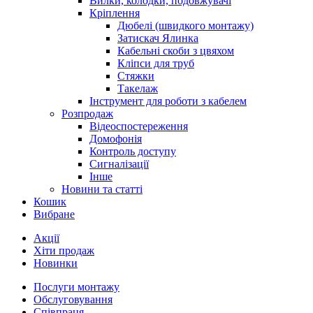
Вилки, колодки, подовжувачі
Кріплення
Дюбелі (швидкого монтажу)
Затискач Ялинка
Кабельні скоби з цвяхом
Кліпси для труб
Стяжки
Такелаж
Інструмент для роботи з кабелем
Розпродаж
Відеоспостереження
Домофонія
Контроль доступу
Сигналізації
Інше
Новини та статті
Кошик
Вибране
Акції
Хіти продаж
Новинки
Послуги монтажу
Обслуговування
Співпраця