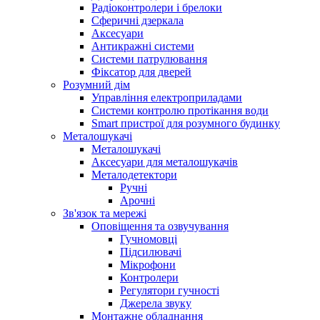
Радіоконтролери і брелоки
Сферичні дзеркала
Аксесуари
Антикражні системи
Системи патрулювання
Фіксатор для дверей
Розумний дім
Управління електроприладами
Системи контролю протікання води
Smart пристрої для розумного будинку
Металошукачі
Металошукачі
Аксесуари для металошукачів
Металодетектори
Ручні
Арочні
Зв'язок та мережі
Оповіщення та озвучування
Гучномовці
Підсилювачі
Мікрофони
Контролери
Регулятори гучності
Джерела звуку
Монтажне обладнання