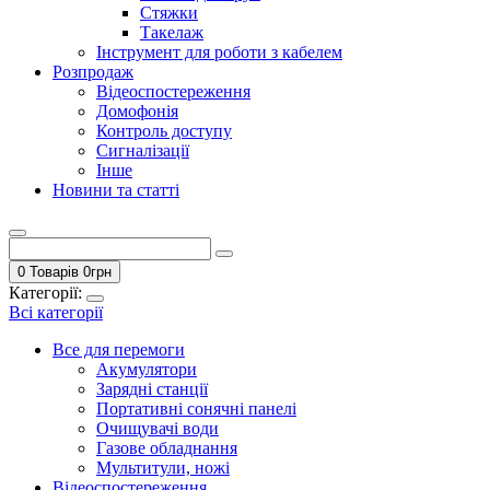
Стяжки
Такелаж
Інструмент для роботи з кабелем
Розпродаж
Відеоспостереження
Домофонія
Контроль доступу
Сигналізації
Інше
Новини та статті
0 Товарів
0
грн
Категорії:
Всі категорії
Все для перемоги
Акумулятори
Зарядні станції
Портативні сонячні панелі
Очищувачі води
Газове обладнання
Мультитули, ножі
Відеоспостереження