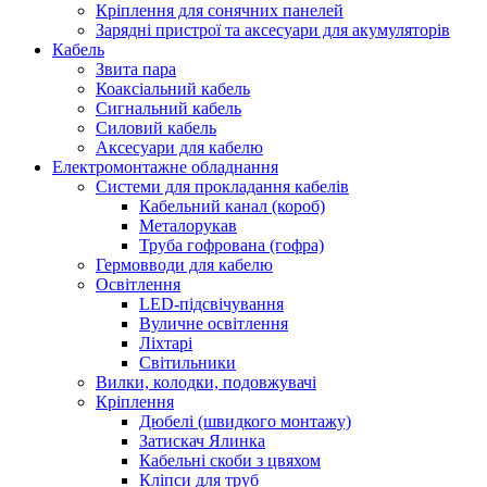
Кріплення для сонячних панелей
Зарядні пристрої та аксесуари для акумуляторів
Кабель
Звита пара
Коаксіальний кабель
Сигнальний кабель
Силовий кабель
Аксесуари для кабелю
Електромонтажне обладнання
Системи для прокладання кабелів
Кабельний канал (короб)
Металорукав
Труба гофрована (гофра)
Гермовводи для кабелю
Освітлення
LED-підсвічування
Вуличне освітлення
Ліхтарі
Світильники
Вилки, колодки, подовжувачі
Кріплення
Дюбелі (швидкого монтажу)
Затискач Ялинка
Кабельні скоби з цвяхом
Кліпси для труб