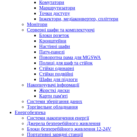
Комутатори
Маршрутизатори
Точки доступу
Інжектори, медіаконвертер, спліттери
Монітори
Серверні шафи та комплектуючі
Блоки розеток
Кронштейни
Настінні шафи
Патч-панелі
Поворотна рама для MGSWA
Полиці для шаф та стійок
Стійки одинарні
Стійки подвійні
Шафи для підлоги
Накопичувачі інформації
Жорсткі диски
Карти пам'яті
Системи зберігання даних
Торгівельне обладнання
Енергобезпека
Системи накопичення енергії
Джерела безперебійного живлення
Блоки безперебійного живлення 12-24V
Портативні зарядні станції