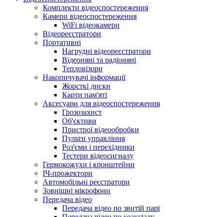
Комплекти відеоспостереження
Камери відеоспостереження
WiFi відеокамери
Відеореєстратори
Портативні
Нагрудні відеореєстратори
Відеоняні та радіоняні
Тепловізори
Накопичувачі інформації
Жорсткі диски
Карти пам'яті
Аксесуари для відеоспостереження
Грозозахист
Об'єктиви
Пристрої відеообробки
Пульти управління
Роз'єми і перехідники
Тестери відеосигналу
Гермокожухи і кронштейни
ІЧ-прожектори
Автомобільні реєстратори
Зовнішні мікрофони
Передача відео
Передача відео по звитій парі
Передача відео по коаксіалу