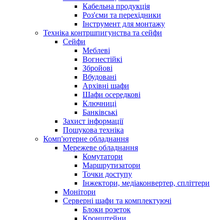
Кабельна продукція
Роз'єми та перехідники
Інструмент для монтажу
Техніка контршпигунства та сейфи
Сейфи
Меблеві
Вогнестійкі
Збройові
Вбудовані
Архівні шафи
Шафи осередкові
Ключниці
Банківські
Захист інформації
Пошукова техніка
Комп'ютерне обладнання
Мережеве обладнання
Комутатори
Маршрутизатори
Точки доступу
Інжектори, медіаконвертер, спліттери
Монітори
Серверні шафи та комплектуючі
Блоки розеток
Кронштейни