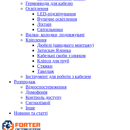
Гермовводи для кабелю
Освітлення
LED-підсвічування
Вуличне освітлення
Ліхтарі
Світильники
Вилки, колодки, подовжувачі
Кріплення
Дюбелі (швидкого монтажу)
Затискач Ялинка
Кабельні скоби з цвяхом
Кліпси для труб
Стяжки
Такелаж
Інструмент для роботи з кабелем
Розпродаж
Відеоспостереження
Домофонія
Контроль доступу
Сигналізації
Інше
Новини та статті