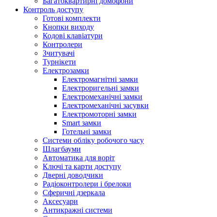
Багатоквартирні домофони
Контроль доступу
Готові комплекти
Кнопки виходу
Кодові клавіатури
Контролери
Зчитувачі
Турнікети
Електрозамки
Електромагнітні замки
Електроригельні замки
Електромеханічні замки
Електромеханічні засувки
Електромоторні замки
Smart замки
Готельні замки
Системи обліку робочого часу
Шлагбауми
Автоматика для воріт
Ключі та карти доступу
Дверні доводчики
Радіоконтролери і брелоки
Сферичні дзеркала
Аксесуари
Антикражні системи