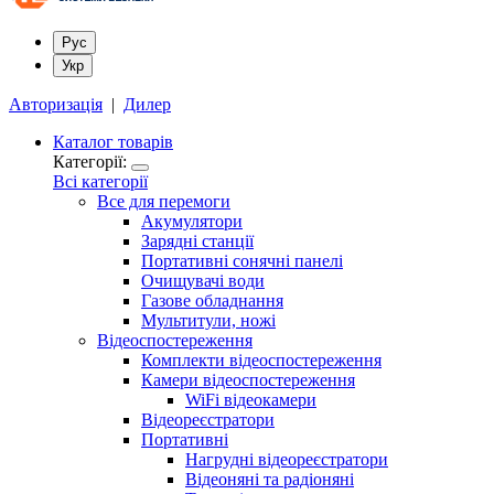
Рус
Укр
Авторизація
|
Дилер
Каталог товарів
Категорії:
Всі категорії
Все для перемоги
Акумулятори
Зарядні станції
Портативні сонячні панелі
Очищувачі води
Газове обладнання
Мультитули, ножі
Відеоспостереження
Комплекти відеоспостереження
Камери відеоспостереження
WiFi відеокамери
Відеореєстратори
Портативні
Нагрудні відеореєстратори
Відеоняні та радіоняні