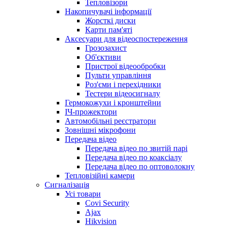
Тепловізори
Накопичувачі інформації
Жорсткі диски
Карти пам'яті
Аксесуари для відеоспостереження
Грозозахист
Об'єктиви
Пристрої відеообробки
Пульти управління
Роз'єми і перехідники
Тестери відеосигналу
Гермокожухи і кронштейни
ІЧ-прожектори
Автомобільні реєстратори
Зовнішні мікрофони
Передача відео
Передача відео по звитій парі
Передача відео по коаксіалу
Передача відео по оптоволокну
Тепловізійні камери
Cигналізація
Усі товари
Covi Security
Ajax
Hikvision