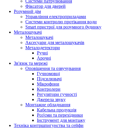
Системи патрулювання
Фіксатор для дверей
Розумний дім
Управління електроприладами
Системи контролю протікання води
Smart пристрої для розумного будинку
Металошукачі
Металошукачі
Аксесуари для металошукачів
Металодетектори
Ручні
Арочні
Зв'язок та мережі
Оповіщення та озвучування
Гучномовці
Підсилювачі
Мікрофони
Контролери
Регулятори гучності
Джерела звуку
Монтажне обладнання
Кабельна продукція
Роз'єми та перехідники
Інструмент для монтажу
Техніка контршпигунства та сейфи