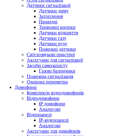
Датчики сигналізації
Датчики диму
Затоплення
Провідні
Тривожні кнопки
Датчики відкриття
Датчики газу
Датчики руху
Пожежні датчики
Світлозвукові пристрої
Аксесуари для сигналізації
Засоби самозахисту
Газові балончики
Пожежна сигналізація
Охорона периметра
Домофони
Комплекти відеодомофонів
Відеодомофони
IP домофони
Аналогові
Відеопанелі
IP-відеопанелі
Аналогові
Аксесуари для домофонів