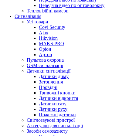
Передача відео по оптоволокну
Тепловізійні камери
Cигналізація
Усі товари
Covi Security
Ajax
Hikvision
MAKS PRO
Оріон
Артон
Пультова охорона
GSM сигналізації
Датчики сигналізації
Датчики диму
Затоплення
Провідні
Тривожні кнопки
Датчики відкриття
Датчики газу
Датчики руху
Пожежні датчики
Світлозвукові пристрої
Аксесуари для сигналізації
Засоби самозахисту