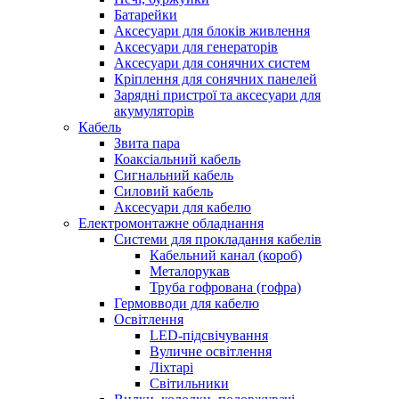
Батарейки
Аксесуари для блоків живлення
Аксесуари для генераторів
Аксесуари для сонячних систем
Кріплення для сонячних панелей
Зарядні пристрої та аксесуари для
акумуляторів
Кабель
Звита пара
Коаксіальний кабель
Сигнальний кабель
Силовий кабель
Аксесуари для кабелю
Електромонтажне обладнання
Системи для прокладання кабелів
Кабельний канал (короб)
Металорукав
Труба гофрована (гофра)
Гермовводи для кабелю
Освітлення
LED-підсвічування
Вуличне освітлення
Ліхтарі
Світильники