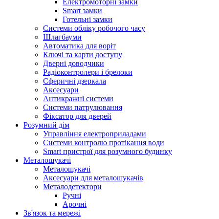
Електромоторні замки
Smart замки
Готельні замки
Системи обліку робочого часу
Шлагбауми
Автоматика для воріт
Ключі та карти доступу
Дверні доводчики
Радіоконтролери і брелоки
Сферичні дзеркала
Аксесуари
Антикражні системи
Системи патрулювання
Фіксатор для дверей
Розумний дім
Управління електроприладами
Системи контролю протікання води
Smart пристрої для розумного будинку
Металошукачі
Металошукачі
Аксесуари для металошукачів
Металодетектори
Ручні
Арочні
Зв'язок та мережі