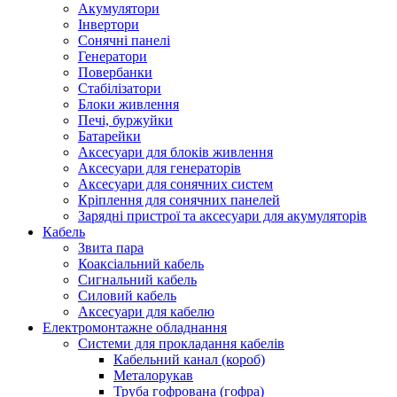
Акумулятори
Інвертори
Сонячні панелі
Генератори
Повербанки
Стабілізатори
Блоки живлення
Печі, буржуйки
Батарейки
Аксесуари для блоків живлення
Аксесуари для генераторів
Аксесуари для сонячних систем
Кріплення для сонячних панелей
Зарядні пристрої та аксесуари для акумуляторів
Кабель
Звита пара
Коаксіальний кабель
Сигнальний кабель
Силовий кабель
Аксесуари для кабелю
Електромонтажне обладнання
Системи для прокладання кабелів
Кабельний канал (короб)
Металорукав
Труба гофрована (гофра)