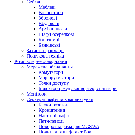
Сейфи
Меблеві
Вогнестійкі
Збройові
Вбудовані
Архівні шафи
Шафи осередкові
Ключниці
Банківські
Захист інформації
Пошукова техніка
Комп'ютерне обладнання
Мережеве обладнання
Комутатори
Маршрутизатори
Точки доступу
Інжектори, медіаконвертер, спліттери
Монітори
Серверні шафи та комплектуючі
Блоки розеток
Кронштейни
Настінні шафи
Патч-панелі
Поворотна рама для MGSWA
Полиці для шаф та стійок