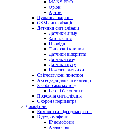
MAKS PRO
Оріон
Артон
Пультова охорона
GSM сигналізації
Датчики сигналізації
Датчики диму
Затоплення
Провідні
Тривожні кнопки
Датчики відкриття
Датчики газу
Датчики руху
Пожежні датчики
Світлозвукові пристрої
Аксесуари для сигналізації
Засоби самозахисту
Газові балончики
Пожежна сигналізація
Охорона периметра
Домофони
Комплекти відеодомофонів
Відеодомофони
IP домофони
Аналогові