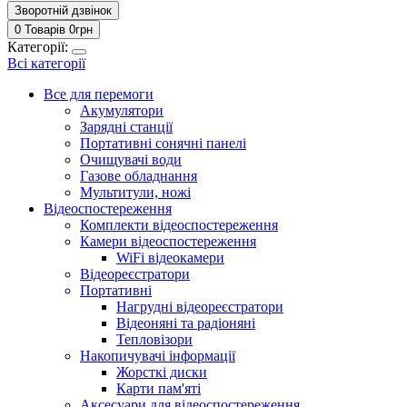
Зворотній дзвінок
0 Товарів
0
грн
Категорії:
Всі категорії
Все для перемоги
Акумулятори
Зарядні станції
Портативні сонячні панелі
Очищувачі води
Газове обладнання
Мультитули, ножі
Відеоспостереження
Комплекти відеоспостереження
Камери відеоспостереження
WiFi відеокамери
Відеореєстратори
Портативні
Нагрудні відеореєстратори
Відеоняні та радіоняні
Тепловізори
Накопичувачі інформації
Жорсткі диски
Карти пам'яті
Аксесуари для відеоспостереження