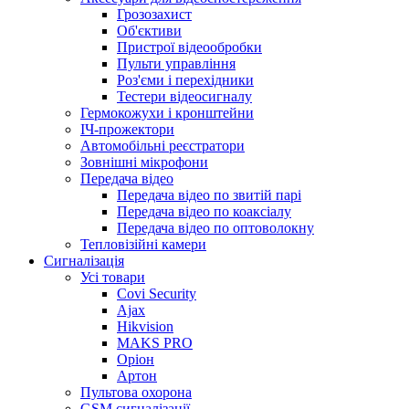
Грозозахист
Об'єктиви
Пристрої відеообробки
Пульти управління
Роз'єми і перехідники
Тестери відеосигналу
Гермокожухи і кронштейни
ІЧ-прожектори
Автомобільні реєстратори
Зовнішні мікрофони
Передача відео
Передача відео по звитій парі
Передача відео по коаксіалу
Передача відео по оптоволокну
Тепловізійні камери
Cигналізація
Усі товари
Covi Security
Ajax
Hikvision
MAKS PRO
Оріон
Артон
Пультова охорона
GSM сигналізації