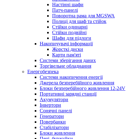
Настінні шафи
Патч-панелі
Поворотна рама для MGSWA
Полиці для шаф та стійок
Стійки одинарні
Стійки подвійні
Шафи для підлоги
Накопичувачі інформації
Жорсткі диски
Карти пам'яті
Системи зберігання даних
Торгівельне обладнання
Енергобезпека
Системи накопичення енергії
Джерела безперебійного живлення
Блоки безперебійного живлення 12-24V
Портативні зарядні станції
Акумулятори
Інвертори
Сонячні панелі
Генератори
Повербанки
Стабілізатори
Блоки живлення
Печі, буржуйки