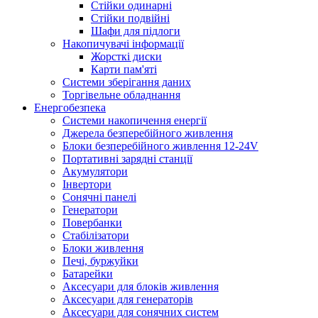
Стійки одинарні
Стійки подвійні
Шафи для підлоги
Накопичувачі інформації
Жорсткі диски
Карти пам'яті
Системи зберігання даних
Торгівельне обладнання
Енергобезпека
Системи накопичення енергії
Джерела безперебійного живлення
Блоки безперебійного живлення 12-24V
Портативні зарядні станції
Акумулятори
Інвертори
Сонячні панелі
Генератори
Повербанки
Стабілізатори
Блоки живлення
Печі, буржуйки
Батарейки
Аксесуари для блоків живлення
Аксесуари для генераторів
Аксесуари для сонячних систем