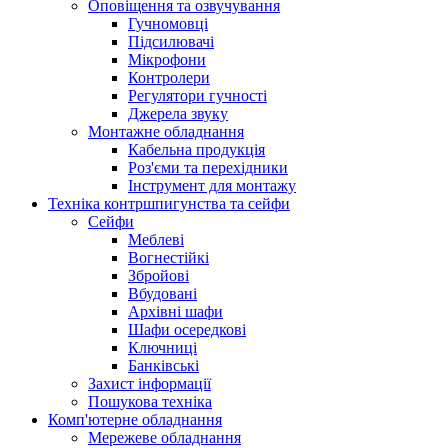
Оповіщення та озвучування
Гучномовці
Підсилювачі
Мікрофони
Контролери
Регулятори гучності
Джерела звуку
Монтажне обладнання
Кабельна продукція
Роз'єми та перехідники
Інструмент для монтажу
Техніка контршпигунства та сейфи
Сейфи
Меблеві
Вогнестійкі
Збройові
Вбудовані
Архівні шафи
Шафи осередкові
Ключниці
Банківські
Захист інформації
Пошукова техніка
Комп'ютерне обладнання
Мережеве обладнання