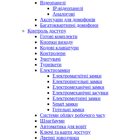
Відеопанелі
IP-відеопанелі
Аналогові
Аксесуари для домофонів
Багатоквартирні домофони
Контроль доступу
Готові комплекти
Кнопки виходу
Кодові клавіатури
Контролери
Зчитувачі
Турнікети
Електрозамки
Електромагнітні замки
Електроригельні замки
Електромеханічні замки
Електромеханічні засувки
Електромоторні замки
Smart замки
Готельні замки
Системи обліку робочого часу
Шлагбауми
Автоматика для воріт
Ключі та карти доступу
Дверні доводчики