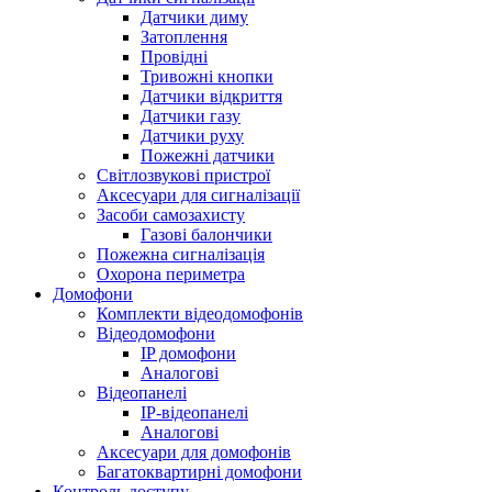
Датчики диму
Затоплення
Провідні
Тривожні кнопки
Датчики відкриття
Датчики газу
Датчики руху
Пожежні датчики
Світлозвукові пристрої
Аксесуари для сигналізації
Засоби самозахисту
Газові балончики
Пожежна сигналізація
Охорона периметра
Домофони
Комплекти відеодомофонів
Відеодомофони
IP домофони
Аналогові
Відеопанелі
IP-відеопанелі
Аналогові
Аксесуари для домофонів
Багатоквартирні домофони
Контроль доступу