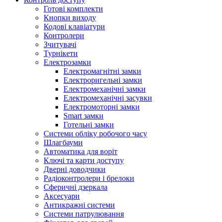
Готові комплекти
Кнопки виходу
Кодові клавіатури
Контролери
Зчитувачі
Турнікети
Електрозамки
Електромагнітні замки
Електроригельні замки
Електромеханічні замки
Електромеханічні засувки
Електромоторні замки
Smart замки
Готельні замки
Системи обліку робочого часу
Шлагбауми
Автоматика для воріт
Ключі та карти доступу
Дверні доводчики
Радіоконтролери і брелоки
Сферичні дзеркала
Аксесуари
Антикражні системи
Системи патрулювання