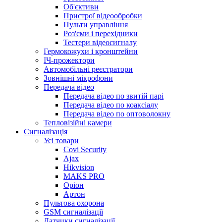
Об'єктиви
Пристрої відеообробки
Пульти управління
Роз'єми і перехідники
Тестери відеосигналу
Гермокожухи і кронштейни
ІЧ-прожектори
Автомобільні реєстратори
Зовнішні мікрофони
Передача відео
Передача відео по звитій парі
Передача відео по коаксіалу
Передача відео по оптоволокну
Тепловізійні камери
Cигналізація
Усі товари
Covi Security
Ajax
Hikvision
MAKS PRO
Оріон
Артон
Пультова охорона
GSM сигналізації
Датчики сигналізації