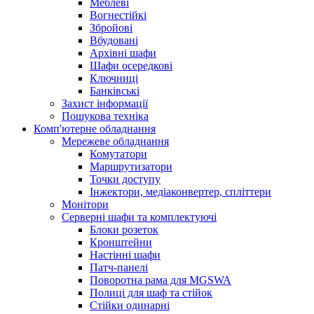
Меблеві
Вогнестійкі
Збройові
Вбудовані
Архівні шафи
Шафи осередкові
Ключниці
Банківські
Захист інформації
Пошукова техніка
Комп'ютерне обладнання
Мережеве обладнання
Комутатори
Маршрутизатори
Точки доступу
Інжектори, медіаконвертер, спліттери
Монітори
Серверні шафи та комплектуючі
Блоки розеток
Кронштейни
Настінні шафи
Патч-панелі
Поворотна рама для MGSWA
Полиці для шаф та стійок
Стійки одинарні