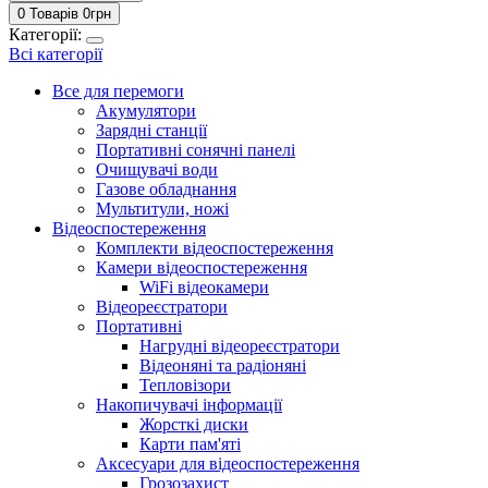
0 Товарів
0
грн
Категорії:
Всі категорії
Все для перемоги
Акумулятори
Зарядні станції
Портативні сонячні панелі
Очищувачі води
Газове обладнання
Мультитули, ножі
Відеоспостереження
Комплекти відеоспостереження
Камери відеоспостереження
WiFi відеокамери
Відеореєстратори
Портативні
Нагрудні відеореєстратори
Відеоняні та радіоняні
Тепловізори
Накопичувачі інформації
Жорсткі диски
Карти пам'яті
Аксесуари для відеоспостереження
Грозозахист