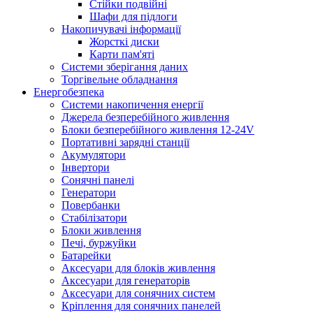
Стійки подвійні
Шафи для підлоги
Накопичувачі інформації
Жорсткі диски
Карти пам'яті
Системи зберігання даних
Торгівельне обладнання
Енергобезпека
Системи накопичення енергії
Джерела безперебійного живлення
Блоки безперебійного живлення 12-24V
Портативні зарядні станції
Акумулятори
Інвертори
Сонячні панелі
Генератори
Повербанки
Стабілізатори
Блоки живлення
Печі, буржуйки
Батарейки
Аксесуари для блоків живлення
Аксесуари для генераторів
Аксесуари для сонячних систем
Кріплення для сонячних панелей