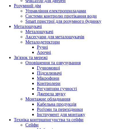
Фіксатор для дверей
Розумний дім
Управління електроприладами
Системи контролю протікання води
Smart пристрої для розумного будинку
Металошукачі
Металошукачі
Аксесуари для металошукачів
Металодетектори
Ручні
Арочні
Зв'язок та мережі
Оповіщення та озвучування
Гучномовці
Підсилювачі
Мікрофони
Контролери
Регулятори гучності
Джерела звуку
Монтажне обладнання
Кабельна продукція
Роз'єми та перехідники
Інструмент для монтажу
Техніка контршпигунства та сейфи
Сейфи