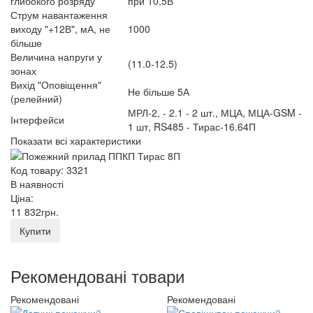
глибокого розряду
при 10,5В
Струм навантаження
виходу "+12В", мА, не
1000
більше
Величина напруги у
(11.0-12.5)
зонах
Вихід "Оповіщення"
Не більше 5А
(релейний)
МРЛ-2, - 2.1 - 2 шт., МЦА, МЦА-GSM -
Інтерфейси
1 шт, RS485 - Тирас-16.64П
Показати всі характеристики
Код товару: 3321
В наявності
Ціна:
11 832
грн
.
Купити
Рекомендовані товари
Рекомендовані
Рекомендовані