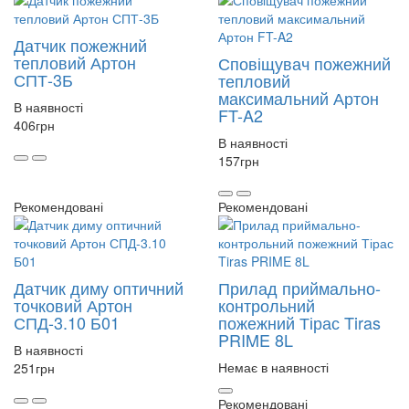
Датчик пожежний
тепловий Артон
Сповіщувач пожежний
СПТ-3Б
тепловий
максимальний Артон
В наявності
FT-A2
406
грн
В наявності
157
грн
Рекомендовані
Рекомендовані
Датчик диму оптичний
Прилад приймально-
точковий Артон
контрольний
СПД-3.10 Б01
пожежний Тірас Tiras
PRIME 8L
В наявності
Немає в наявності
251
грн
Рекомендовані