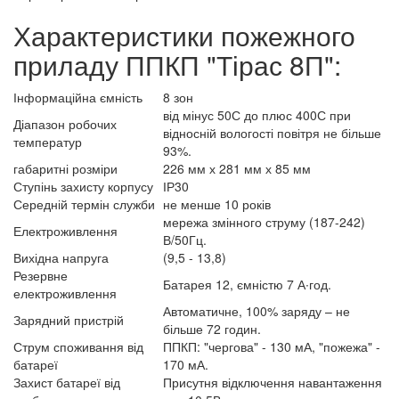
Характеристики пожежного
приладу ППКП "Тірас 8П":
Інформаційна ємність
8 зон
від мінус 50С до плюс 400С при
Діапазон робочих
відносній вологості повітря не більше
температур
93%.
габаритні розміри
226 мм х 281 мм х 85 мм
Ступінь захисту корпусу
ІР30
Середній термін служби
не менше 10 років
мережа змінного струму (187-242)
Електроживлення
В/50Гц.
Вихідна напруга
(9,5 - 13,8)
Резервне
Батарея 12, ємністю 7 А∙год.
електроживлення
Автоматичне, 100% заряду – не
Зарядний пристрій
більше 72 годин.
Струм споживання від
ППКП: "чергова" - 130 мА, "пожежа" -
батареї
170 мА.
Захист батареї від
Присутня відключення навантаження