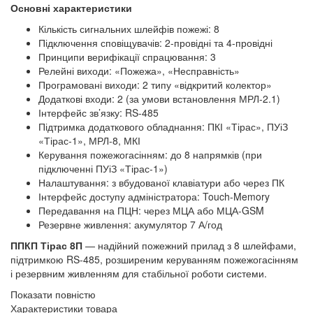
Основні характеристики
Кількість сигнальних шлейфів пожежі: 8
Підключення сповіщувачів: 2-провідні та 4-провідні
Принципи верифікації спрацювання: 3
Релейні виходи: «Пожежа», «Несправність»
Програмовані виходи: 2 типу «відкритий колектор»
Додаткові входи: 2 (за умови встановлення МРЛ-2.1)
Інтерфейс зв’язку: RS-485
Підтримка додаткового обладнання: ПКІ «Тірас», ПУіЗ
«Тірас-1», МРЛ-8, МКІ
Керування пожежогасінням: до 8 напрямків (при
підключенні ПУіЗ «Тірас-1»)
Налаштування: з вбудованої клавіатури або через ПК
Інтерфейс доступу адміністратора: Touch-Memory
Передавання на ПЦН: через МЦА або МЦА-GSM
Резервне живлення: акумулятор 7 А/год
ППКП Тірас 8П
— надійний пожежний прилад з 8 шлейфами,
підтримкою RS-485, розширеним керуванням пожежогасінням
і резервним живленням для стабільної роботи системи.
Показати повністю
Характеристики товара