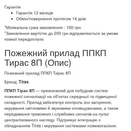
Гарантія
Гарантія 12 місяців
Обмін/повернення протягом 14 днів
*Мінімальна сума замовлення - 100 грн.
*Замовлення вартістю до 200 грн відправляються за умови
повної передоплати.
Пожежний прилад ППКП
Тирас 8П (Опис)
Пожежний прилад ППКП Тирас 8П
Бренд:
Tiras
ППКП Тірас 8П
— призначений для побудови систем
пожежної сигналізації на об’єктах середньої та підвищеної
складності. Прилад забезпечує контроль зон загоряння,
керування світловими й звуковими оповіщувачами, а також
передавання тривожних і службових сигналів на пульт
централізованого нагляду. Підтримує інтеграцію з
обладнанням Tiras і керування системами пожежогасіння.