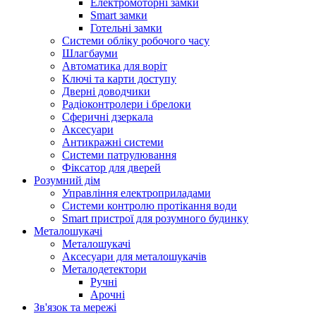
Електромоторні замки
Smart замки
Готельні замки
Системи обліку робочого часу
Шлагбауми
Автоматика для воріт
Ключі та карти доступу
Дверні доводчики
Радіоконтролери і брелоки
Сферичні дзеркала
Аксесуари
Антикражні системи
Системи патрулювання
Фіксатор для дверей
Розумний дім
Управління електроприладами
Системи контролю протікання води
Smart пристрої для розумного будинку
Металошукачі
Металошукачі
Аксесуари для металошукачів
Металодетектори
Ручні
Арочні
Зв'язок та мережі