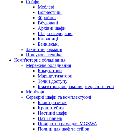
Сейфи
Меблеві
Вогнестійкі
Збройові
Вбудовані
Архівні шафи
Шафи осередкові
Ключниці
Банківські
Захист інформації
Пошукова техніка
Комп'ютерне обладнання
Мережеве обладнання
Комутатори
Маршрутизатори
Точки доступу
Інжектори, медіаконвертер, спліттери
Монітори
Серверні шафи та комплектуючі
Блоки розеток
Кронштейни
Настінні шафи
Патч-панелі
Поворотна рама для MGSWA
Полиці для шаф та стійок