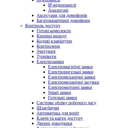
IP-відеопанелі
Аналогові
Аксесуари для домофонів
Багатоквартирні домофони
Контроль доступу
Готові комплекти
Кнопки виходу
Кодові клавіатури
Контролери
Зчитувачі
Турнікети
Електрозамки
Електромагнітні замки
Електроригельні замки
Електромеханічні замки
Електромеханічні засувки
Електромоторні замки
Smart замки
Готельні замки
Системи обліку робочого часу
Шлагбауми
Автоматика для воріт
Ключі та карти доступу
Дверні доводчики