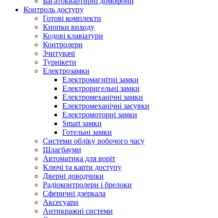
Багатоквартирні домофони
Контроль доступу
Готові комплекти
Кнопки виходу
Кодові клавіатури
Контролери
Зчитувачі
Турнікети
Електрозамки
Електромагнітні замки
Електроригельні замки
Електромеханічні замки
Електромеханічні засувки
Електромоторні замки
Smart замки
Готельні замки
Системи обліку робочого часу
Шлагбауми
Автоматика для воріт
Ключі та карти доступу
Дверні доводчики
Радіоконтролери і брелоки
Сферичні дзеркала
Аксесуари
Антикражні системи