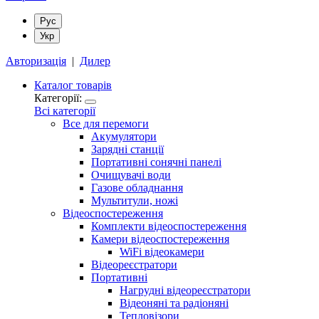
Рус
Укр
Авторизація
|
Дилер
Каталог товарів
Категорії:
Всі категорії
Все для перемоги
Акумулятори
Зарядні станції
Портативні сонячні панелі
Очищувачі води
Газове обладнання
Мультитули, ножі
Відеоспостереження
Комплекти відеоспостереження
Камери відеоспостереження
WiFi відеокамери
Відеореєстратори
Портативні
Нагрудні відеореєстратори
Відеоняні та радіоняні
Тепловізори