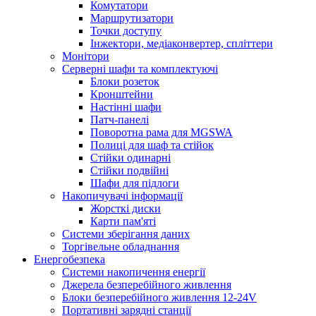
Комутатори
Маршрутизатори
Точки доступу
Інжектори, медіаконвертер, спліттери
Монітори
Серверні шафи та комплектуючі
Блоки розеток
Кронштейни
Настінні шафи
Патч-панелі
Поворотна рама для MGSWA
Полиці для шаф та стійок
Стійки одинарні
Стійки подвійні
Шафи для підлоги
Накопичувачі інформації
Жорсткі диски
Карти пам'яті
Системи зберігання даних
Торгівельне обладнання
Енергобезпека
Системи накопичення енергії
Джерела безперебійного живлення
Блоки безперебійного живлення 12-24V
Портативні зарядні станції