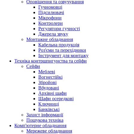
Оповіщення та озвучування
Гучномовці
Підсилювачі
Мікрофони
Контролери
Регулятори гучності
Джерела звуку
Монтажне обладнання
Кабельна продукція
Роз'єми та перехідники
Інструмент для монтажу
Техніка контршпигунства та сейфи
Сейфи
Меблеві
Вогнестійкі
Збройові
Вбудовані
Архівні шафи
Шафи осередкові
Ключниці
Банківські
Захист інформації
Пошукова техніка
Комп'ютерне обладнання
Мережеве обладнання