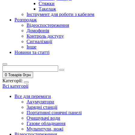
Стяжки
Такелаж
Інструмент для роботи з кабелем
Розпродаж
Відеоспостереження
Домофонія
Контроль доступу
Сигналізації
Інше
Новини та статті
0 Товарів
0
грн
Категорії:
Всі категорії
Все для перемоги
Акумулятори
Зарядні станції
Портативні сонячні панелі
Очищувачі води
Газове обладнання
Мультитули, ножі
Відеоспостереження