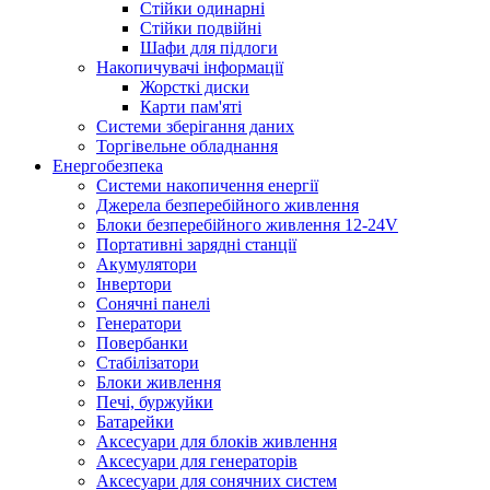
Стійки одинарні
Стійки подвійні
Шафи для підлоги
Накопичувачі інформації
Жорсткі диски
Карти пам'яті
Системи зберігання даних
Торгівельне обладнання
Енергобезпека
Системи накопичення енергії
Джерела безперебійного живлення
Блоки безперебійного живлення 12-24V
Портативні зарядні станції
Акумулятори
Інвертори
Сонячні панелі
Генератори
Повербанки
Стабілізатори
Блоки живлення
Печі, буржуйки
Батарейки
Аксесуари для блоків живлення
Аксесуари для генераторів
Аксесуари для сонячних систем