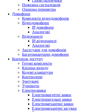
Газові балончики
Пожежна сигналізація
Охорона периметра
Домофони
Комплекти відеодомофонів
Відеодомофони
IP домофони
Аналогові
Відеопанелі
IP-відеопанелі
Аналогові
Аксесуари для домофонів
Багатоквартирні домофони
Контроль доступу
Готові комплекти
Кнопки виходу
Кодові клавіатури
Контролери
Зчитувачі
Турнікети
Електрозамки
Електромагнітні замки
Електроригельні замки
Електромеханічні замки
Електромеханічні засувки