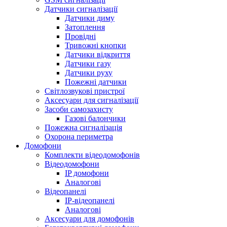
Датчики сигналізації
Датчики диму
Затоплення
Провідні
Тривожні кнопки
Датчики відкриття
Датчики газу
Датчики руху
Пожежні датчики
Світлозвукові пристрої
Аксесуари для сигналізації
Засоби самозахисту
Газові балончики
Пожежна сигналізація
Охорона периметра
Домофони
Комплекти відеодомофонів
Відеодомофони
IP домофони
Аналогові
Відеопанелі
IP-відеопанелі
Аналогові
Аксесуари для домофонів