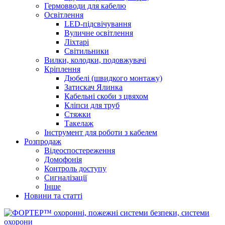
Гермовводи для кабелю
Освітлення
LED-підсвічування
Вуличне освітлення
Ліхтарі
Світильники
Вилки, колодки, подовжувачі
Кріплення
Дюбелі (швидкого монтажу)
Затискач Ялинка
Кабельні скоби з цвяхом
Кліпси для труб
Стяжки
Такелаж
Інструмент для роботи з кабелем
Розпродаж
Відеоспостереження
Домофонія
Контроль доступу
Сигналізації
Інше
Новини та статті