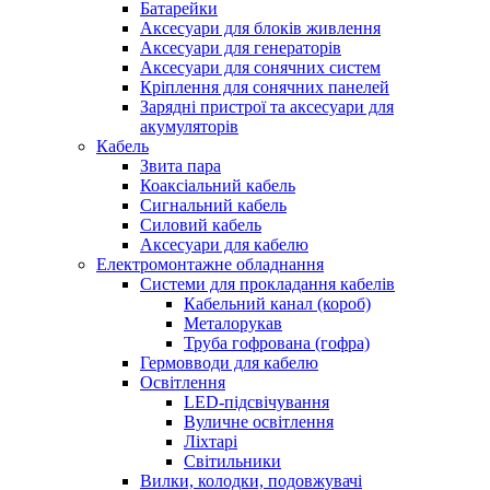
Батарейки
Аксесуари для блоків живлення
Аксесуари для генераторів
Аксесуари для сонячних систем
Кріплення для сонячних панелей
Зарядні пристрої та аксесуари для
акумуляторів
Кабель
Звита пара
Коаксіальний кабель
Сигнальний кабель
Силовий кабель
Аксесуари для кабелю
Електромонтажне обладнання
Системи для прокладання кабелів
Кабельний канал (короб)
Металорукав
Труба гофрована (гофра)
Гермовводи для кабелю
Освітлення
LED-підсвічування
Вуличне освітлення
Ліхтарі
Світильники
Вилки, колодки, подовжувачі