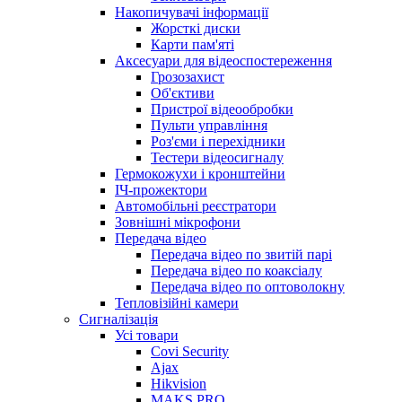
Накопичувачі інформації
Жорсткі диски
Карти пам'яті
Аксесуари для відеоспостереження
Грозозахист
Об'єктиви
Пристрої відеообробки
Пульти управління
Роз'єми і перехідники
Тестери відеосигналу
Гермокожухи і кронштейни
ІЧ-прожектори
Автомобільні реєстратори
Зовнішні мікрофони
Передача відео
Передача відео по звитій парі
Передача відео по коаксіалу
Передача відео по оптоволокну
Тепловізійні камери
Cигналізація
Усі товари
Covi Security
Ajax
Hikvision
MAKS PRO