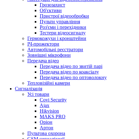
Грозозахист
Об'єктиви
Пристрої відеообробки
Пульти управління
Роз'єми і перехідники
Тестери відеосигналу
Гермокожухи і кронштейни
ІЧ-прожектори
Автомобільні реєстратори
Зовнішні мікрофони
Передача відео
Передача відео по звитій парі
Передача відео по коаксіалу
Передача відео по оптоволокну
Тепловізійні камери
Cигналізація
Усі товари
Covi Security
Ajax
Hikvision
MAKS PRO
Оріон
Артон
Пультова охорона
GSM сигналізації