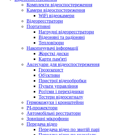
Комплекти відеоспостереження
Камери відеоспостереження
WiFi відеокамери
Відеореєстратори
Портативні
Нагрудні відеореєстратори
Відеоняні та радіоняні
Тепловізори
Накопичувачі інформації
Жорсткі диски
Карти пам'яті
Аксесуари для відеоспостереження
Грозозахист
Об'єктиви
Пристрої відеообробки
Пульти управління
Роз'єми і перехідники
Тестери відеосигналу
Гермокожухи і кронштейни
ІЧ-прожектори
Автомобільні реєстратори
Зовнішні мікрофони
Передача відео
Передача відео по звитій парі
Передача відео по коаксіалу