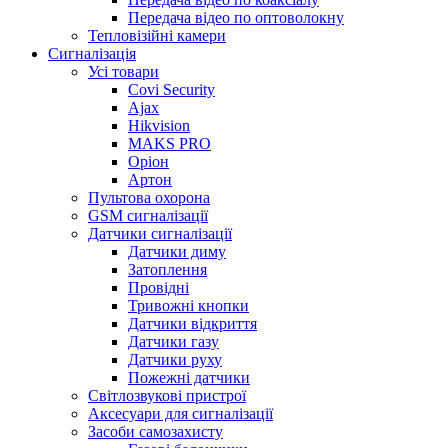
Передача відео по оптоволокну
Тепловізійні камери
Cигналізація
Усі товари
Covi Security
Ajax
Hikvision
MAKS PRO
Оріон
Артон
Пультова охорона
GSM сигналізації
Датчики сигналізації
Датчики диму
Затоплення
Провідні
Тривожні кнопки
Датчики відкриття
Датчики газу
Датчики руху
Пожежні датчики
Світлозвукові пристрої
Аксесуари для сигналізації
Засоби самозахисту