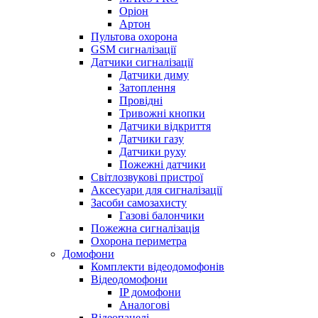
Оріон
Артон
Пультова охорона
GSM сигналізації
Датчики сигналізації
Датчики диму
Затоплення
Провідні
Тривожні кнопки
Датчики відкриття
Датчики газу
Датчики руху
Пожежні датчики
Світлозвукові пристрої
Аксесуари для сигналізації
Засоби самозахисту
Газові балончики
Пожежна сигналізація
Охорона периметра
Домофони
Комплекти відеодомофонів
Відеодомофони
IP домофони
Аналогові
Відеопанелі