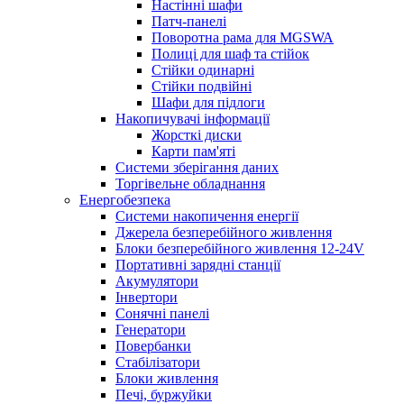
Настінні шафи
Патч-панелі
Поворотна рама для MGSWA
Полиці для шаф та стійок
Стійки одинарні
Стійки подвійні
Шафи для підлоги
Накопичувачі інформації
Жорсткі диски
Карти пам'яті
Системи зберігання даних
Торгівельне обладнання
Енергобезпека
Системи накопичення енергії
Джерела безперебійного живлення
Блоки безперебійного живлення 12-24V
Портативні зарядні станції
Акумулятори
Інвертори
Сонячні панелі
Генератори
Повербанки
Стабілізатори
Блоки живлення
Печі, буржуйки