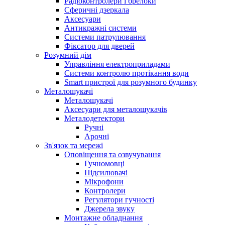
Радіоконтролери і брелоки
Сферичні дзеркала
Аксесуари
Антикражні системи
Системи патрулювання
Фіксатор для дверей
Розумний дім
Управління електроприладами
Системи контролю протікання води
Smart пристрої для розумного будинку
Металошукачі
Металошукачі
Аксесуари для металошукачів
Металодетектори
Ручні
Арочні
Зв'язок та мережі
Оповіщення та озвучування
Гучномовці
Підсилювачі
Мікрофони
Контролери
Регулятори гучності
Джерела звуку
Монтажне обладнання