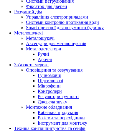
Системи патрулювання
Фіксатор для дверей
Розумний дім
Управління електроприладами
Системи контролю протікання води
Smart пристрої для розумного будинку
Металошукачі
Металошукачі
Аксесуари для металошукачів
Металодетектори
Ручні
Арочні
Зв'язок та мережі
Оповіщення та озвучування
Гучномовці
Підсилювачі
Мікрофони
Контролери
Регулятори гучності
Джерела звуку
Монтажне обладнання
Кабельна продукція
Роз'єми та перехідники
Інструмент для монтажу
Техніка контршпигунства та сейфи