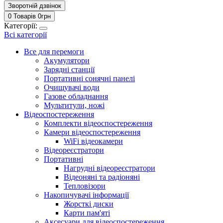
Зворотній дзвінок
0 Товарів
0
грн
Категорії:
Всі категорії
Все для перемоги
Акумулятори
Зарядні станції
Портативні сонячні панелі
Очищувачі води
Газове обладнання
Мультитули, ножі
Відеоспостереження
Комплекти відеоспостереження
Камери відеоспостереження
WiFi відеокамери
Відеореєстратори
Портативні
Нагрудні відеореєстратори
Відеоняні та радіоняні
Тепловізори
Накопичувачі інформації
Жорсткі диски
Карти пам'яті
Аксесуари для відеоспостереження