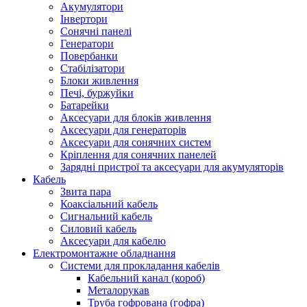
Акумулятори
Інвертори
Сонячні панелі
Генератори
Повербанки
Стабілізатори
Блоки живлення
Печі, буржуйки
Батарейки
Аксесуари для блоків живлення
Аксесуари для генераторів
Аксесуари для сонячних систем
Кріплення для сонячних панелей
Зарядні пристрої та аксесуари для акумуляторів
Кабель
Звита пара
Коаксіальний кабель
Сигнальний кабель
Силовий кабель
Аксесуари для кабелю
Електромонтажне обладнання
Системи для прокладання кабелів
Кабельний канал (короб)
Металорукав
Труба гофрована (гофра)