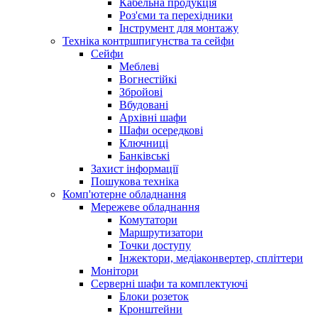
Кабельна продукція
Роз'єми та перехідники
Інструмент для монтажу
Техніка контршпигунства та сейфи
Сейфи
Меблеві
Вогнестійкі
Збройові
Вбудовані
Архівні шафи
Шафи осередкові
Ключниці
Банківські
Захист інформації
Пошукова техніка
Комп'ютерне обладнання
Мережеве обладнання
Комутатори
Маршрутизатори
Точки доступу
Інжектори, медіаконвертер, спліттери
Монітори
Серверні шафи та комплектуючі
Блоки розеток
Кронштейни