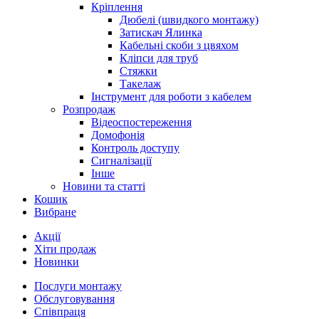
Кріплення
Дюбелі (швидкого монтажу)
Затискач Ялинка
Кабельні скоби з цвяхом
Кліпси для труб
Стяжки
Такелаж
Інструмент для роботи з кабелем
Розпродаж
Відеоспостереження
Домофонія
Контроль доступу
Сигналізації
Інше
Новини та статті
Кошик
Вибране
Акції
Хіти продаж
Новинки
Послуги монтажу
Обслуговування
Співпраця