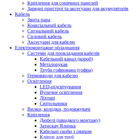
Кріплення для сонячних панелей
Зарядні пристрої та аксесуари для акумуляторів
Кабель
Звита пара
Коаксіальний кабель
Сигнальний кабель
Силовий кабель
Аксесуари для кабелю
Електромонтажне обладнання
Системи для прокладання кабелів
Кабельний канал (короб)
Металорукав
Труба гофрована (гофра)
Гермовводи для кабелю
Освітлення
LED-підсвічування
Вуличне освітлення
Ліхтарі
Світильники
Вилки, колодки, подовжувачі
Кріплення
Дюбелі (швидкого монтажу)
Затискач Ялинка
Кабельні скоби з цвяхом
Кліпси для труб