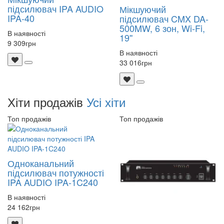
підсилювач IPA AUDIO
Мікшуючий
IPA-40
підсилювач CMX DA-
500MW, 6 зон, Wi-Fi,
В наявності
19''
9 309
грн
В наявності
33 016
грн
Хіти продажів
Усі хіти
Топ продажів
Топ продажів
Одноканальний
підсилювач потужності
IPA AUDIO IPA-1C240
В наявності
24 162
грн