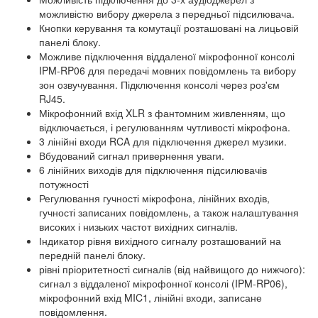
можливістю вибору джерела з передньої підсилювача.
Кнопки керування та комутації розташовані на лицьовій
панелі блоку.
Можливе підключення віддаленої мікрофонної консолі
IPM-RP06 для передачі мовних повідомлень та вибору
зон озвучування. Підключення консолі через роз'єм
RJ45.
Мікрофонний вхід XLR з фантомним живленням, що
відключається, і регулюванням чутливості мікрофона.
3 лінійні входи RCA для підключення джерел музики.
Вбудований сигнал привернення уваги.
6 лінійних виходів для підключення підсилювачів
потужності
Регулювання гучності мікрофона, лінійних входів,
гучності записаних повідомлень, а також налаштування
високих і низьких частот вихідних сигналів.
Індикатор рівня вихідного сигналу розташований на
передній панелі блоку.
рівні пріоритетності сигналів (від найвищого до нижчого):
сигнал з віддаленої мікрофонної консолі (IPM-RP06),
мікрофонний вхід MIC1, лінійні входи, записане
повідомлення.