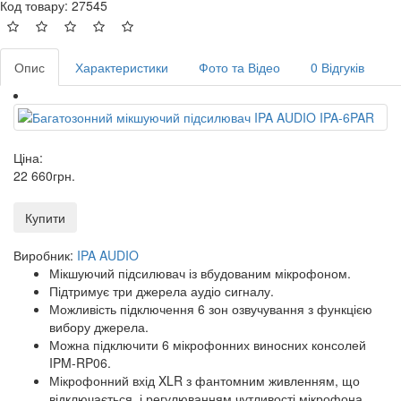
Код товару: 27545
Опис
Характеристики
Фото та Відео
0 Відгуків
Ціна:
22 660
грн
.
Купити
Виробник:
IPA AUDIO
Мікшуючий підсилювач із вбудованим мікрофоном.
Підтримує три джерела аудіо сигналу.
Можливість підключення 6 зон озвучування з функцією
вибору джерела.
Можна підключити 6 мікрофонних виносних консолей
IPM-RP06.
Мікрофонний вхід XLR з фантомним живленням, що
відключається, і регулюванням чутливості мікрофона.