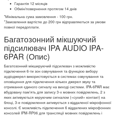
Гарантія 12 місяців
Обмін/повернення протягом 14 днів
*Мінімальна сума замовлення - 100 грн.
*Замовлення вартістю до 200 грн відправляються за умови
повної передоплати.
Багатозонний мікшуючий
підсилювач IPA AUDIO IPA-
6PAR (Опис)
Багатозонний мікшируючий підсилювач з можливістю
підключення 6-ти зон озвучування та функцією вибору
аудіоджерел використовується в системах озвучування та
оповіщення для підключення кількох джерел звуку та
отримання єдиного сигналу на виході системи. IPA-6PAR має
вбудовану пам'ять для запису 3-х мовних повідомлень, 2 з
яких активуються керуючим сигналом («сухий» контакт) на
блоці, 3-е повідомлення активується з віддаленої мікрофонної
консолі. Є можливість підключення 6 віддалених мікрофонних
консолей IPM-RP06 для трансляції мовних повідомлень і