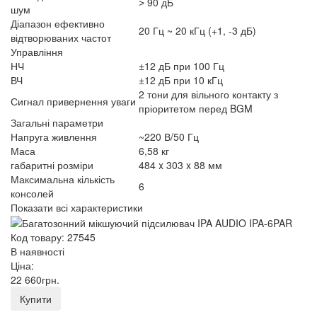
˃ 90 дБ
шум
Діапазон ефективно
20 Гц ~ 20 кГц (+1, -3 дБ)
відтворюваних частот
Управління
НЧ
±12 дБ при 100 Гц
ВЧ
±12 дБ при 10 кГц
2 тони для вільного контакту з
Сигнал привернення уваги
пріоритетом перед BGM
Загальні параметри
Напруга живлення
~220 В/50 Гц
Маса
6,58 кг
габаритні розміри
484 x 303 x 88 мм
Максимальна кількість
6
консолей
Показати всі характеристики
Код товару: 27545
В наявності
Ціна:
22 660
грн
.
Купити