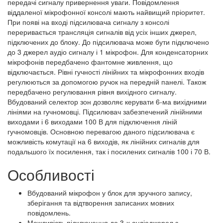
передачі сигналу привернення уваги. Повідомлення
віддаленої мікрофонної консолі мають найвищий пріоритет.
При появі на вході підсилювача сигналу з консолі
переривається трансляція сигналів від усіх інших джерел,
підключених до блоку. До підсилювача може бути підключено
до 3 джерел аудіо сигналу і 1 мікрофон. Для конденсаторних
мікрофонів передбачено фантомне живлення, що
відключається. Рівні гучності лінійних та мікрофонних входів
регулюються за допомогою ручок на передній панелі. Також
передбачено регулювання рівня вихідного сигналу.
Вбудований селектор зон дозволяє керувати 6-ма вихідними
лініями на гучномовці. Підсилювач забезпечений лінійними
виходами і 6 виходами 100 В для підключення ліній
гучномовців. Основною перевагою даного підсилювача є
можливість комутації на 6 виходів, як лінійних сигналів для
подальшого їх посилення, так і посилених сигналів 100 і 70 В.
Особливості
Вбудований мікрофон у блок для зручного запису,
зберігання та відтворення записаних мовних
повідомлень.
Можливість підключення до 3-х аудіоджерел з