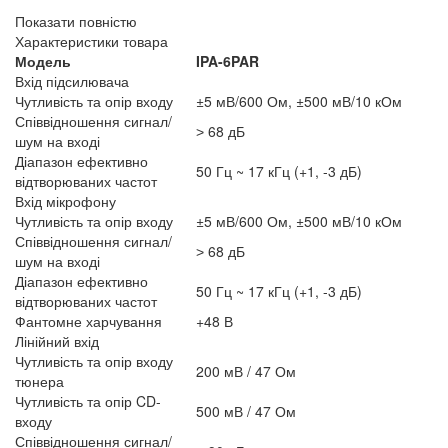
Показати повністю
Характеристики товара
Модель
IPA-6PAR
Вхід підсилювача
Чутливість та опір входу
±5 мВ/600 Ом, ±500 мВ/10 кОм
Співвідношення сигнал/
˃ 68 дБ
шум на вході
Діапазон ефективно
50 Гц ~ 17 кГц (+1, -3 дБ)
відтворюваних частот
Вхід мікрофону
Чутливість та опір входу
±5 мВ/600 Ом, ±500 мВ/10 кОм
Співвідношення сигнал/
˃ 68 дБ
шум на вході
Діапазон ефективно
50 Гц ~ 17 кГц (+1, -3 дБ)
відтворюваних частот
Фантомне харчування
+48 В
Лінійний вхід
Чутливість та опір входу
200 мВ / 47 Ом
тюнера
Чутливість та опір CD-
500 мВ / 47 Ом
входу
Співвідношення сигнал/