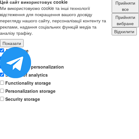
Цей сайт використовує cookie
Прийняти
Ми використовуємо cookie та інші технології
все
відстеження для покращення вашого досвіду
Прийняти
перегляду нашого сайту, персоналізації контенту та
вибране
реклами, надання соціальних функцій медіа та
Відхилити
аналізу трафіку.
Показати
Ad storage
User data
Advertising personalization
Storage of analytics
Functionality storage
Personalization storage
Security storage